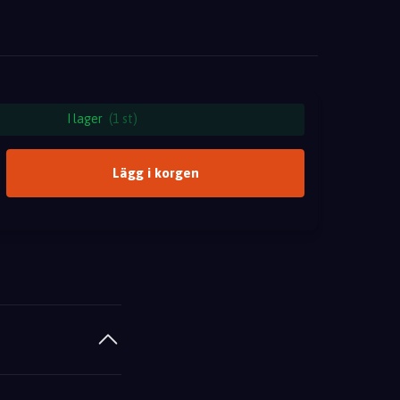
I lager
(1 st)
Lägg i korgen