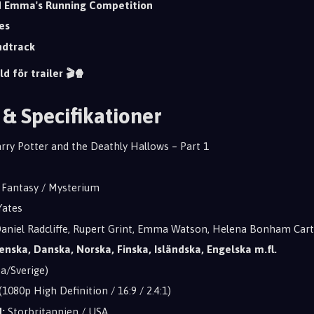
d Emma's Running Competition
es
ndtrack
ld för trailer 🎬🍿
 & Specifikationer
ry Potter and the Deathly Hallows – Part 1
 Fantasy / Mysterium
Yates
aniel Radcliffe, Rupert Grint, Emma Watson, Helena Bonham Cart
enska, Danska, Norska, Finska, Isländska, Engelska m.fl.
a/Sverige)
(1080p High Definition / 16:9 / 2.4:1)
:
Storbritannien / USA