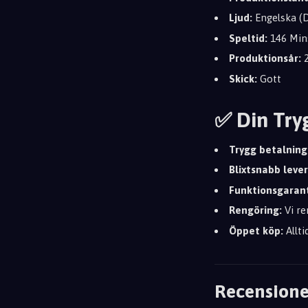
Ljud:
Engelska (D
Speltid:
146 Min
Produktionsår:
2
Skick:
Gott
✅ Din Try
Trygg betalning
Blixtsnabb leve
Funktionsgarant
Rengöring:
Vi re
Öppet köp:
Allti
Recensione