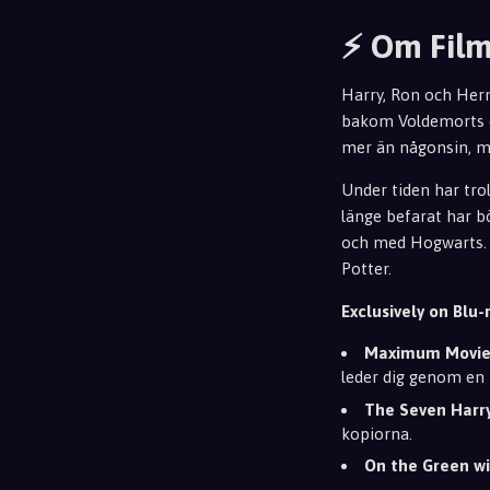
⚡ Om Fil
Harry, Ron och Herm
bakom Voldemorts od
mer än någonsin, me
Under tiden har trol
länge befarat har b
och med Hogwarts. M
Potter.
Exclusively on Blu-
Maximum Movi
leder dig genom en i
The Seven Harr
kopiorna.
On the Green wi