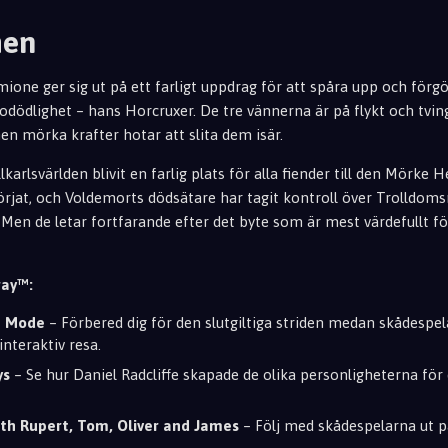
men
ione ger sig ut på ett farligt uppdrag för att spåra upp och för
ödlighet – hans Horcruxer. De tre vännerna är på flykt och tving
n mörka krafter hotar att slita dem isär.
lkarlsvärlden blivit en farlig plats för alla fiender till den Mörke 
örjat, och Voldemorts dödsätare har tagit kontroll över Trolldomsm
en de letar fortfarande efter det byte som är mest värdefullt f
ray™:
e Mode
– Förbered dig för den slutgiltiga striden medan skådespe
nteraktiv resa.
ys
– Se hur Daniel Radcliffe skapade de olika personligheterna för 
th Rupert, Tom, Oliver and James
– Följ med skådespelarna ut p