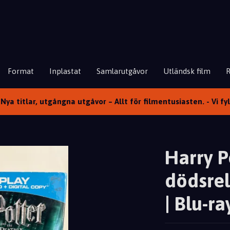
Format
Inplastat
Samlarutgåvor
Utländsk film
Nya titlar, utgångna utgåvor – Allt för filmentusiasten. - Vi fy
Harry P
dödsrel
| Blu-ray