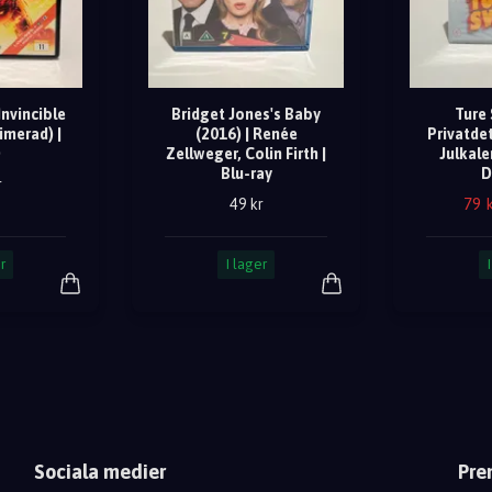
Invincible
Bridget Jones's Baby
Ture
imerad) |
(2016) | Renée
Privatdet
D
Zellweger, Colin Firth |
Julkale
Blu-ray
D
r
79 
49 kr
r
I lager
Sociala medier
Pre