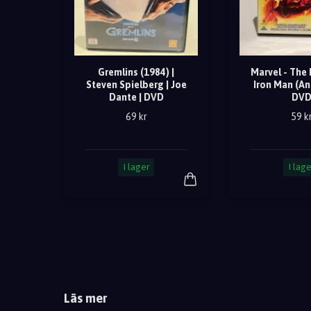
Gremlins (1984) |
Marvel - The 
Steven Spielberg | Joe
Iron Man (An
Dante | DVD
DV
69 kr
59 k
I lager
I lage
Läs mer