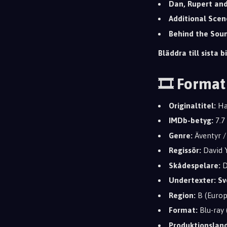
Dan, Rupert an
Additional Scen
Behind the Sou
Bläddra till sista bi
🎞️ Format
Originaltitel:
Har
IMDb-betyg:
7.7
Genre:
Äventyr /
Regissör:
David 
Skådespelare:
D
Undertexter:
Sv
Region:
B (Europ
Format:
Blu-ray 
Produktionsland