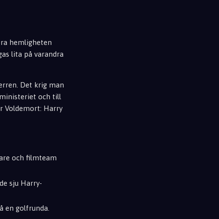
göra hemligheten
as lita på varandra
Herren. Det krig man
inisteriet och till
ör Voldemort: Harry
lare och filmteam
de sju Harry-
å en golfrunda.