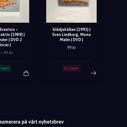
 Sventon –
Glädjekällan (1993) |
ektiv (1989) |
Sven Lindberg, Mona
nder | DVD 2
Malm | DVD |
iscar |
99 kr
kr
99 kr
I lager
Ej i lager
numerera på vårt nyhetsbrev