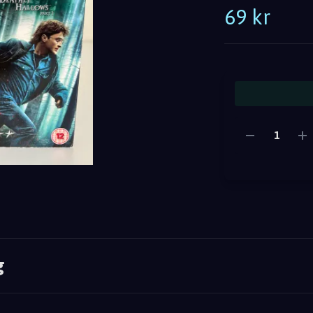
69 kr
g