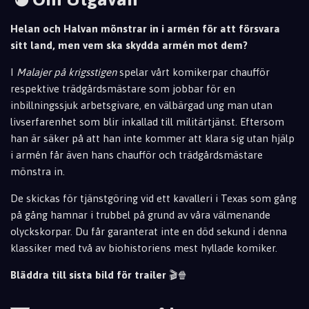
Helan och Halvan mönstrar in i armén för att försvara
sitt land, men vem ska skydda armén mot dem?
I
Malajer på krigsstigen
spelar vårt komikerpar chaufför
respektive trädgårdsmästare som jobbar för en
inbillningssjuk arbetsgivare, en välbärgad ung man utan
livserfarenhet som blir inkallad till militärtjänst. Eftersom
han är säker på att han inte kommer att klara sig utan hjälp
i armén får även hans chaufför och trädgårdsmästare
mönstra in.
De skickas för tjänst
göring vid ett kavalleri i Texas som gång
på gång hamnar i trubbel på grund av våra välmenande
olyckskorp
ar. Du får garanterat inte en död sekund i denna
klassiker med två av biohistoriens mest hyllade
komiker.
Bläddra till sista bild för trailer
🎬🍿