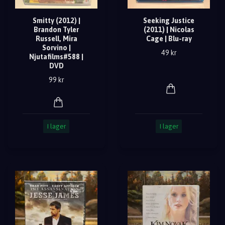
Smitty (2012) |
Seeking Justice
Brandon Tyler
(2011) | Nicolas
Russell, Mira
Cage | Blu-ray
Sorvino |
49 kr
Njutafilms#588 |
DVD
99 kr
I lager
I lager