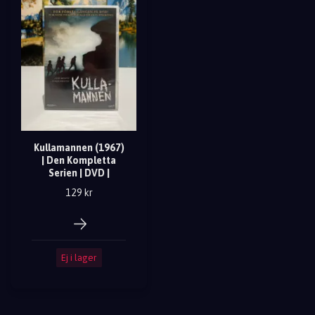
Kullamannen (1967)
| Den Kompletta
Serien | DVD |
129 kr
Ej i lager