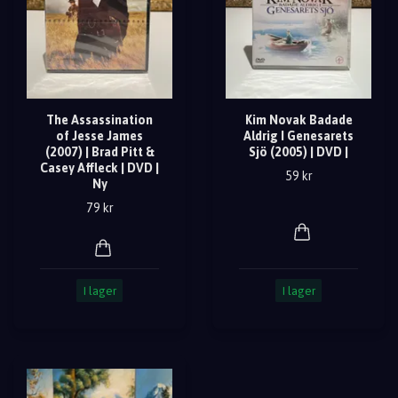
The Assassination
Kim Novak Badade
of Jesse James
Aldrig I Genesarets
(2007) | Brad Pitt &
Sjö (2005) | DVD |
Casey Affleck | DVD |
59 kr
Ny
79 kr
I lager
I lager