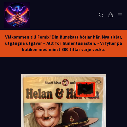
Välkommen till Femix! Din filmskatt börjar här. Nya titlar,
utgångna utgåvor – Allt för filmentusiasten. - Vi fyller på
butiken med minst 300 titlar varje vecka.