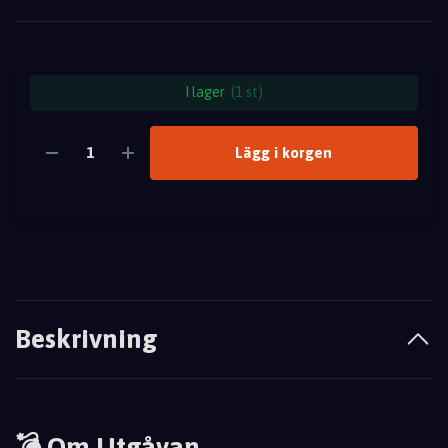
I lager
(1 st)
Lägg i korgen
Beskrivning
💣 Om Utgåvan