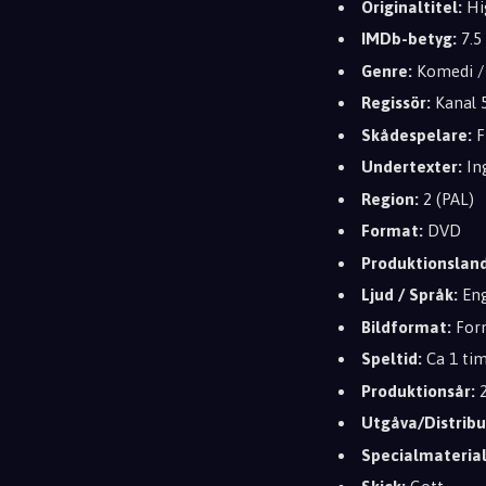
Originaltitel:
Hig
IMDb-betyg:
7.5
Genre:
Komedi / 
Regissör:
Kanal 
Skådespelare:
F
Undertexter:
In
Region:
2 (PAL)
Format:
DVD
Produktionsland
Ljud / Språk:
Eng
Bildformat:
Form
Speltid:
Ca 1 tim
Produktionsår:
2
Utgåva/Distribu
Specialmaterial