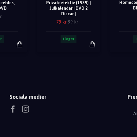
Homecom
eebles,
Privatdetektiv (1989) |
Bl
 DVD
Julkalender | DVD 2
Discar |
r
79 kr
99 kr
r
I lager
Sociala medier
Pre