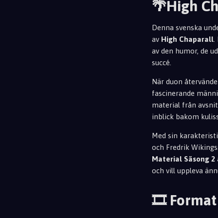
🌴High Cha
Denna svenska under
av
High Chaparall
.
av den humor, de ud
succé.
När duon återvände 
fascinerande männis
material från avsni
inblick bakom kulis
Med sin karakterist
och Fredrik Wikings
Material Säsong 2
och vill uppleva än
🎞️ Format