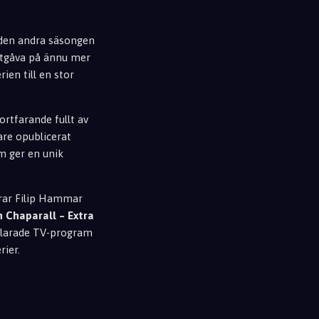
 den andra säsongen
utgåva på ännu mer
en till en stor
rtfarande fullt av
are opublicerat
m ger en unik
erar Filip Hammar
h Chaparall – Extra
rklarade TV-program
rier.