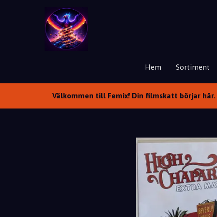
Hem
Sortiment
Välkommen till Femix! Din filmskatt börjar här. 