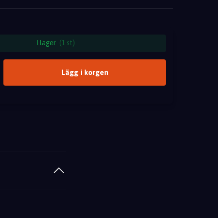
I lager
(1 st)
Lägg i korgen