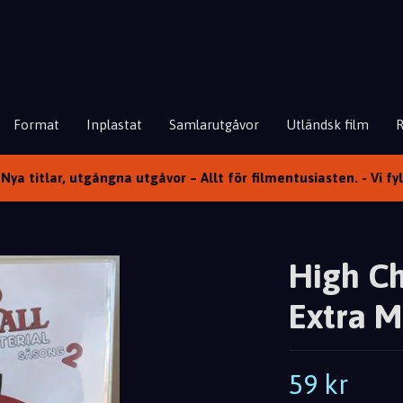
Format
Inplastat
Samlarutgåvor
Utländsk film
Nya titlar, utgångna utgåvor – Allt för filmentusiasten. - Vi fy
High Ch
Extra M
59 kr