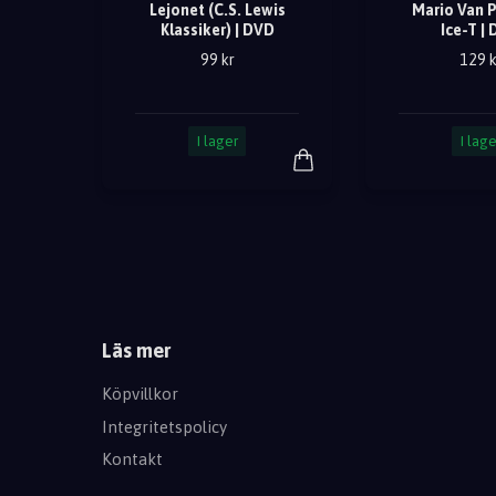
Lejonet (C.S. Lewis
Mario Van P
Klassiker) | DVD
Ice-T |
99 kr
129 k
I lager
I lage
Läs mer
Köpvillkor
Integritetspolicy
Kontakt