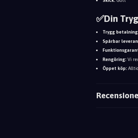
Skick:
Gott
✅Din Tryg
Trygg betalning
Spårbar leveran
Funktionsgarant
Rengöring:
Vi re
Öppet köp:
Allti
Recensione