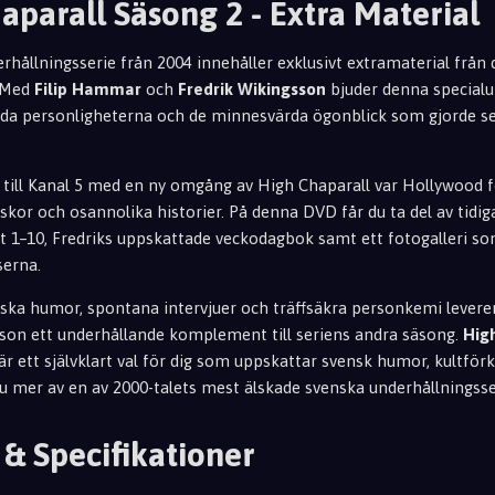
parall Säsong 2 - Extra Material
hållningsserie från 2004 innehåller exklusivt extramaterial från
 Med
Filip Hammar
och
Fredrik Wikingsson
bjuder denna special
da personligheterna och de minnesvärda ögonblick som gjorde seri
till Kanal 5 med en ny omgång av High Chaparall var Hollywood fo
kor och osannolika historier. På denna DVD får du ta del av tidig
tt 1–10, Fredriks uppskattade veckodagbok samt ett fotogalleri so
serna.
iska humor, spontana intervjuer och träffsäkra personkemi lever
son ett underhållande komplement till seriens andra säsong.
Hig
är ett självklart val för dig som uppskattar svensk humor, kultfö
nu mer av en av 2000-talets mest älskade svenska underhållningsse
 & Specifikationer