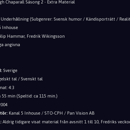
h Chaparall Säsong 2 - Extra Material
Underhållning (Subgenrer: Svensk humor / Kändisporträtt / Reali
5 Inhouse
ilip Hammar, Fredrik Wikingsson
ga angivna
:
Sverige
elskt tal / Svenskt tal
at: 4:3
 55 min (Speltid: ca 115 min.)
004
tör:
Kanal 5 Inhouse / STO-CPH / Pan Vision AB
:
Aldrig tidigare visat material från avsnitt 1 till 10, Fredriks veck