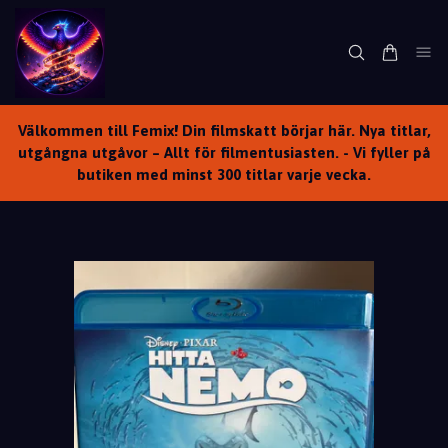
Välkommen till Femix! Din filmskatt börjar här. Nya titlar,
utgångna utgåvor – Allt för filmentusiasten. - Vi fyller på
butiken med minst 300 titlar varje vecka.