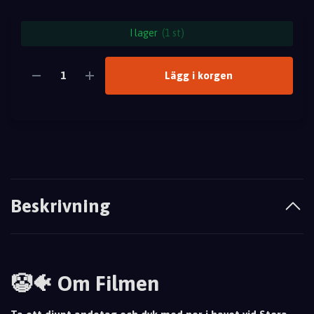
I lager
(1 st)
Lägg i korgen
Beskrivning
🤡🐠 Om Filmen