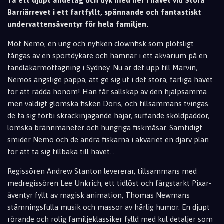
Ta ett djupt andetag och dyk med ner i havet vid Stora
Barriärrevet i ett fartfyllt, spännande och fantastiskt
undervattensäventyr för hela familjen.
Möt Nemo, en ung och nyfiken clownfisk som plötsligt
fångas av en sportdykare och hamnar i ett akvarium på en
tandläkarmottagning i Sydney. Nu är det upp till Marvin,
Nemos ängslige pappa, att ge sig ut i det stora, farliga havet
för att rädda honom! Han får sällskap av den hjälpsamma
men väldigt glömska fisken Doris, och tillsammans tvingas
de ta sig förbi skräckinjagande hajar, surfande sköldpaddor,
lömska brännmaneter och hungriga fiskmåsar. Samtidigt
smider Nemo och de andra fiskarna i akvariet en djärv plan
för att ta sig tillbaka till havet....
Regissören Andrew Stanton levererar, tillsammans med
medregissören Lee Unkrich, ett tidlöst och färgstarkt Pixar-
äventyr fyllt av magisk animation, Thomas Newmans
stämningsfulla musik och massor av härlig humor. En djupt
rörande och rolig familjeklassiker fylld med kul detaljer som