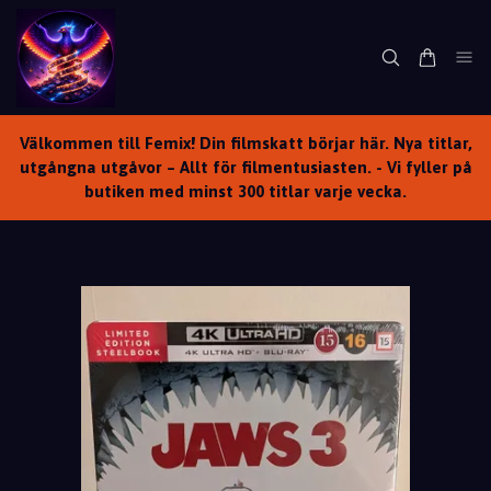
Välkommen till Femix! Din filmskatt börjar här. Nya titlar,
utgångna utgåvor – Allt för filmentusiasten. - Vi fyller på
butiken med minst 300 titlar varje vecka.