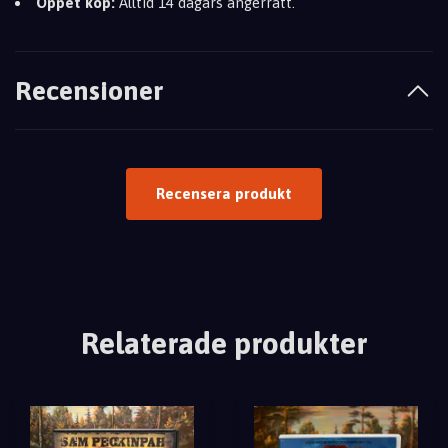
Öppet köp:
Alltid 14 dagars ångerrätt.
Recensioner
Recensera produkt
Relaterade produkter