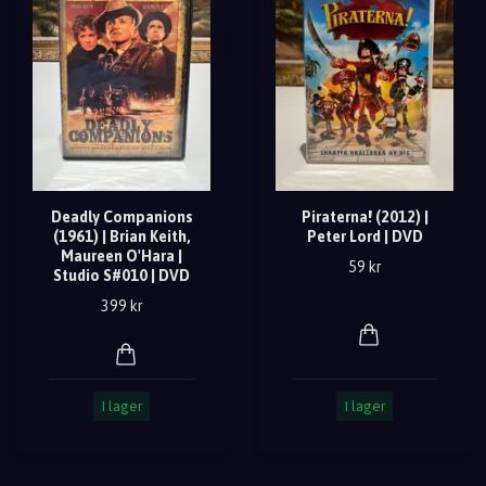
Deadly Companions
Piraterna! (2012) |
(1961) | Brian Keith,
Peter Lord | DVD
Maureen O'Hara |
59 kr
Studio S#010 | DVD
399 kr
I lager
I lager