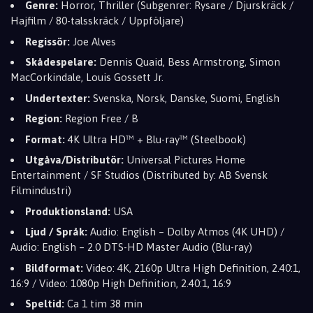
Genre:
Horror, Thriller (Subgenrer: Rysare / Djurskräck /
Hajfilm / 80-talsskräck / Uppföljare)
Regissör:
Joe Alves
Skådespelare:
Dennis Quaid, Bess Armstrong, Simon
MacCorkindale, Louis Gossett Jr.
Undertexter:
Svenska, Norsk, Danske, Suomi, English
Region:
Region Free / B
Format:
4K Ultra HD™ + Blu-ray™ (Steelbook)
Utgåva/Distributör:
Universal Pictures Home
Entertainment / SF Studios (Distributed by: AB Svensk
Filmindustri)
Produktionsland:
USA
Ljud / Språk:
Audio: English – Dolby Atmos (4K UHD) /
Audio: English – 2.0 DTS-HD Master Audio (Blu-ray)
Bildformat:
Video: 4K, 2160p Ultra High Definition, 2.40:1,
16:9 / Video: 1080p High Definition, 2.40:1, 16:9
Speltid:
Ca 1 tim 38 min