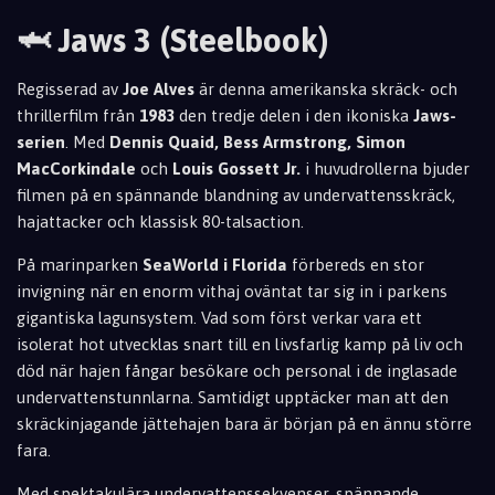
🦈 Jaws 3 (Steelbook)
Regisserad av
Joe Alves
är denna amerikanska skräck- och
thrillerfilm från
1983
den tredje delen i den ikoniska
Jaws-
serien
. Med
Dennis Quaid, Bess Armstrong, Simon
MacCorkindale
och
Louis Gossett Jr.
i huvudrollerna bjuder
filmen på en spännande blandning av undervattensskräck,
hajattacker och klassisk 80-talsaction.
På marinparken
SeaWorld i Florida
förbereds en stor
invigning när en enorm vithaj oväntat tar sig in i parkens
gigantiska lagunsystem. Vad som först verkar vara ett
isolerat hot utvecklas snart till en livsfarlig kamp på liv och
död när hajen fångar besökare och personal i de inglasade
undervattenstunnlarna. Samtidigt upptäcker man att den
skräckinjagande jättehajen bara är början på en ännu större
fara.
Med spektakulära undervattenssekvenser, spännande