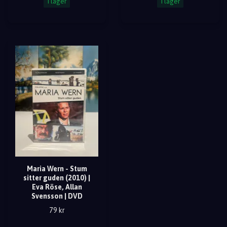
I lager
I lager
Maria Wern - Stum
sitter guden (2010) |
Eva Röse, Allan
Svensson | DVD
79 kr