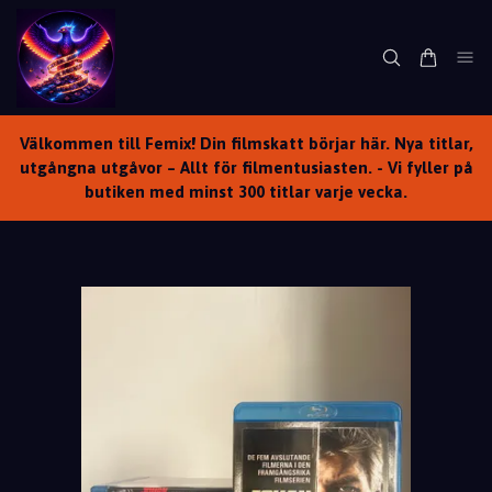
Välkommen till Femix! Din filmskatt börjar här. Nya titlar,
utgångna utgåvor – Allt för filmentusiasten. - Vi fyller på
butiken med minst 300 titlar varje vecka.