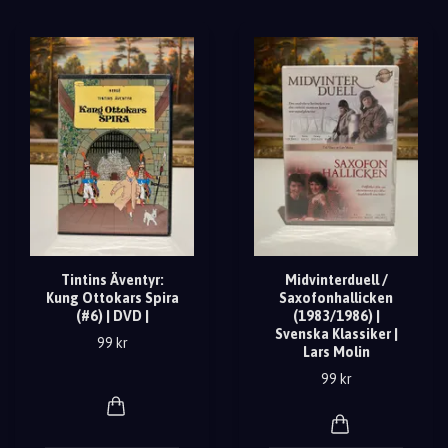
Tintins Äventyr:
Midvinterduell /
Kung Ottokars Spira
Saxofonhallicken
(#6) | DVD |
(1983/1986) |
Svenska Klassiker |
99 kr
Lars Molin
99 kr