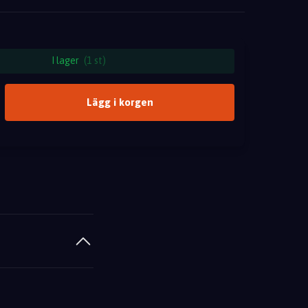
I lager
(1 st)
Lägg i korgen