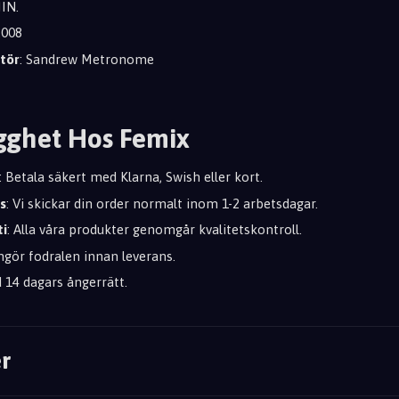
MIN.
 2008
tör
: Sandrew Metronome
gghet Hos Femix
: Betala säkert med Klarna, Swish eller kort.
s
: Vi skickar din order normalt inom 1-2 arbetsdagar.
ti
: Alla våra produkter genomgår kvalitetskontroll.
engör fodralen innan leverans.
id 14 dagars ångerrätt.
r