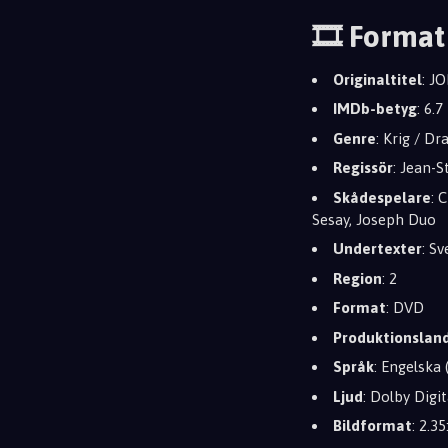
🎞️ Format
Originaltitel
: 
IMDb-betyg
: 6.7
Genre
: Krig / D
Regissör
: Jean-
Skådespelare
: 
Sesay, Joseph Duo
Undertexter
: S
Region
: 2
Format
: DVD
Produktionslan
Språk
: Engelska 
Ljud
: Dolby Digi
Bildformat
: 2.35