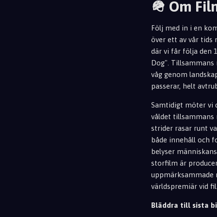
🪖 Om Fi
Följ med in i en ko
över ett av vår tids
där vi får följa de
Dog". Tillsammans m
våg genom landskapet
passerar, helt avtru
Samtidigt möter vi 
våldet tillsammans 
strider rasar runt v
både innehåll och fo
belyser människans 
storfilm är produce
uppmärksammade rom
världspremiär vid fi
Bläddra till sista bi