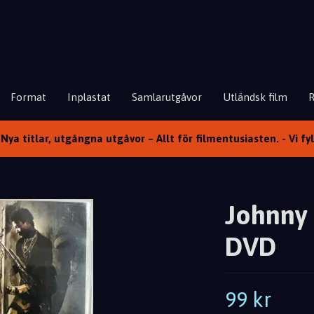
Format
Inplastat
Samlarutgåvor
Utländsk film
Nya titlar, utgångna utgåvor – Allt för filmentusiasten. - Vi fy
Johnny 
DVD
99 kr