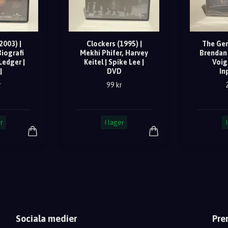
2003) |
Clockers (1995) |
The Gen
Biografi
Mekhi Phifer, Harvey
Brendan 
edger |
Keitel | Spike Lee |
Voig
|
DVD
In
r
99 kr
r
I lager
Sociala medier
Pre