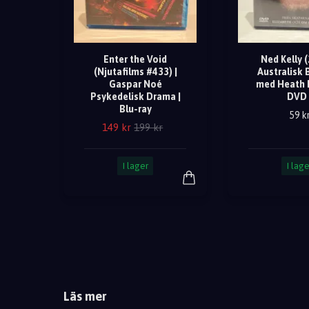
Enter the Void
Ned Kelly (
(Njutafilms #433) |
Australisk 
Gaspar Noé
med Heath L
Psykedelisk Drama |
DVD 
Blu-ray
59 k
149 kr
199 kr
I lager
I lage
Läs mer