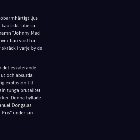
 obarmhärtigt ljus
 kaotiskt Liberia
garnamn "Johnny Mad
iver han vind för
 skräck i varje by de
n det eskalerande
 ut och absurda
ig explosion till
sin tunga brutalitet
örker. Denna hyllade
anuel Dongalas
Pris" under sin