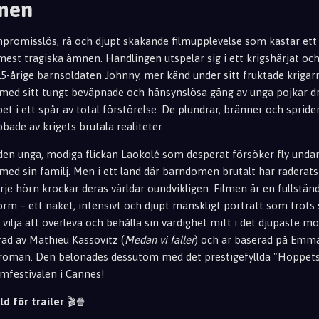
lmen
mpromisslös, rå och djupt skakande filmupplevelse som kastar ett
 mest tragiska ämnen. Handlingen utspelar sig i ett krigshärjat och
n 15-årige barnsoldaten Johnny, mer känd under sitt fruktade kri
ed sitt tungt beväpnade och hänsynslösa gäng av unga pojkar dr
 i ett spår av total förstörelse. De plundrar, bränner och sprider
bbade av krigets brutala realiteter.
den unga, modiga flickan Laokolé som desperat försöker fly unda
med sin familj. Men i ett land där barndomen brutalt har raderats
arje hörn krockar deras världar oundvikligen. Filmen är en fullständ
rm – ett naket, intensivt och djupt mänskligt porträtt som trots 
vilja att överleva och behålla sin värdighet mitt i det djupaste m
rad av Mathieu Kassovitz (
Medan vi faller
) och är baserad på Emm
an. Den belönades dessutom med det prestigefyllda "Hoppets 
lmfestivalen i Cannes!
ld för trailer
🎬🍿