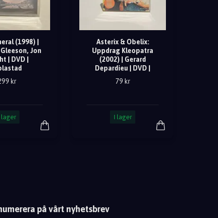
eral (1998) |
Asterix & Obelix:
Gleeson, Jon
Uppdrag Kleopatra
ht | DVD |
(2002) | Gerard
plastad
Depardieu | DVD |
299 kr
79 kr
I lager
I lager
numerera på vårt nyhetsbrev