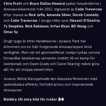
Chris Pratt
och
Bryce Dallas Howard
spelar huvudrollerna i
dinosaurieäventyret från 2015, regisserat av
Colin Trevorrow
efter manus av
Rick Jaffa
,
Amanda Silver
,
Derek Connolly
och
Colin Trevorrow
. I övriga roller syns
Vincent D'Onofrio
,
Ty Simpkins
,
Nick Robinson
,
Irrfan Khan
,
BD Wong
och
Omar Sy
.
Drygt tjugo år efter händelserna i Jurassic Park har
drömmen om en fullt fungerande dinosauriepark blivit
verklighet. Men när ett genmodifierat rovdjur lyckas rymma
förvandlas besökarnas semester snabbt till en kamp för
överlevnad, och Owen Grady och Claire Dearing måste göra
allt för att stoppa katastrofen.
Jurassic World återupplivade den klassiska filmserien med
spektakulära effekter, fartfylld action och imponerande
dinosaurier.
Bläddra till sista bild för trailer 🎬🍿