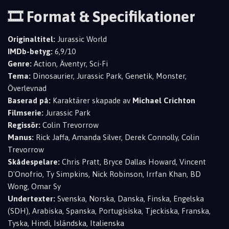
🎞️ Format & Specifikationer
Originaltitel:
Jurassic World
IMDb-betyg:
6,9/10
Genre:
Action, Äventyr, Sci-Fi
Tema:
Dinosaurier, Jurassic Park, Genetik, Monster,
Överlevnad
Baserad på:
Karaktärer skapade av
Michael Crichton
Filmserie:
Jurassic Park
Regissör:
Colin Trevorrow
Manus:
Rick Jaffa, Amanda Silver, Derek Connolly, Colin
Trevorrow
Skådespelare:
Chris Pratt, Bryce Dallas Howard, Vincent
D'Onofrio, Ty Simpkins, Nick Robinson, Irrfan Khan, BD
Wong, Omar Sy
Undertexter:
Svenska, Norska, Danska, Finska, Engelska
(SDH), Arabiska, Spanska, Portugisiska, Tjeckiska, Franska,
Tyska, Hindi, Isländska, Italienska