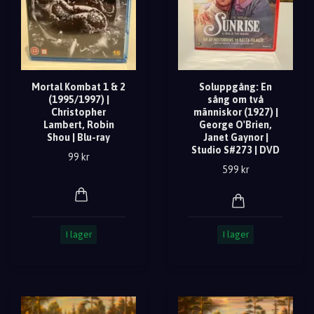
Mortal Kombat 1 & 2
Soluppgång: En
(1995/1997) |
sång om två
Christopher
människor (1927) |
Lambert, Robin
George O'Brien,
Shou | Blu-ray
Janet Gaynor |
Studio S#273 | DVD
99 kr
599 kr
I lager
I lager