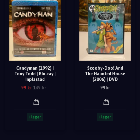
Candyman (1992) |
Scooby-Doo! And
Tony Todd | Blu-ray |
The Haunted House
Inplastad
(2006) | DVD
99 kr
149 kr
99 kr
I lager
I lager