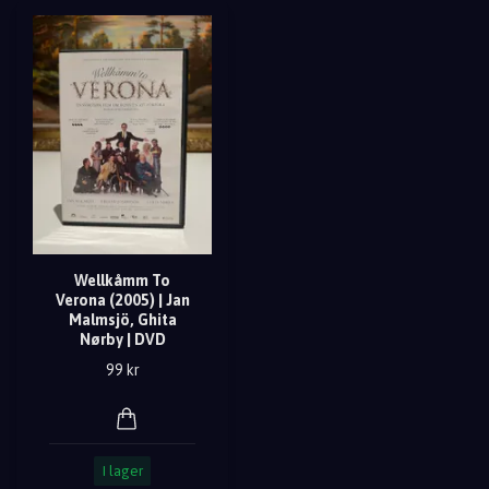
Wellkåmm To
Verona (2005) | Jan
Malmsjö, Ghita
Nørby | DVD
99 kr
I lager