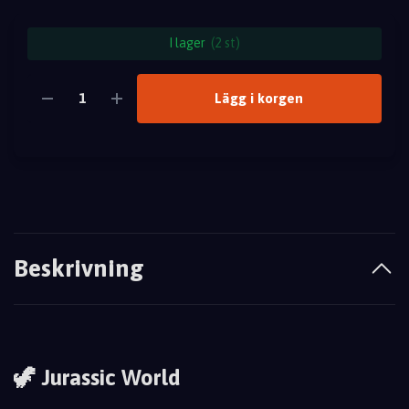
I lager
(2 st)
Lägg i korgen
Beskrivning
🦖 Jurassic World