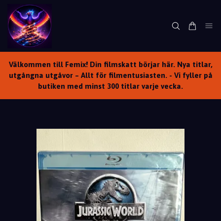
Välkommen till Femix! Din filmskatt börjar här. Nya titlar,
utgångna utgåvor – Allt för filmentusiasten. - Vi fyller på
butiken med minst 300 titlar varje vecka.