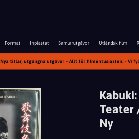
Format
Inplastat
Samlarutgåvor
Utländsk film
Nya titlar, utgångna utgåvor – Allt för filmentusiasten. - Vi fy
Kabuki:
Teater 
Ny