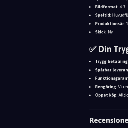
Bildformat
: 4:3
Speltid
: Huvudf
Produktionsår
: 
Skick
: Ny
✅ Din Try
Trygg betalning
Spårbar leveran
Funktionsgaran
Rengöring
: Vi r
Öppet köp
: Allt
Recensione