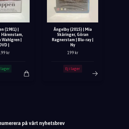
n (1981) |
Ängelby (2015) | Mia
 Härenstam,
Skäringer, Göran
a Wahlgren |
Ragnerstam | Blu-ray |
DVD |
Ny
199 kr
199 kr
I lager
Ej i lager
numerera på vårt nyhetsbrev