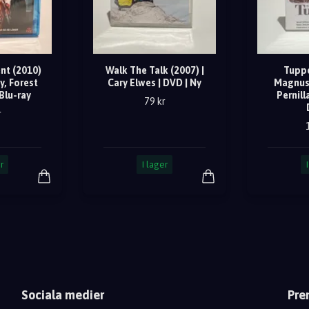
nt (2010)
Walk The Talk (2007) |
Tuppe
y, Forest
Cary Elwes | DVD | Ny
Magnus
Blu-ray
Pernill
79 kr
r
r
I lager
Sociala medier
Pre