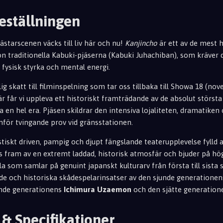
eställningen
starscenen väcks till liv här och nu!
Kanjincho
är ett av de mest h
n traditionella Kabuki-pjäserna (Kabuki Juhachiban), som kräver 
, fysisk styrka och mental energi.
ig skatt till filminspelning som tar oss tillbaka till Showa 18 (no
r får vi uppleva ett historiskt framträdande av de absolut störs
a en hel era. Pjäsen skildrar den intensiva lojaliteten, dramatike
 inför tvingande prov vid gränsstationen.
tiskt driven, pampig och djupt fängslande teaterupplevelse fylld a
s fram av en extremt laddad, historisk atmosfär och bjuder på hö
la som samlar på genuint japanskt kulturarv från första till sista s
nde och historiska skådespelarinsatser av den sjunde generatione
nde generationens
Ichimura Uzaemon
och den sjätte generatio
 & Specifikationer