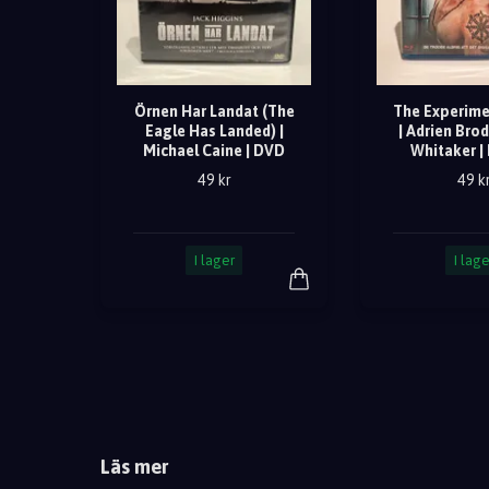
Örnen Har Landat (The
The Experime
Eagle Has Landed) |
| Adrien Brod
Michael Caine | DVD
Whitaker | 
49 kr
49 k
I lager
I lage
Läs mer