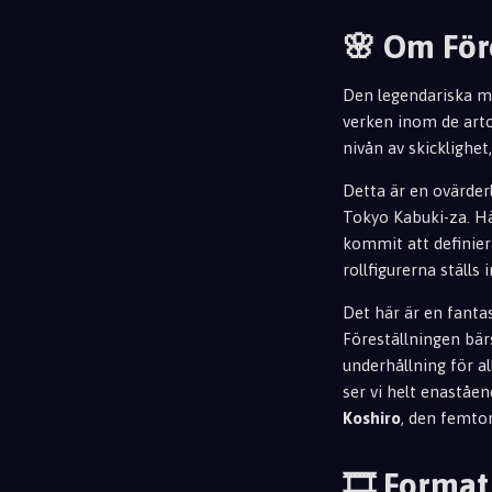
🌸 Om För
Den legendariska mä
verken inom de arto
nivån av skicklighet
Detta är en ovärderl
Tokyo Kabuki-za. Hä
kommit att definier
rollfigurerna ställs
Det här är en fantas
Föreställningen bär
underhållning för al
ser vi helt enaståe
Koshiro
, den femto
🎞️ Format