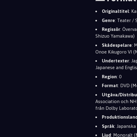
Originaltitel
: K
Genre
: Teater /
Regissör
: Överv
Shizuo Yamakawa)
Skådespelare
: 
Onoe Kikugoro VI (
Undertexter
: J
Japanese and Engli
Region
: 0
Format
: DVD (M
Utgåva/Distribu
Association och NHK
från Dolby Laborato
Produktionslan
Språk
: Japanska
Ljud
: Monoralt (