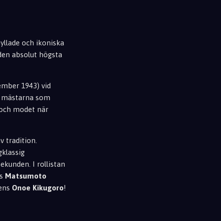
yllade och ikoniska
den absolut högsta
vember 1943) vid
ta mästarna som
n och modet när
v tradition.
gklassig
ekunden. I rollistan
ns
Matsumoto
nens
Onoe Kikugoro
!