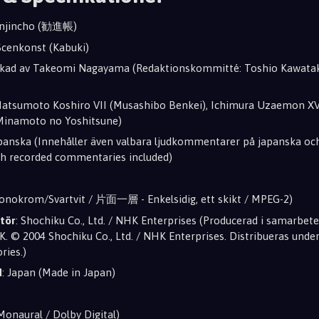
anjincho (勧進帳)
 Scenkonst (Kabuki)
akad av Takeomi Nagayama (Redaktionskommitté: Toshio Kawatak
Matsumoto Koshiro VII (Musashibo Benkei), Ichimura Uzaemon X
Minamoto no Yoshitsune)
apanska (Innehåller även valbara ljudkommentarer på japanska oc
sh recorded commentaries included)
onokrom/Svartvit / 片面一層 - Enkelsidig, ett skikt / MPEG-2)
tör
: Shochiku Co., Ltd. / NHK Enterprises (Producerad i samarbet
. © 2004 Shochiku Co., Ltd. / NHK Enterprises. Distribueras und
ries.)
d
: Japan (Made in Japan)
Monaural / Dolby Digital)