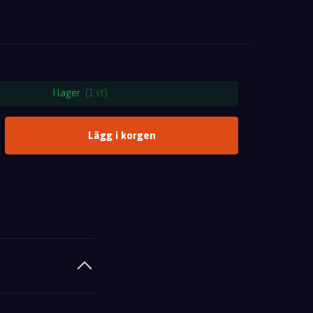
I lager
(1 st)
Lägg i korgen