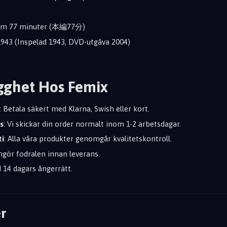
ilm 77 minuter (本編77分)
1943 (Inspelad 1943, DVD-utgåva 2004)
gghet Hos Femix
: Betala säkert med Klarna, Swish eller kort.
s
: Vi skickar din order normalt inom 1-2 arbetsdagar.
ti
: Alla våra produkter genomgår kvalitetskontroll.
engör fodralen innan leverans.
id 14 dagars ångerrätt.
r