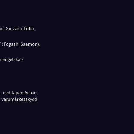
e, Ginzaku Tobu,
V (Togashi Saemon),
h engelska /
e med Japan Actors'
er varumärkesskydd