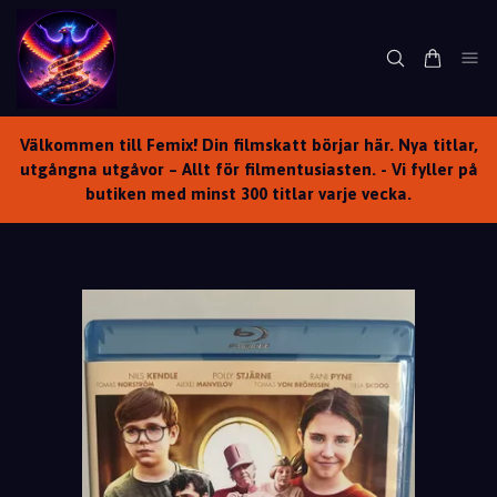
Välkommen till Femix! Din filmskatt börjar här. Nya titlar,
utgångna utgåvor – Allt för filmentusiasten. - Vi fyller på
butiken med minst 300 titlar varje vecka.