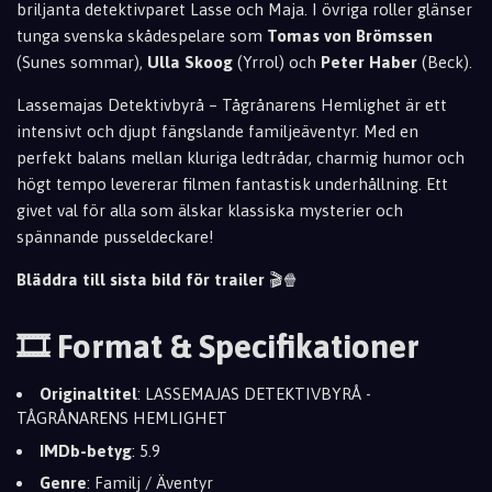
briljanta detektivparet Lasse och Maja. I övriga roller glänser
tunga svenska skådespelare som
Tomas von Brömssen
(Sunes sommar),
Ulla Skoog
(Yrrol) och
Peter Haber
(Beck).
Lassemajas Detektivbyrå – Tågrånarens Hemlighet är ett
intensivt och djupt fängslande familjeäventyr. Med en
perfekt balans mellan kluriga ledtrådar, charmig humor och
högt tempo levererar filmen fantastisk underhållning. Ett
givet val för alla som älskar klassiska mysterier och
spännande pusseldeckare!
Bläddra till sista bild för trailer
🎬🍿
🎞️ Format & Specifikationer
Originaltitel
: LASSEMAJAS DETEKTIVBYRÅ -
TÅGRÅNARENS HEMLIGHET
IMDb-betyg
: 5.9
Genre
: Familj / Äventyr