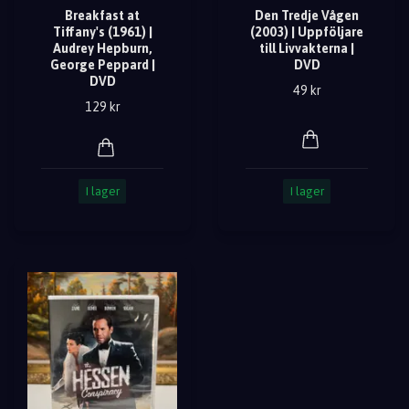
Breakfast at
Den Tredje Vågen
Tiffany's (1961) |
(2003) | Uppföljare
Audrey Hepburn,
till Livvakterna |
George Peppard |
DVD
DVD
49 kr
129 kr
I lager
I lager