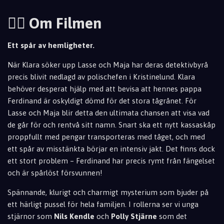
🕵️‍♂️ Om Filmen
Ett spår av hemligheter.
När Klara söker upp Lasse och Maja har deras detektivbyrå
precis blivit nedlagd av polischefen i Kristinelund. Klara
behöver desperat hjälp med att bevisa att hennes pappa
Ferdinand är oskyldigt dömd för det stora tågrånet. För
Lasse och Maja blir detta den ultimata chansen att visa vad
de går för och rentvå sitt namn. Snart ska ett nytt kassaskåp
proppfullt med pengar transporteras med tåget, och med
ett spår av misstänkta börjar en intensiv jakt. Det finns dock
ett stort problem – Ferdinand har precis rymt från fängelset
och är spårlöst försvunnen!
Spännande, klurigt och charmigt mysterium som bjuder på
ett härligt pussel för hela familjen. I rollerna ser vi unga
stjärnor som
Nils Kendle
och
Polly Stjärne
som det