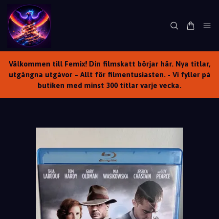
Välkommen till Femix! Din filmskatt börjar här. Nya titlar,
utgångna utgåvor – Allt för filmentusiasten. - Vi fyller på
butiken med minst 300 titlar varje vecka.