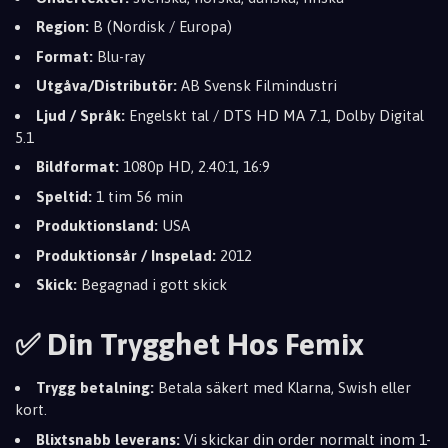
Region:
B (Nordisk / Europa)
Format:
Blu-ray
Utgåva/Distributör:
AB Svensk Filmindustri
Ljud / Språk:
Engelskt tal / DTS HD MA 7.1, Dolby Digital
5.1
Bildformat:
1080p HD, 2.40:1, 16:9
Speltid:
1 tim 56 min
Produktionsland:
USA
Produktionsår / Inspelad:
2012
Skick:
Begagnad i gott skick
✅ Din Trygghet Hos Femix
Trygg betalning:
Betala säkert med Klarna, Swish eller
kort.
Blixtsnabb leverans:
Vi skickar din order normalt inom 1-