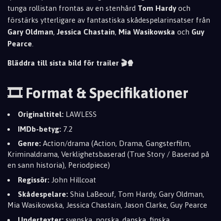
tunga rollistan frontas av en stenhård
Tom Hardy
och
förstärks ytterligare av fantastiska skådespelarinsatser från
Gary Oldman
,
Jessica Chastain
,
Mia Wasikowska
och
Guy
Pearce
.
Bläddra till sista bild för trailer 🎬🍿
🎞️ Format & Specifikationer
Originaltitel:
LAWLESS
IMDb-betyg:
7.2
Genre:
Action/drama (Action, Drama, Gangsterfilm,
Kriminaldrama, Verklighetsbaserad (True Story / Baserad på
en sann historia), Periodpiece)
Regissör:
John Hillcoat
Skådespelare:
Shia LaBeouf, Tom Hardy, Gary Oldman,
Mia Wasikowska, Jessica Chastain, Jason Clarke, Guy Pearce
Undertexter:
svenska, norska, danska, finska