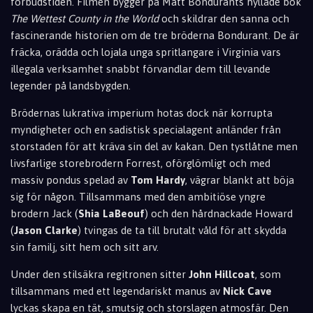
förbudstiden. Filmen bygger på Matt Bondurants hyllade bok
The Wettest County in the World
och skildrar den sanna och
fascinerande historien om de tre bröderna Bondurant. De är
fräcka, orädda och lojala unga spritlangare i Virginia vars
illegala verksamhet snabbt förvandlar dem till levande
legender på landsbygden.
Brödernas lukrativa imperium hotas dock när korrupta
myndigheter och en sadistisk specialagent anländer från
storstaden för att kräva sin del av kakan. Den tystlåtne men
livsfarlige storebrodern Forrest, oförglömligt och med
massiv pondus spelad av
Tom Hardy
, vägrar blankt att böja
sig för någon. Tillsammans med den ambitiöse yngre
brodern Jack (
Shia LaBeouf
) och den hårdnackade Howard
(
Jason Clarke
) tvingas de ta till brutalt våld för att skydda
sin familj, sitt hem och sitt arv.
Under den stilsäkra regitronen sitter
John Hillcoat
, som
tillsammans med ett legendariskt manus av
Nick Cave
lyckas skapa en tät, smutsig och storslagen atmosfär. Den