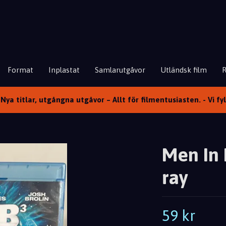
Format
Inplastat
Samlarutgåvor
Utländsk film
Nya titlar, utgångna utgåvor – Allt för filmentusiasten. - Vi fy
Men In 
ray
59 kr