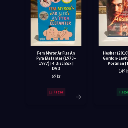
Fem Myror Är Fler Än
Hesher (2010)
Fyra Elefanter (1973–
Gordon-Levitt
1977) | 4 Disc Box |
Portman | 
DVD
149 k
69 kr
Ej i lager
I lage