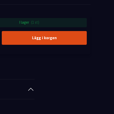
I lager
(1 st)
Lägg i korgen