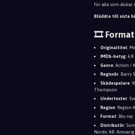
för alla som älskar
Bläddra till sista bi
🎞️ Format
Originaltitel
: M
IMDb-betyg
: 6.8
Genre
: Action / 
Regissör
: Barry
Skådespelare
: 
Thompson
Undertexter
: S
Region
: Region 
Format
: Blu-ray
Distributör
: So
Nordic AB. Ansvarig 