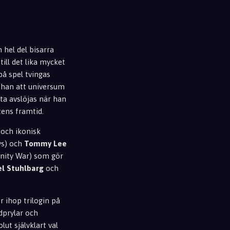
 hel del bisarra
ill det lika mycket
på spel tvingas
ker han att universum
ta avslöjas när han
tens framtid.
 och ikonisk
s) och
Tommy Lee
inity War) som gör
l Stuhlbarg
och
r ihop trilogin på
mdprylar och
lut självklart val