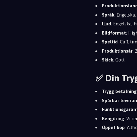
Produktionslan
Språk
: Engelska
Ljud
: Engelska,
Bildformat
: Hig
Speltid
: Ca 1 ti
Produktionsår
: 
Skick
: Gott
✅ Din Try
Trygg betalning
Spårbar leveran
Funktionsgaran
Rengöring
: Vi r
Öppet köp
: Allt