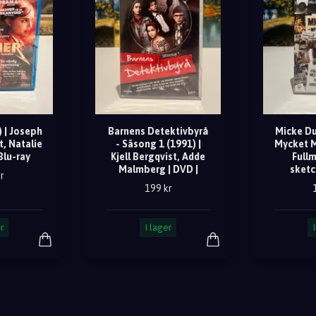
 | Joseph
Barnens Detektivbyrå
Micke Du
, Natalie
- Säsong 1 (1991) |
Mycket M
Blu-ray
Kjell Bergqvist, Adde
Full
Malmberg | DVD |
sketc
r
199 kr
r
I lager