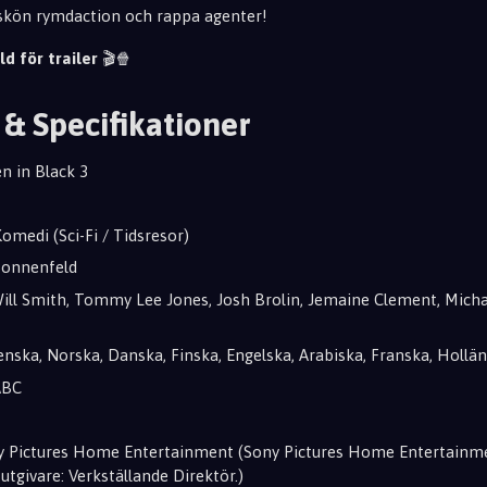
 skön rymdaction och rappa agenter!
ld för trailer
🎬🍿
 & Specifikationer
en in Black 3
Komedi (Sci-Fi / Tidsresor)
 Sonnenfeld
Will Smith, Tommy Lee Jones, Josh Brolin, Jemaine Clement, Mich
venska, Norska, Danska, Finska, Engelska, Arabiska, Franska, Hollä
ABC
ny Pictures Home Entertainment (Sony Pictures Home Entertainme
utgivare: Verkställande Direktör.)