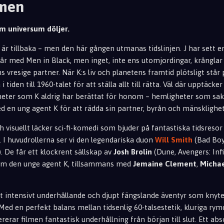
lmen
m universum döljer.
är tillbaka – men den här gången utmanas tidslinjen. J har sett en
år med Men in Black, men inget, inte ens utomjordingar, krånglar t
vresige partner. När K:s liv och planetens framtid plötsligt står 
 i tiden till 1960-talet för att ställa allt till rätta. Väl där upptäc
heter som K aldrig har berättat för honom – hemligheter som sak
 en ung agent K för att rädda sin partner, byrån och mänsklighe
ch visuellt läcker sci-fi-komedi som bjuder på fantastiska tidsresor
 I huvudrollerna ser vi den legendariska duon
Will Smith
(Bad Boy
. De får ett klockrent sällskap av
Josh Brolin
(Dune, Avengers: Inf
 som den unge agent K, tillsammans med
Jemaine Clement
,
Michae
tt intensivt underhållande och djupt fängslande äventyr som knyte
 Med en perfekt balans mellan tidsenlig 60-talsestetik, kluriga ry
erar filmen fantastisk underhållning från början till slut. Ett abso