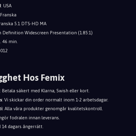
d
: USA
, Franska
 Franska 5.1 DTS-HD MA
h Definition Widescreen Presentation (1.85:1)
m. 46 min.
2012
gghet Hos Femix
: Betala säkert med Klarna, Swish eller kort.
s
: Vi skickar din order normalt inom 1-2 arbetsdagar.
ti
: Alla våra produkter genomgår kvalitetskontroll.
engör fodralen innan leverans.
id 14 dagars ångerrätt.