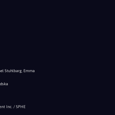
ael Stuhlbarg, Emma
ndska
nt Inc. / SPHE