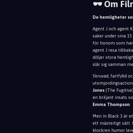
🕶 Om Fi
De hemligheter so
Agent J och agent K 
saker under sina 15 
för honom som hans 
agent J resa tillbaka
döljer stora hemlig
slår sig samman med
Skruvad, fartfylld o
utomjordingsaction.
Jones
(The Fugitive)
en briljant insats
Emma Thompson
.
Men in Black 3 är e
ett mästerligt sätt.
klockren humor lever