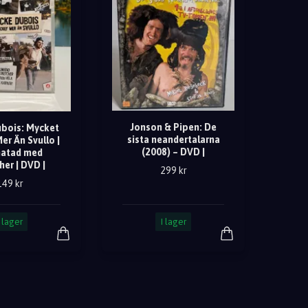
Jonson & Pipen: De
bois: Mycket
sista neandertalarna
er Än Svullo |
(2008) – DVD |
matad med
her | DVD |
299 kr
149 kr
I lager
I lager