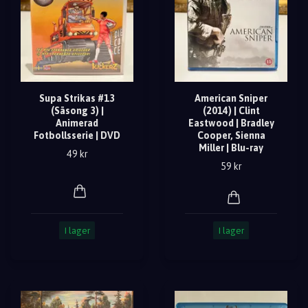
Supa Strikas #13
American Sniper
(Säsong 3) |
(2014) | Clint
Animerad
Eastwood | Bradley
Fotbollsserie | DVD
Cooper, Sienna
Miller | Blu-ray
49 kr
59 kr
I lager
I lager