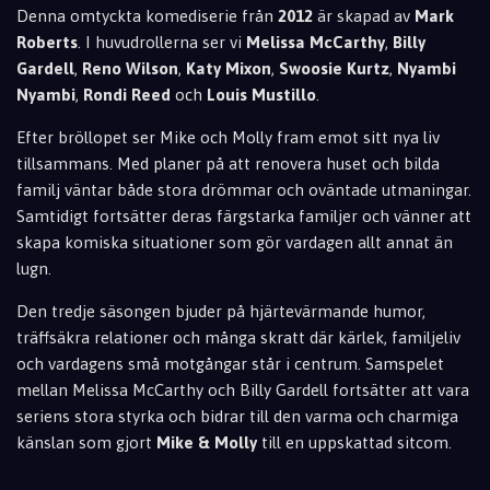
Denna omtyckta komediserie från
2012
är skapad av
Mark
Roberts
. I huvudrollerna ser vi
Melissa McCarthy
,
Billy
Gardell
,
Reno Wilson
,
Katy Mixon
,
Swoosie Kurtz
,
Nyambi
Nyambi
,
Rondi Reed
och
Louis Mustillo
.
Efter bröllopet ser Mike och Molly fram emot sitt nya liv
tillsammans. Med planer på att renovera huset och bilda
familj väntar både stora drömmar och oväntade utmaningar.
Samtidigt fortsätter deras färgstarka familjer och vänner att
skapa komiska situationer som gör vardagen allt annat än
lugn.
Den tredje säsongen bjuder på hjärtevärmande humor,
träffsäkra relationer och många skratt där kärlek, familjeliv
och vardagens små motgångar står i centrum. Samspelet
mellan Melissa McCarthy och Billy Gardell fortsätter att vara
seriens stora styrka och bidrar till den varma och charmiga
känslan som gjort
Mike & Molly
till en uppskattad sitcom.