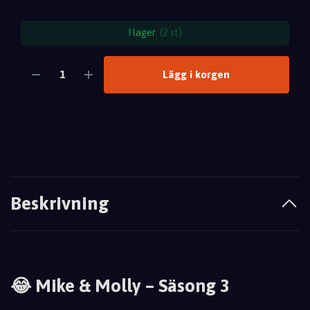
I lager
(2 st)
Lägg i korgen
Beskrivning
😂 Mike & Molly – Säsong 3