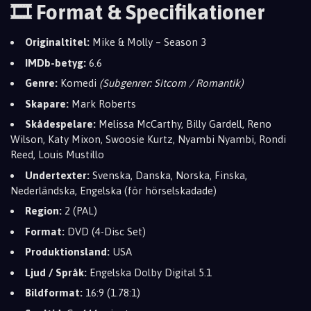
🎞️ Format & Specifikationer
Originaltitel:
Mike & Molly – Season 3
IMDb-betyg:
6.6
Genre:
Komedi
(Subgenrer: Sitcom / Romantik)
Skapare:
Mark Roberts
Skådespelare:
Melissa McCarthy, Billy Gardell, Reno
Wilson, Katy Mixon, Swoosie Kurtz, Nyambi Nyambi, Rondi
Reed, Louis Mustillo
Undertexter:
Svenska, Danska, Norska, Finska,
Nederländska, Engelska (för hörselskadade)
Region:
2 (PAL)
Format:
DVD (4-Disc Set)
Produktionsland:
USA
Ljud / Språk:
Engelska Dolby Digital 5.1
Bildformat:
16:9 (1.78:1)