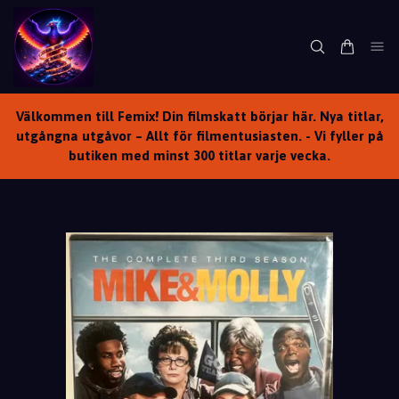
Välkommen till Femix! Din filmskatt börjar här. Nya titlar,
utgångna utgåvor – Allt för filmentusiasten. - Vi fyller på
butiken med minst 300 titlar varje vecka.