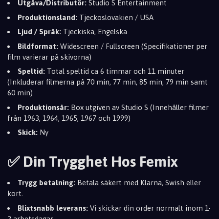
Utgåva/Distributör:
Studio S Entertainment
Produktionsland:
Tjeckoslovakien / USA
Ljud / Språk:
Tjeckiska, Engelska
Bildformat:
Widescreen / Fullscreen (Specifikationer per
film varierar på skivorna)
Speltid:
Total speltid ca 6 timmar och 11 minuter
(Inkluderar filmerna på 70 min, 77 min, 85 min, 79 min samt
60 min)
Produktionsår:
Box utgiven av Studio S (Innehåller filmer
från 1963, 1964, 1965, 1967 och 1999)
Skick:
Ny
✅ Din Trygghet Hos Femix
Trygg betalning:
Betala säkert med Klarna, Swish eller
kort.
Blixtsnabb leverans:
Vi skickar din order normalt inom 1-
2 arbetsdagar.