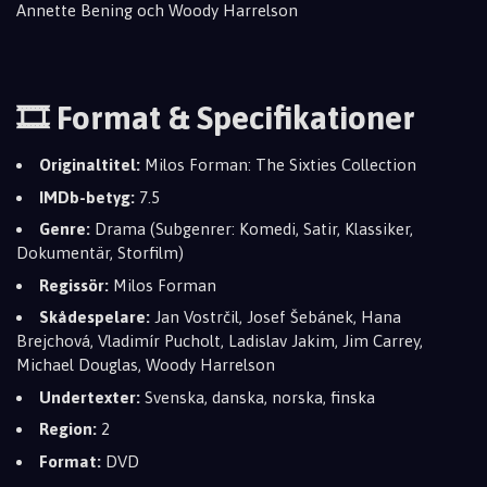
Annette Bening och Woody Harrelson
🎞️ Format & Specifikationer
Originaltitel:
Milos Forman: The Sixties Collection
IMDb-betyg:
7.5
Genre:
Drama (Subgenrer: Komedi, Satir, Klassiker,
Dokumentär, Storfilm)
Regissör:
Milos Forman
Skådespelare:
Jan Vostrčil, Josef Šebánek, Hana
Brejchová, Vladimír Pucholt, Ladislav Jakim, Jim Carrey,
Michael Douglas, Woody Harrelson
Undertexter:
Svenska, danska, norska, finska
Region:
2
Format:
DVD