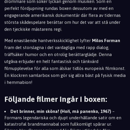
drömmare som söker lyckan genom musiken. Som en
perfekt fördjupning rundas boxen dessutom av med en
engagerande amerikansk dokumentär där flera av tidernas
största skådespelare berättar om hur det var att stå under
den tjeckiske mästarens regi.
Med enastående hantverksskicklighet lyfter
Milos Forman
fram det storslagna i det vardagliga med rapp dialog,
träffsäker humor och en otrolig berättarglädje. Denna
utgåva erbjuder en helt fantastisk och tänkvärd
filmupplevelse för alla som älskar tidlös europeisk filmkonst.
En klockren samlarbox som gör sig allra bäst på fysisk media
i hemmabion!
Följande filmer ingår i boxen:
Det brinner, min sköna! (Hoří, má panenko, 1967)
–
Formans legendariska och djupt underhållande satir om en
katastrofal brandmannabal som fullkomligt spårar ur.