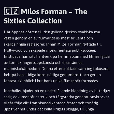
🇨🇿 Milos Forman – The
Sixties Collection
Här öppnas dörren till den gyllene tjeckoslovakiska nya
vågen genom en av filmvärldens mest briljanta och
skarpsinniga regissörer. Innan Milos Forman flyttade till
Hollywood och skapade monumentala publiksuccéer,
finslipade han sitt hantverk på hemmaplan med filmer fyllda
av komisk fingertoppskänsla och enastående
människokännedom. Denna eftertraktade samling fokuserar
helt på hans tidiga konstnärliga genombrott och ger en
fantastisk inblick i hur hans unika filmspråk formades.
Innehållet bjuder på en underhållande blandning av bitterljuv
satir, dokumentär estetik och färgstarka generationskrockar.
Vi får följa allt från skandalkantade fester och tonårig
uppgivenhet under det kalla krigets skugga, till unga