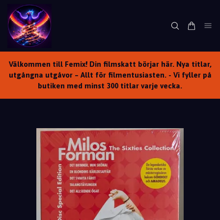
Välkommen till Femix! Din filmskatt börjar här. Nya titlar,
utgångna utgåvor – Allt för filmentusiasten. - Vi fyller på
butiken med minst 300 titlar varje vecka.