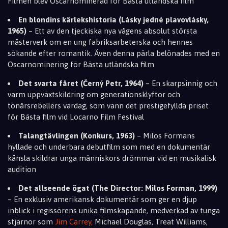
Filmen blev Oscarnominerad för Bästa utländska film
En blondins kärlekshistoria (Lásky jedné plavovlásky,
1965)
– Ett av den tjeckiska nya vågens absolut största
mästerverk om en ung fabriksarbeterska och hennes
sökande efter romantik. Även denna pärla belönades med en
Oscarnominering för Bästa utländska film
Det svarta fåret (Černý Petr, 1964)
– En skarpsinnig och
varm uppväxtskildring om generationsklyftor och
tonårsrebellers vardag, som vann det prestigefyllda priset
för Bästa film vid Locarno Film Festival
Talangtävlingen (Konkurs, 1963)
– Milos Formans
hyllade och underbara debutfilm som med en dokumentär
känsla skildrar unga människors drömmar vid en musikalisk
audition
Det allseende ögat (The Director: Milos Forman, 1999)
– En exklusiv amerikansk dokumentär som ger en djup
inblick i regissörens unika filmskapande, medverkad av tunga
stjärnor som
Jim Carrey,
Michael Douglas, Treat Williams,