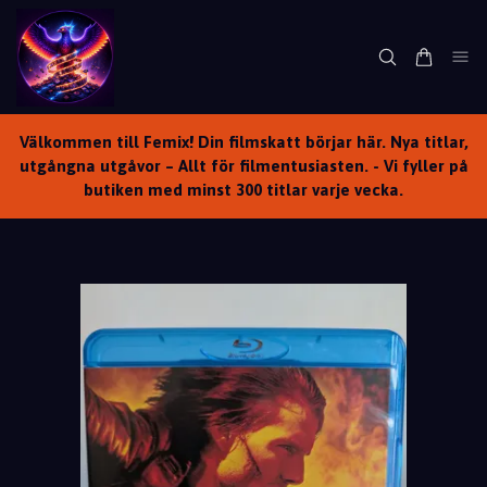
Välkommen till Femix! Din filmskatt börjar här. Nya titlar,
utgångna utgåvor – Allt för filmentusiasten. - Vi fyller på
butiken med minst 300 titlar varje vecka.