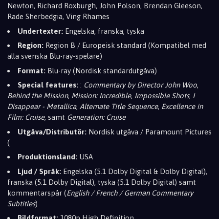
Newton, Richard Roxburgh, John Polson, Brendan Gleeson,
Rade Sherbedgia, Ving Rhames
Undertexter:
Engelska, franska, tyska
Region:
Region B / Europeisk standard (Kompatibel med
alla svenska Blu-ray-spelare)
Format:
Blu-ray (Nordisk standardutgåva)
Special features:
:
Commentary by Director John Woo
,
Behind the Mission
,
Mission: Incredible
,
Impossible Shots
,
I
Disappear - Metallica
,
Alternate Title Sequence
,
Excellence in
Film: Cruise
, samt
Generation: Cruise
Utgåva/Distributör:
Nordisk utgåva / Paramount Pictures
(
Produktionsland:
USA
Ljud / Språk:
Engelska (5.1 Dolby Digital & Dolby Digital),
franska (5.1 Dolby Digital), tyska (5.1 Dolby Digital) samt
kommentarspår (
English / French / German Commentary
Subtitles
)
Bildformat:
1080p High Definition