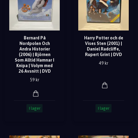
Bernard På
Harry Potter och de
Nordpolen Och
Vises Sten (2001) |
Andra Historier
Daniel Radcliffe,
(2006) | Björnen
Rupert Grint | DVD
Som Alltid Hamnar I
49 kr
Knipa | Volym med
26 Avsnitt | DVD
59 kr
I lager
I lager