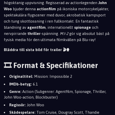
högoktanig uppvisning. Regisserad av actionlegenden
John
Woo
bjuder denna
actionfilm
på ikoniska motorcykeljakter,
spektakulära flygscener med duvor, akrobatisk kampsport
och tung skottlossning i ren fullkontakt. En fantastisk
blandning av
agentfilm
, internationellt
spionage
och
nervpirrande
thriller
-spänning.
M:I-2
gör sig absolut bäst på
fysisk media för den ultimata filmkvällen på Blu-ray!
Bläddra till sista bild för trailer 🎬🍿
🎞️ Format & Specifikationer
Originaltitel:
Mission: Impossible 2
IMDb-betyg:
6.1
Genre:
Action (Subgenrer: Agentfilm, Spionage, Thriller,
John Woo-action, Blockbuster)
Regissör:
John Woo
Skådespelare:
Tom Cruise, Dougray Scott, Thandie