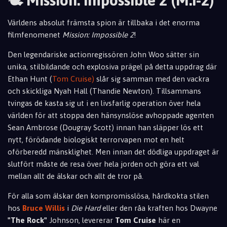
🕊️ Mission: Impossible 2 (M:I-2)
Världens absolut främsta spion är tillbaka i det enorma
filmfenomenet
Mission: Impossible 2
!
Den legendariske actionregissören John Woo sätter sin
unika, stilbildande och explosiva prägel på detta uppdrag där
Ethan Hunt (
Tom Cruise)
slår sig samman med den vackra
och skickliga Nyah Hall (Thandie Newton). Tillsammans
tvingas de kasta sig ut i en livsfarlig operation över hela
världen för att stoppa den hänsynslöse avhoppade agenten
Sean Ambrose (Dougray Scott) innan han släpper lös ett
nytt, förödande biologiskt terrorvapen mot en helt
oförberedd mänsklighet. Men innan det dödliga uppdraget är
slutfört måste de resa över hela jorden och göra ett val
mellan allt de älskar och allt de tror på.
För alla som älskar den kompromisslösa, hårdkokta stilen
hos
Bruce Willis
i
Die Hard
eller den råa kraften hos Dwayne
"The Rock"
Johnson, levererar
Tom Cruise
här en