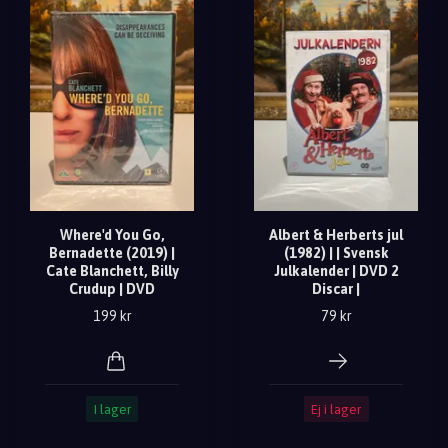
Where'd You Go,
Albert & Herberts jul
Bernadette (2019) |
(1982) | | Svensk
Cate Blanchett, Billy
Julkalender | DVD 2
Crudup | DVD
Discar |
199 kr
79 kr
I lager
Ej i lager