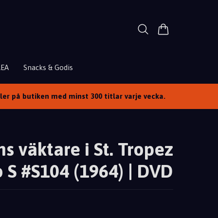
REA
Snacks & Godis
ller på butiken med minst 300 titlar varje vecka.
s väktare i St. Tropez
o S #S104 (1964) | DVD