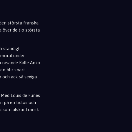
 den största franska
 över de tio största
h ständigt
 moral under
n rasande Kalle Anka
en blir snart
 och ack så sexiga
. Med Louis de Funès
n på en tidlös och
la som älskar fransk