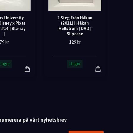
s University
2 Steg Från Håkan
Disney x Pixar
(2011) | Håkan
 #14 | Blu-ray
Hellström | DVD |
|
Slipcase
79 kr
129 kr
I lager
I lager
numerera på vårt nyhetsbrev