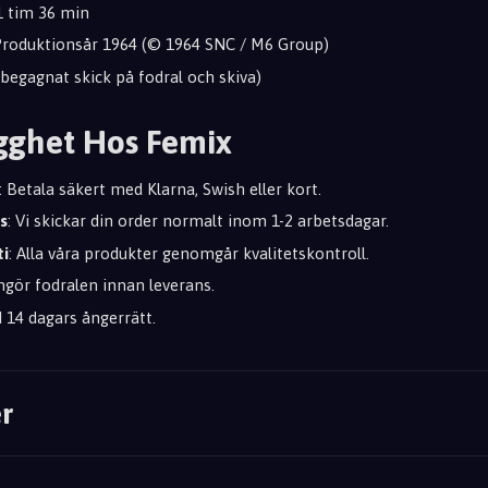
 1 tim 36 min
 Produktionsår 1964 (© 1964 SNC / M6 Group)
t begagnat skick på fodral och skiva)
gghet Hos Femix
: Betala säkert med Klarna, Swish eller kort.
s
: Vi skickar din order normalt inom 1-2 arbetsdagar.
ti
: Alla våra produkter genomgår kvalitetskontroll.
engör fodralen innan leverans.
id 14 dagars ångerrätt.
r