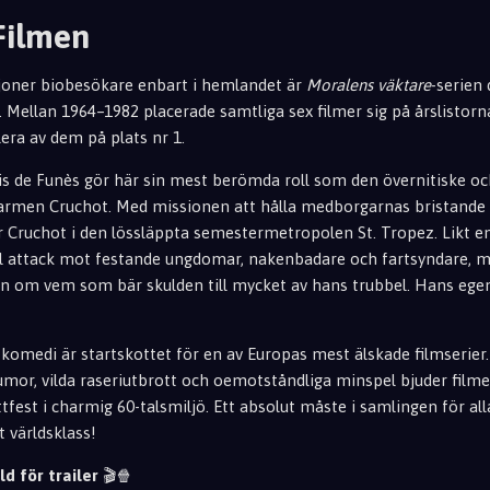
 Filmen
ljoner biobesökare enbart i hemlandet är
Moralens väktare
-serien
 Mellan 1964–1982 placerade samtliga sex filmer sig på årslistorna
era av dem på plats nr 1.
s de Funès gör här sin mest berömda roll som den övernitiske oc
rmen Cruchot. Med missionen att hålla medborgarnas bristande
Cruchot i den lössläppta semestermetropolen St. Tropez. Likt e
ll attack mot festande ungdomar, nakenbadare och fartsyndare, m
n om vem som bär skulden till mycket av hans trubbel. Hans egen
komedi är startskottet för en av Europas mest älskade filmserier
umor, vilda raseriutbrott och oemotståndliga minspel bjuder filme
tfest i charmig 60-talsmiljö. Ett absolut måste i samlingen för al
 världsklass!
ld för trailer
🎬🍿