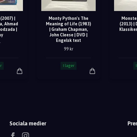
(2007) |
Monty Python's The
Monster
la, Ahmad
Meaning of Life (1983)
(2013) | 
odzada |
| Graham Chapman,
Klassiker
ay
John Cleese | DVD |
Engelsk text
r
99 kr
r
I lager
Sociala medier
Pre