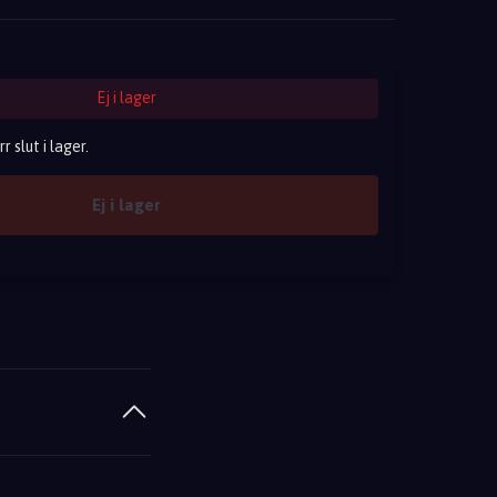
Ej i lager
 slut i lager.
Ej i lager