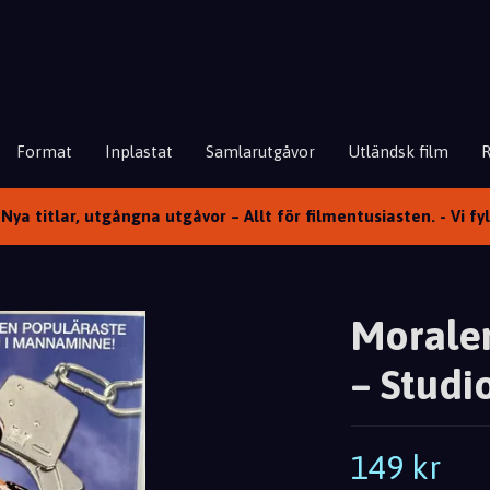
Format
Inplastat
Samlarutgåvor
Utländsk film
Nya titlar, utgångna utgåvor – Allt för filmentusiasten. - Vi fy
Moralen
– Studi
149 kr