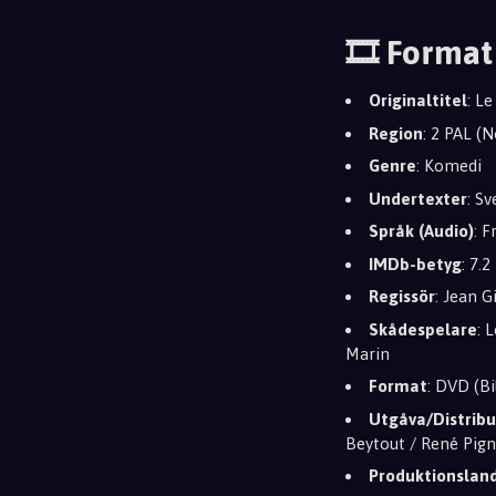
🎞️ Format
Originaltitel
: L
Region
: 2 PAL (
Genre
: Komedi
Undertexter
: S
Språk (Audio)
: 
IMDb-betyg
: 7.2
Regissör
: Jean G
Skådespelare
: 
Marin
Format
: DVD (Bi
Utgåva/Distribu
Beytout / René Pign
Produktionslan