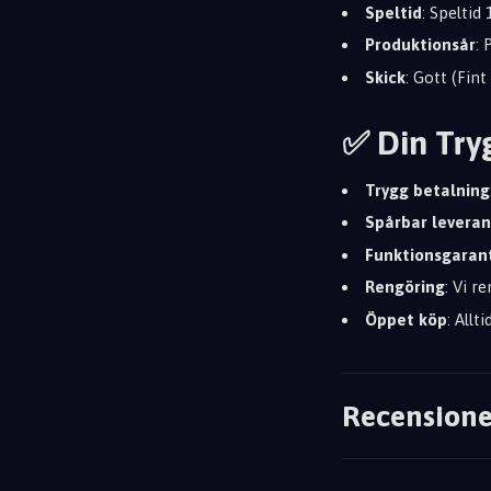
Speltid
: Speltid
Produktionsår
:
Skick
: Gott (Fin
✅ Din Try
Trygg betalning
Spårbar leveran
Funktionsgaran
Rengöring
: Vi r
Öppet köp
: Allt
Recensione