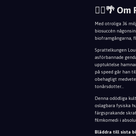
👮‍♂️🌴 Om
Med otroliga 36 mi
biosuccén någonsin.
bioframgångarna, fl
Sprattelkungen Loui
asförbannade genda
upptuktelse hamnar 
på speed går han ti
obehagligt medvete
tonårsdotter...
Denna odödliga kult
oslagbara fysiska h
färgsprakande skrat
filmkomedi i absolut
Bläddra till sista bi