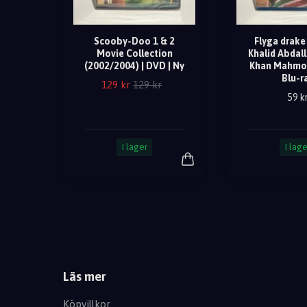
Scooby-Doo 1 & 2
Flyga drake 
Movie Collection
Khalid Abdal
(2002/2004) | DVD | Ny
Khan Mahmo
Blu-r
129 kr
129 kr
59 k
I lager
I lage
Läs mer
Köpvillkor