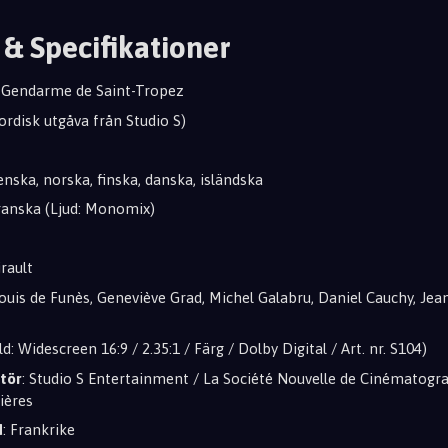
 & Specifikationer
e Gendarme de Saint-Tropez
Nordisk utgåva från Studio S)
venska, norska, finska, danska, isländska
Franska (Ljud: Monomix)
irault
Louis de Funès, Geneviève Grad, Michel Galabru, Daniel Cauchy, Jea
ld: Widescreen 16:9 / 2.35:1 / Färg / Dolby Digital / Art. nr. S104)
tör
: Studio S Entertainment / La Société Nouvelle de Cinématogr
ières
d
: Frankrike