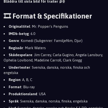
Bläddra till sista bild för trailer
🎬🍿
🎞️ Format & Specifikationer
Originaltitel
: Mr. Popper's Penguins
IMDb-betyg
: 6.0
Genre
: Komedi (Subgenrer: Familjefilm, Djur)
Regissör
: Mark Waters
Skådespelare
: Jim Carrey, Carla Gugino, Angela Lansbury,
Ophelia Lovibond, Madeline Carroll, Clark Gregg
Undertexter
: Svenska, danska, norska, finska och
engelska
Region
: A, B, C
Format
: Blu-ray
Produktionsland
: USA
Språk
: Svenska, danska, norska, finska, engelska