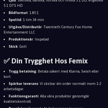
Ljud
: Svenska, danska, norska och finska 5.1 DD, engelska
5.1 DTS HD
Bildformat
: 1.85:1
Speltid
: 1 tim 34 min
Utgåva/Distributör
: Twentieth Century Fox Home
Entertainment LLC
Produktionsår
: Inspelad
Skick
: Gott
✅ Din Trygghet Hos Femix
Trygg betalning
: Betala säkert med Klarna, Swish eller
kort.
Spårbar leverans
: Vi skickar din order normalt inom 1-2
arbetsdagar.
Funktionsgaranti
: Alla våra produkter genomgår
kvalitetskontroll.