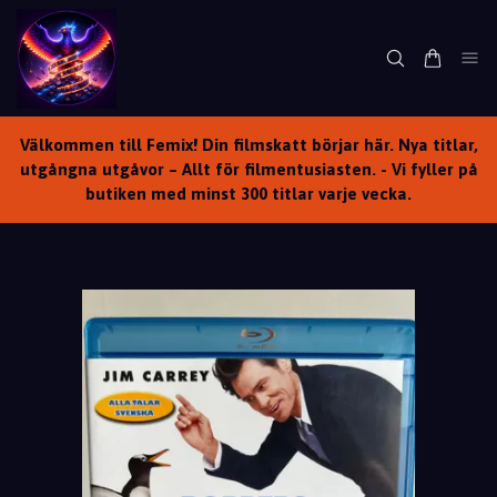
Välkommen till Femix! Din filmskatt börjar här. Nya titlar,
utgångna utgåvor – Allt för filmentusiasten. - Vi fyller på
butiken med minst 300 titlar varje vecka.