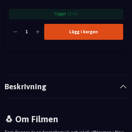
I lager
(1 st)
Lägg i korgen
Beskrivning
🐧 Om Filmen