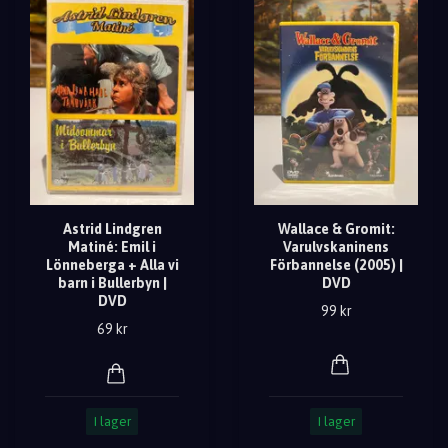
Astrid Lindgren
Wallace & Gromit:
Matiné: Emil i
Varulvskaninens
Lönneberga + Alla vi
Förbannelse (2005) |
barn i Bullerbyn |
DVD
DVD
99 kr
69 kr
I lager
I lager