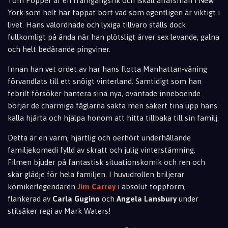
Tom Popper är en framgångsrik och iskall affärsman i New
York som helt har tappat bort vad som egentligen är viktigt i
livet. Hans välordnade och lyxiga tillvaro ställs dock
fullkomligt på ända när han plötsligt ärver sex levande, galna
och helt bedårande pingviner.
Innan han vet ordet av har hans flotta Manhattan-våning
förvandlats till ett snöigt vinterland. Samtidigt som han
febrilt försöker hantera sina nya, oväntade inneboende
börjar de charmiga fåglarna sakta men säkert tina upp hans
kalla hjärta och hjälpa honom att hitta tillbaka till sin familj.
Detta är en varm, hjärtlig och oerhört underhållande
familjekomedi fylld av skratt och julig vinterstämning.
Filmen bjuder på fantastisk situationskomik och ren och
skär glädje för hela familjen. I huvudrollen briljerar
komikerlegendaren
Jim Carrey
i absolut toppform,
flankerad av
Carla Gugino
och
Angela Lansbury
under
stilsäker regi av Mark Waters!