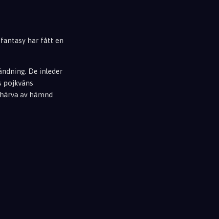
 fantasy har fått en
ändning. De inleder
s pojkväns
 här
va av hämnd