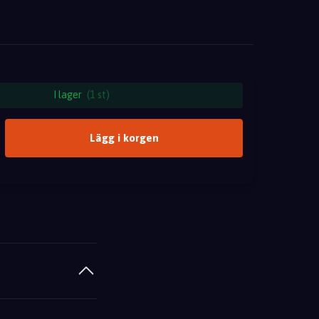
I lager
(1 st)
Lägg i korgen