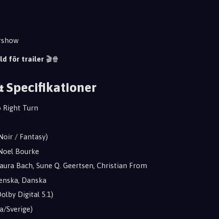
ershow
ld för trailer
🎬🍿
& Specifikationer
 Right Turn
Noir / Fantasy)
Noel Bourke
aura Bach, Sune Q. Geertsen, Christian From
enska, Danska
olby Digital 5.1)
a/Sverige)