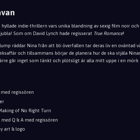
åvan
 hyllade indie-thrillern vars unika blandning av sexig film noir och
t jubla! Som om David Lynch hade regisserat
True Romance
!
ump räddar Nina från att bli överfallen tar deras liv en oväntad v
eksaffär och tillsammans börjar de planera hur de ska stjäla Nina
rre går inget som tänkt och plötsligt är alla mitt uppe i en mörk
med regissören
er
Making of No Right Turn
 med Q & A med regissören
y art & logo