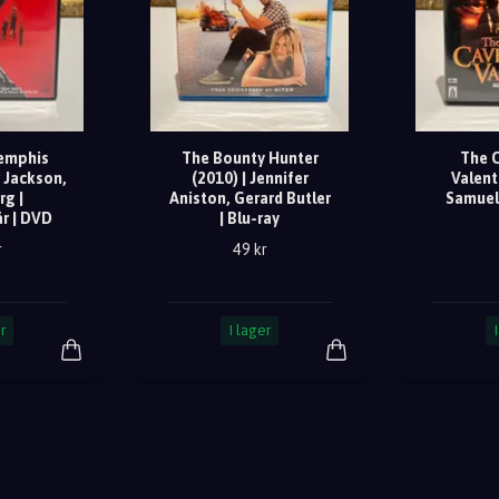
emphis
The Bounty Hunter
The 
r Jackson,
(2010) | Jennifer
Valent
g |
Aniston, Gerard Butler
Samuel 
r | DVD
| Blu-ray
r
49 kr
r
I lager