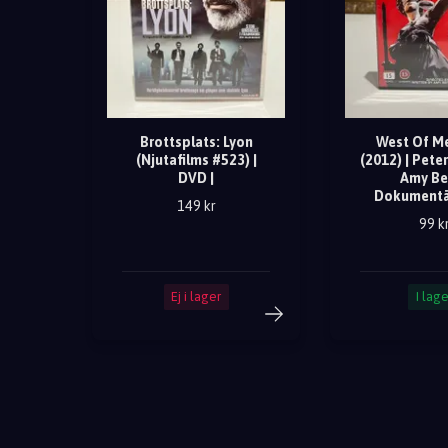
Brottsplats: Lyon
West Of M
(Njutafilms #523) |
(2012) | Pete
DVD |
Amy Ber
Dokumentä
149 kr
99 k
Ej i lager
I lage