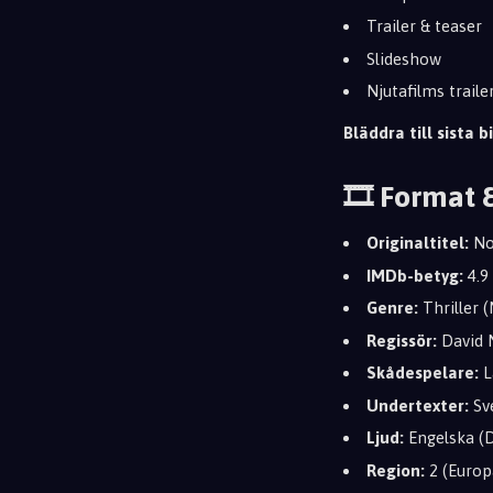
Trailer & teaser
Slideshow
Njutafilms trail
Bläddra till sista bi
🎞️ Format 
Originaltitel:
No
IMDb-betyg:
4.9
Genre:
Thriller (
Regissör:
David 
Skådespelare:
L
Undertexter:
Sv
Ljud:
Engelska (D
Region:
2 (Europ