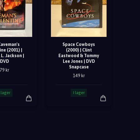
Caveman's
Space Cowboys
ine (2001) |
(2000) | Clint
L. Jackson |
Eastwood & Tommy
DVD
Lee Jones | DVD
Snapcase
79 kr
149 kr
I lager
I lager