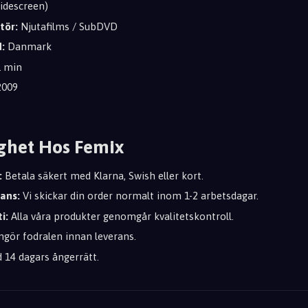
descreen)
tör:
Njutafilms / SubDVD
:
Danmark
1 min
009
ghet Hos Femix
:
Betala säkert med Klarna, Swish eller kort.
rans:
Vi skickar din order normalt inom 1-2 arbetsdagar.
i:
Alla våra produkter genomgår kvalitetskontroll.
ngör fodralen innan leverans.
d 14 dagars ångerrätt.