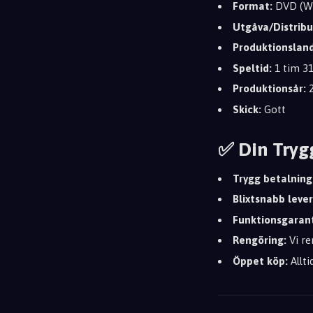
Format:
DVD (Wi
Utgåva/Distribu
Produktionsland
Speltid:
1 tim 3
Produktionsår:
2
Skick:
Gott
✅ Din Tryg
Trygg betalning
Blixtsnabb leve
Funktionsgarant
Rengöring:
Vi re
Öppet köp:
Allti