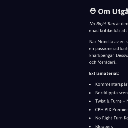
⛑️ Om Utg
No Right Turn
är den
enad kritikerkår at
När Monella av en sl
en passionerad kärl
knarkpengar. Dessvä
och f
örräderi...
Extramaterial:
Kommentarspår 
Bortklippta scen
Twist & Turns – 
CPH:PIX Premier
No Right Turn Ke
Bloopers