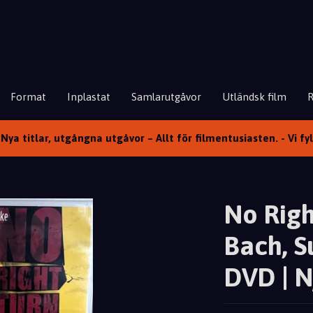
Format
Inplastat
Samlarutgåvor
Utländsk film
Nya titlar, utgångna utgåvor – Allt för filmentusiasten. - Vi fy
No Righ
Bach, S
DVD | N