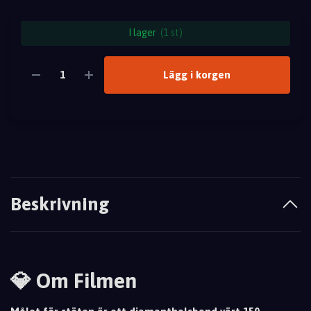
I lager
(1 st)
Lägg i korgen
Beskrivning
💎 Om Filmen