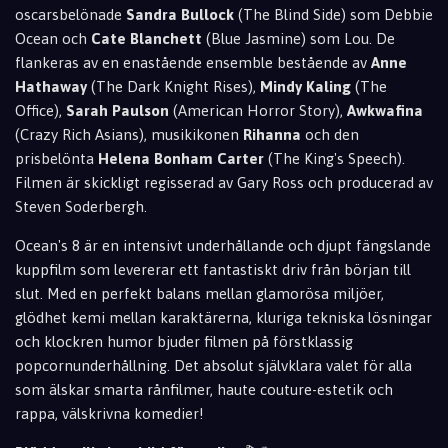
oscarsbelönade
Sandra Bullock
(The Blind Side) som Debbie
Ocean och
Cate Blanchett
(Blue Jasmine) som Lou. De
flankeras av en enastående ensemble bestående av
Anne
Hathaway
(The Dark Knight Rises),
Mindy Kaling
(The
Office),
Sarah Paulson
(American Horror Story),
Awkwafina
(Crazy Rich Asians), musikikonen
Rihanna
och den
prisbelönta
Helena Bonham Carter
(The King's Speech).
Filmen är skickligt regisserad av Gary Ross och producerad av
Steven Soderbergh.
Ocean's 8 är en intensivt underhållande och djupt fängslande
kuppfilm som levererar ett fantastiskt driv från början till
slut. Med en perfekt balans mellan glamorösa miljöer,
glödhet kemi mellan karaktärerna, kluriga tekniska lösningar
och klockren humor bjuder filmen på förstklassig
popcornunderhållning. Det absolut självklara valet för alla
som älskar smarta rånfilmer, haute couture-estetik och
rappa, välskrivna komedier!