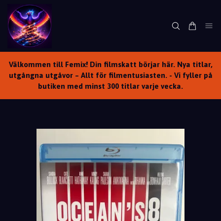
Välkommen till Femix! Din filmskatt börjar här. Nya titlar,
utgångna utgåvor – Allt för filmentusiasten. - Vi fyller på
butiken med minst 300 titlar varje vecka.