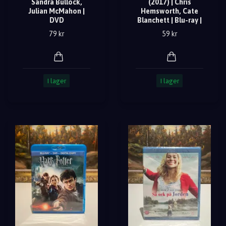
Sandra Bullock,
(2017) | Chris
Julian McMahon |
Hemsworth, Cate
DVD
Blanchett | Blu-ray |
79 kr
59 kr
I lager
I lager