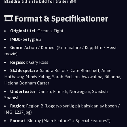
Bläddra till sista bild för trailer
🎬🍿
🎞️ Format & Specifikationer
Originaltitel
: Ocean's Eight
IMDb-betyg
: 6.3
Genre
: Action / Komedi (Kriminalare / Kuppfilm / Heist
movie)
Regissör
: Gary Ross
Skådespelare
: Sandra Bullock, Cate Blanchett, Anne
Hathaway, Mindy Kaling, Sarah Paulson, Awkwafina, Rihanna,
Helena Bonham Carter
Undertexter
: Danish, Finnish, Norwegian, Swedish,
Spanish
Region
: Region B (Logotyp synlig på baksidan av boxen /
IMG_1237.jpg)
Format
: Blu-ray (Main Feature* + Special Features*)