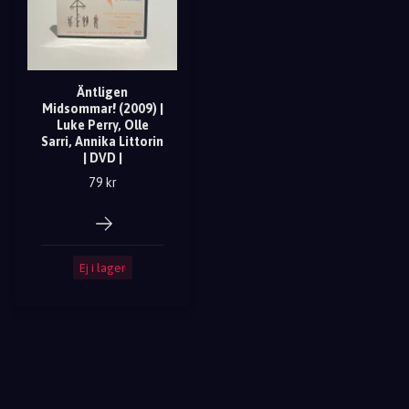
Äntligen
Midsommar! (2009) |
Luke Perry, Olle
Sarri, Annika Littorin
| DVD |
79 kr
Ej i lager