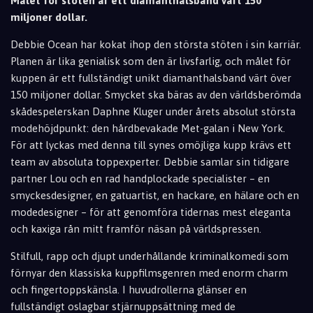
Målet för stöten är ett diamanthalsband värt 150
miljoner dollar.
Debbie Ocean har kokat ihop den största stöten i sin karriär.
Planen är lika genialisk som den är livsfarlig, och målet för
kuppen är ett fullständigt unikt diamanthalsband värt över
150 miljoner dollar. Smycket ska bäras av den världsberömda
skådespelerskan Daphne Kluger under årets absolut största
modehöjdpunkt: den hårdbevakade Met-galan i New York.
För att lyckas med denna till synes omöjliga kupp krävs ett
team av absoluta toppexperter. Debbie samlar sin tidigare
partner Lou och en rad handplockade specialister – en
smyckesdesigner, en gatuartist, en hackare, en hälare och en
modedesigner – för att genomföra tidernas mest eleganta
och kaxiga rån mitt framför näsan på världspressen.
Stilfull, rapp och djupt underhållande kriminalkomedi som
förnyar den klassiska kuppfilmsgenren med enorm charm
och fingertoppskänsla. I huvudrollerna glänser en
fullständigt oslagbar stjärnuppsättning med de