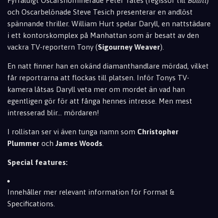
Fyrfaldigt Oscarsnominerade Peter Yates (regissör till
Bullitt
)
och Oscarbelönade Steve Tesich presenterar en andlöst
spännande thriller. William Hurt spelar Daryll, en nattstädare
i ett kontorskomplex på Manhattan som är besatt av den
vackra TV-reportern Tony (
Sigourney Weaver
).
En natt finner han en okänd diamanthandlare mördad, vilket
får reportrarna att flockas till platsen. Inför Tonys TV-
kamera låtsas Daryll veta mer om mordet än vad han
egentligen gör för att fånga hennes intresse. Men mest
intresserad blir... mördaren!
I rollistan ser vi även tunga namn som
Christopher
Plummer
och
James Woods
.
Special features:
Innehåller mer relevant information för Format &
Specifications.