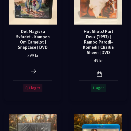
Det Magiska
Hot Shots! Part
Svärdet - Kampen
Deux (1993) |
Om Camelot |
Rambo Parodi-
Snapcase | DVD
Komedi | Charlie
Sheen | DVD
299 kr
49 kr
Ej i lager
I lager