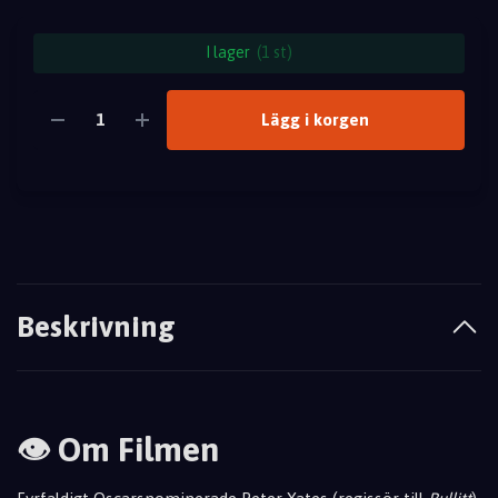
I lager
(1 st)
Lägg i korgen
Beskrivning
👁️ Om Filmen