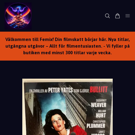
Välkommen till Femix! Din filmskatt börjar här. Nya titlar,
utgångna utgåvor – Allt för filmentusiasten. - Vi fyller på
butiken med minst 300 titlar varje vecka.