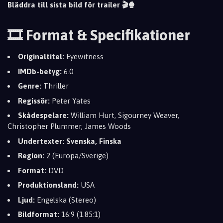
Bläddra till sista bild för trailer 🎬🍿
🎞️ Format & Specifikationer
Originaltitel:
Eyewitness
IMDb-betyg:
6.0
Genre:
Thriller
Regissör:
Peter Yates
Skådespelare:
William Hurt, Sigourney Weaver,
Christopher Plummer, James Woods
Undertexter:
Svenska, Finska
Region:
2 (Europa/Sverige)
Format:
DVD
Produktionsland:
USA
Ljud:
Engelska (Stereo)
Bildformat:
16:9 (1.85:1)