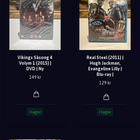
Vikings Säsong 4
Real Steel (2011) |
Volym 1 (2015) |
Hugh Jackman,
DVD | Ny
Evangeline Lilly |
Blu-ray |
149 kr
129 kr
I lager
I lager