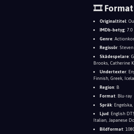
🎞️ Format
Originaltitel
: O
IMDb-betyg
: 7.0
Genre
: Actionko
Regissör
: Steve
Skådespelare
: 
Brooks, Catherine 
Undertexter
: E
Finnish, Greek, Ice
Region
: B
Format
: Blu-ray
Språk
: Engelska,
Ljud
: English DT
Italian, Japanese Do
Bildformat
: 108