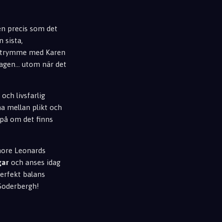
en precis som det
 sista,
eutrymme med Karen
ragen... utom när det
och livsfarlig
na mellan plikt och
a på om det finns
lmore Leonards
gar
och anses idag
perfekt balans
Soderbergh!