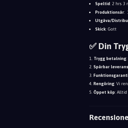
Speltid
: 2 hrs 3
Produktionsår
:
Utgåva/Distribu
Skick
: Gott
✅ Din Try
Trygg betalning
Spårbar leveran
Funktionsgarant
Rengöring
: Vi re
Öppet köp
: Allti
Recensione