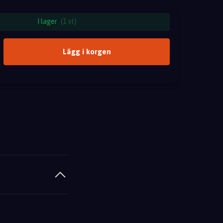
I lager
(1 st)
Lägg i korgen