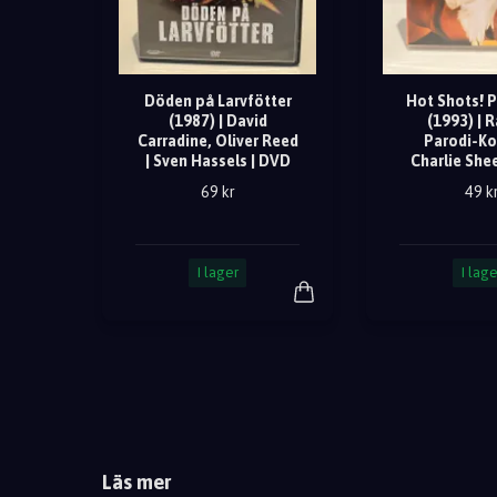
Döden på Larvfötter
Hot Shots! P
(1987) | David
(1993) |
Carradine, Oliver Reed
Parodi-Ko
| Sven Hassels | DVD
Charlie She
69 kr
49 k
I lager
I lage
Läs mer