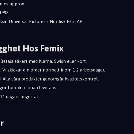
 mins approx.
 1998
tör
: Universal Pictures / Nordisk Film AB
gghet Hos Femix
: Betala säkert med Klarna, Swish eller kort.
s
: Vi skickar din order normalt inom 1-2 arbetsdagar.
i
: Alla våra produkter genomgår kvalitetskontroll.
ngör fodralen innan leverans.
d 14 dagars ångerrätt.
r