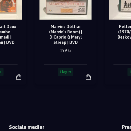
art Deux
Marvins Döttrar
Pette
 Rambo
(Marvin's Room) |
(1970/
medi |
DiCaprio & Meryl
Beskow
en | DVD
Streep | DVD
r
199 kr
r
I lager
Sociala medier
Pre