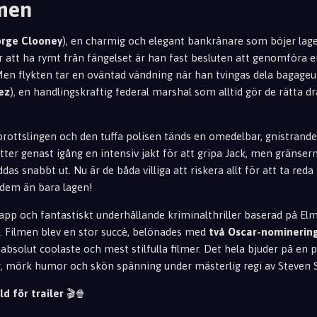
men
rge Clooney
), en charmig och elegant bankrånare som böjer lag
 att ha rymt från fängelset är han fast besluten att genomföra en
en flykten tar en oväntad vändning när han tvingas dela bagag
ez
), en handlingskraftig federal marshal som alltid gör de rätta d
brottslingen och den tuffa polisen tänds en omedelbar, gnistrande 
tter genast igång en intensiv jakt för att gripa Jack, men gränser
das snabbt ut. Nu är de båda villiga att riskera allt för att ta red
dem än bara lagen!
rapp och fantastiskt underhållande kriminalthriller baserad på E
. Filmen blev en stor succé, belönades med
två Oscar-nominerin
 absolut coolaste och mest stilfulla filmer. Det hela bjuder på en 
g, mörk humor och skön spänning under mästerlig regi av Steven 
ld för trailer
🎬🍿