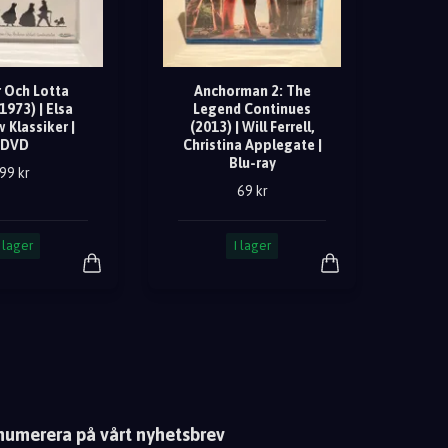
r Och Lotta
Anchorman 2: The
1973) | Elsa
Legend Continues
 Klassiker |
(2013) | Will Ferrell,
DVD
Christina Applegate |
Blu-ray
99 kr
69 kr
I lager
I lager
numerera på vårt nyhetsbrev