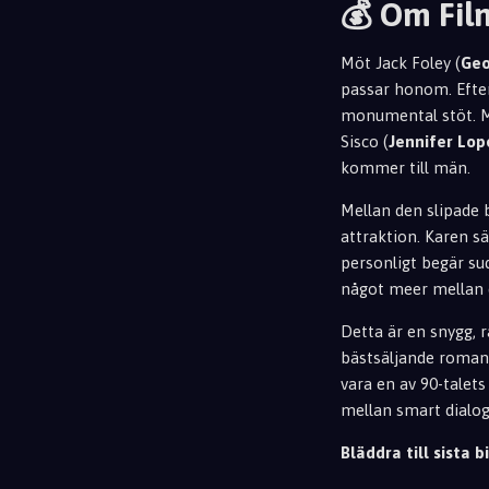
💰 Om Fil
Möt Jack Foley (
Geo
passar honom. Efter
monumental stöt. M
Sisco (
Jennifer Lop
kommer till män.
Mellan den slipade 
attraktion. Karen sä
personligt begär sud
något meer mellan 
Detta är en snygg, 
bästsäljande roman
vara en av 90-talets
mellan smart dialo
Bläddra till sista bi