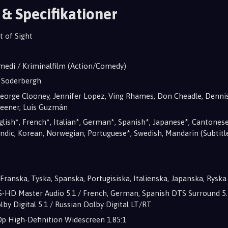
 & Specifikationer
ut of Sight
medi / Kriminalfilm (Action/Comedy)
n Soderbergh
George Clooney, Jennifer Lopez, Ving Rhames, Don Cheadle, Dennis
Keener, Luis Guzmán
nglish*, French*, Italian*, German*, Spanish*, Japanese*, Cantonese
landic, Korean, Norwegian, Portuguese*, Swedish, Mandarin (Subtitl
 Franska, Tyska, Spanska, Portugisiska, Italienska, Japanska, Ryska
S-HD Master Audio 5.1 / French, German, Spanish DTS Surround 5.
lby Digital 5.1 / Russian Dolby Digital LT/RT
0p High-Definition Widescreen 1.85:1