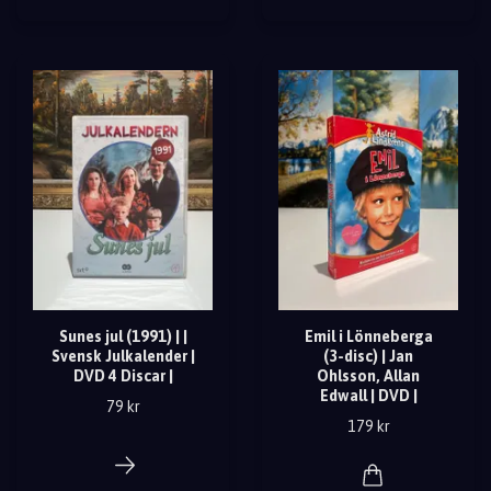
Sunes jul (1991) | |
Emil i Lönneberga
Svensk Julkalender |
(3-disc) | Jan
DVD 4 Discar |
Ohlsson, Allan
Edwall | DVD |
79 kr
179 kr