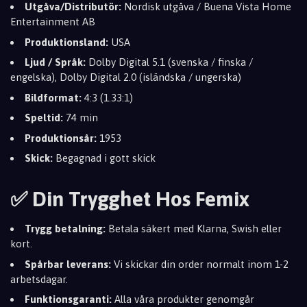
Utgåva/Distributör:
Nordisk utgåva / Buena Vista Home
Entertainment AB
Produktionsland:
USA
Ljud / Språk:
Dolby Digital 5.1 (svenska / finska /
engelska), Dolby Digital 2.0 (isländska / ungerska)
Bildformat:
4:3 (1.33:1)
Speltid:
74 min
Produktionsår:
1953
Skick:
Begagnad i gott skick
✅ Din Trygghet Hos Femix
Trygg betalning:
Betala säkert med Klarna, Swish eller
kort.
Spårbar leverans:
Vi skickar din order normalt inom 1-2
arbetsdagar.
Funktionsgaranti:
Alla våra produkter genomgår