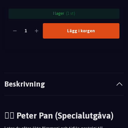
I lager
(1 st)
Lägg i korgen
Beskrivning
🧚‍♂️ Peter Pan (Specialutgåva)