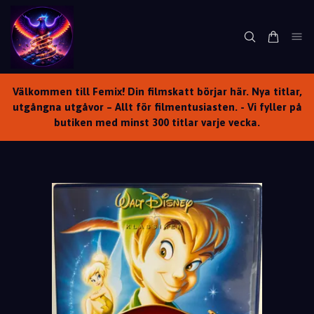
Välkommen till Femix! Din filmskatt börjar här. Nya titlar,
utgångna utgåvor – Allt för filmentusiasten. - Vi fyller på
butiken med minst 300 titlar varje vecka.