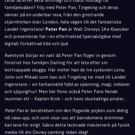
Letar du efter äkta filmmagi och tidlös nostalgi till
familjekvällen? Följ med Peter Pan, Tingeling och deras
vänner på en underbar resa, från den gnistrande
stjärnhimlen över London, hela vägen till det fantastiska
Landet Ingenstans!
Peter Pan
är Walt Disneys 14:e Klassiker
och presenteras här i en eftertraktad Specialutgåva med
digitalt förbättrad bild och ljud.
Äventyret börjar en natt då Peter Pan flyger in genom
fönstret hos familjen Darling för att leta efter sin
borttappade skugga. Här möter han de tre syskonen Lena,
John och Mikael som
han och Tingeling tar med till Landet
Inge
nstans – en fantasivärld fylld av spänning, magi,
indianer
och sjöjungfrur! Men här finns också Peter Pans fiende
nummer ett – Kapten Krok – och hans skurkaktiga pir
ater...
Peter Pan
är berättelsen om den flygande pojken som aldrig
vill växa upp, och som visar oss att
barndomens drömmar
kan leva för evig
t. Säkra detta tecknade mästerverk på fysisk
media till din Disney-samling redan idag!