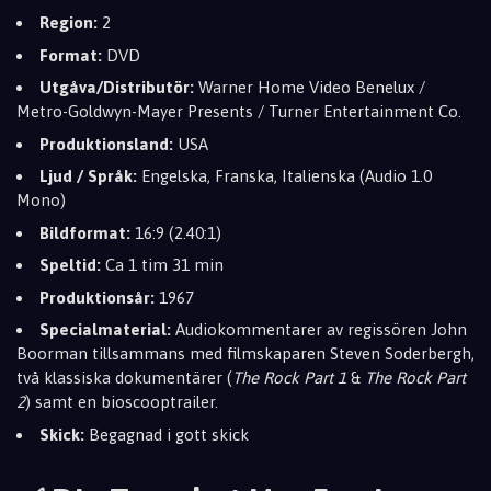
Region:
2
Format:
DVD
Utgåva/Distributör:
Warner Home Video Benelux /
Metro-Goldwyn-Mayer Presents / Turner Entertainment Co.
Produktionsland:
USA
Ljud / Språk:
Engelska, Franska, Italienska (Audio 1.0
Mono)
Bildformat:
16:9 (2.40:1)
Speltid:
Ca 1 tim 31 min
Produktionsår:
1967
Specialmaterial:
Audiokommentarer av regissören John
Boorman tillsammans med filmskaparen Steven Soderbergh,
två klassiska dokumentärer (
The Rock Part 1
&
The Rock Part
2
) samt en bioscooptrailer.
Skick:
Begagnad i gott skick