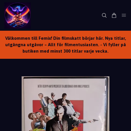
Välkommen till Femix! Din filmskatt börjar här. Nya titlar,
utgångna utgåvor – Allt för filmentusiasten. - Vi fyller på
butiken med minst 300 titlar varje vecka.