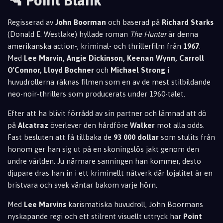
🔫 Point Blank
Regisserad av
John Boorman
och baserad på
Richard Starks
(Donald E. Westlake) hyllade roman
The Hunter
är denna
amerikanska action-, kriminal- och thrillerfilm från
1967
.
Med
Lee Marvin, Angie Dickinson, Keenan Wynn, Carroll
O'Connor, Lloyd Bochner
och
Michael Strong
i
huvudrollerna räknas filmen som en av de mest stilbildande
neo-noir-thrillers som producerats under 1960-talet.
Efter att ha blivit förrådd av sin partner och lämnad att dö
på
Alcatraz
överlever den hårdföre
Walker
mot alla odds.
Fast besluten att få tillbaka de
93 000 dollar
som stulits från
honom ger han sig ut på en skoningslös jakt genom den
undre världen. Ju närmare sanningen han kommer, desto
djupare dras han in i ett kriminellt nätverk där lojalitet är en
bristvara och svek väntar bakom varje hörn.
Med
Lee Marvins
karismatiska huvudroll, John Boormans
nyskapande regi och ett stilrent visuellt uttryck har
Point