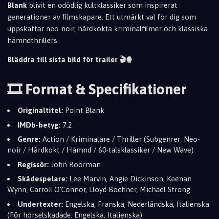
Blank
blivit en odödlig kultklassiker som inspirerat
generationer av filmskapare. Ett utmärkt val för dig som
uppskattar neo-noir, hårdkokta kriminalfilmer och klassiska
hämndthrillers.
Bläddra till sista bild för trailer 🎬🍿
🎞️ Format & Specifikationer
Originaltitel:
Point Blank
IMDb-betyg:
7.2
Genre:
Action / Kriminalare / Thriller (Subgenrer: Neo-
noir / Hårdkokt / Hämnd / 60-talsklassiker / New Wave)
Regissör:
John Boorman
Skådespelare:
Lee Marvin, Angie Dickinson, Keenan
Wynn, Carroll O'Connor, Lloyd Bochner, Michael Strong
Undertexter:
Engelska, Franska, Nederländska, Italienska
(För hörselskadade: Engelska, Italienska)