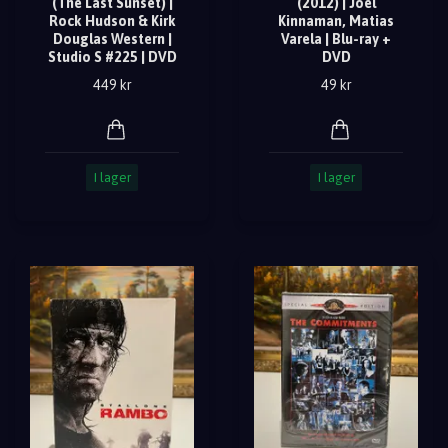
(The Last Sunset) |
(2012) | Joel
Rock Hudson & Kirk
Kinnaman, Matias
Douglas Western |
Varela | Blu-ray +
Studio S #225 | DVD
DVD
449 kr
49 kr
I lager
I lager