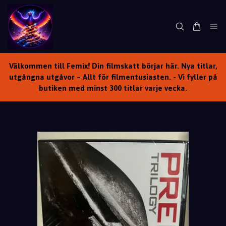
Välkommen till Femix! Din filmskatt börjar här. Nya titlar,
utgångna utgåvor – Allt för filmentusiasten. - Vi fyller på
butiken med minst 300 titlar varje vecka.