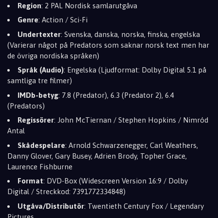
Region
: 2 PAL Nordisk samlarutgåva
Genre
: Action / Sci-Fi
Undertexter
: Svenska, danska, norska, finska, engelska
(Varierar något på Predators som saknar norsk text men har
de övriga nordiska språken)
Språk (Audio)
: Engelska (Ljudformat: Dolby Digital 5.1 på
samtliga tre filmer)
IMDb-betyg
: 7.8 (Predator), 6.3 (Predator 2), 6.4
(Predators)
Regissörer
: John McTiernan / Stephen Hopkins / Nimród
Antal
Skådespelare
: Arnold Schwarzenegger, Carl Weathers,
Danny Glover, Gary Busey, Adrien Brody, Topher Grace,
Laurence Fishburne
Format
: DVD-Box (Widescreen Version 16:9 / Dolby
Digital / Streckkod: 7391772334848)
Utgåva/Distributör
: Twentieth Century Fox / Legendary
Pictures