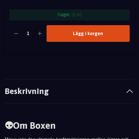
I lager
(1 st)
Lägg i korgen
Beskrivning
👽Om Boxen