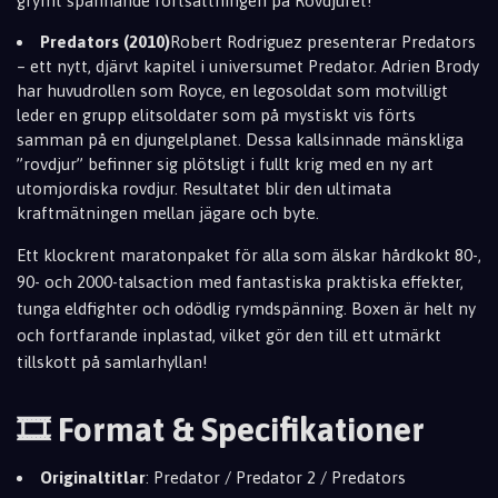
grymt spännande fortsättningen på Rovdjuret!
Predators (2010)
Robert Rodriguez presenterar Predators
– ett nytt, djärvt kapitel i universumet Predator. Adrien Brody
har huvudrollen som Royce, en legosoldat som motvilligt
leder en grupp elitsoldater som på mystiskt vis förts
samman på en djungelplanet. Dessa kallsinnade mänskliga
”rovdjur” befinner sig plötsligt i fullt krig med en ny art
utomjordiska rovdjur. Resultatet blir den ultimata
kraftmätningen mellan jägare och byte.
Ett klockrent maratonpaket för alla som älskar hårdkokt 80-,
90- och 2000-talsaction med fantastiska praktiska effekter,
tunga eldfighter och odödlig rymdspänning. Boxen är helt ny
och fortfarande inplastad, vilket gör den till ett utmärkt
tillskott på samlarhyllan!
🎞️ Format & Specifikationer
Originaltitlar
: Predator / Predator 2 / Predators