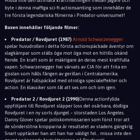
Missa inte den ultimata kraftmätningen mellan jägare och
byte i denna maffiga sci-fi-actionsamling som innehåller de
tre första legendariska filmerna i Predator-universumet!
Boxen innehåller följande filmer:
Predator / Rovdjuret (1987)
Arnold Schwarzenegger
spelar huvudrollen i detta första actionspäckade äventyr om
slagkämpar som ställs öga mot öga mot en hittills okänd
fiende. En kraft som är mäktigare än deras mest kraftfulla
vapen. Schwarzenegger har värvats av CIA för att frita en
gisslan som hålls fången av gerillan i Centralamerika.
Rovdjuret är fullspäckad med otroliga specialeffekter och
action. En klassiker som tål att ses om och om igen.
Predator 2 / Rovdjuret 2 (1990)
Denna actionfyllda
uppföljare till Rovdjuret släpper loss det osårbara, dödliga
Rovdjuret i en ny sorts djungel – storstaden Los Angeles.
Danny Glover spelar poliskommissarien som först tror att
de sönderslitna kropparna är resultatet av stadens gängkrig.
Snart upptäcker han att han har väldigt fel... missa inte den