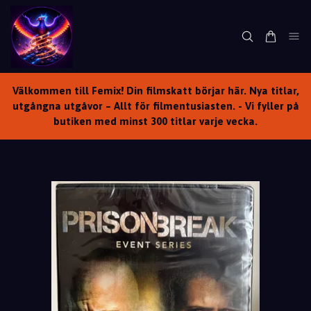
Välkommen till Femix! Din filmskatt börjar här. Nya titlar,
utgångna utgåvor – Allt för filmentusiasten. - Vi fyller på
butiken med minst 300 titlar varje vecka.