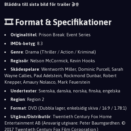
Bläddra till sista bild för trailer
🎬🍿
🎞️ Format & Specifikationer
Originaltitel
: Prison Break: Event Series
IMDb-betyg
: 8.3
Genre
: Drama (Thriller / Action / Kriminal)
Regissör
: Nelson McCormick, Kevin Hooks
Skådespelare
: Wentworth Miller, Dominic Purcell, Sarah
Wayne Callies, Paul Adelstein, Rockmond Dunbar, Robert
Knepper, Amaury Nolasco, Mark Feuerstein
Undertexter
: Svenska, danska, norska, finska, engelska
Region
: Region 2
Format
: DVD (Dubbla lager, enkelsidig skiva / 16:9 / 1.78:1)
Utgåva/Distributör
: Twentieth Century Fox Home
Entertainment AB (Ansvarig utgivare: Peter Baumgardhen. ©
2017 Twentieth Century Fox Film Corporation.)