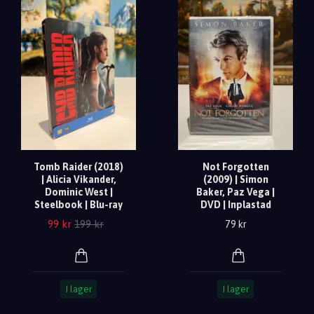
Tomb Raider (2018)
Not Forgotten
| Alicia Vikander,
(2009) | Simon
Dominic West |
Baker, Paz Vega |
Steelbook | Blu-ray
DVD | Inplastad
99 kr
199 kr
79 kr
I lager
I lager