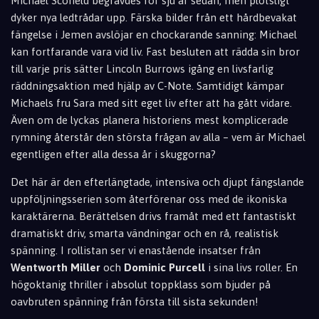
Michael Scofield begravdes för sju år sedan, men plötsligt
dyker nya ledtrådar upp. Färska bilder från ett hårdbevakat
fängelse i Jemen avslöjar en chockarande sanning: Michael
kan fortfarande vara vid liv. Fast besluten att rädda sin bror
till varje pris sätter Lincoln Burrows igång en livsfarlig
räddningsaktion med hjälp av C-Note. Samtidigt kämpar
Michaels fru Sara med sitt eget liv efter att ha gått vidare.
Även om de lyckas planera historiens mest komplicerade
rymning återstår den största frågan av alla – vem är Michael
egentligen efter alla dessa år i skuggorna?
Det här är den efterlängtade, intensiva och djupt fängslande
uppföljningsserien som återförenar oss med de ikoniska
karaktärerna. Berättelsen drivs framåt med ett fantastiskt
dramatiskt driv, smarta vändningar och en rå, realistisk
spänning. I rollistan ser vi enastående insatser från
Wentworth Miller
och
Dominic Purcell
i sina livs roller. En
högoktanig thriller i absolut toppklass som bjuder på
oavbruten spänning från första till sista sekunden!