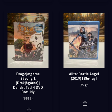
Dragejægerne
Alita: Battle Angel
Säsong 1
(2019) | Blu-ray |
(Drakjägarna) |
79 kr
Danskt Tal | 4 DVD
Box | Ny
199 kr