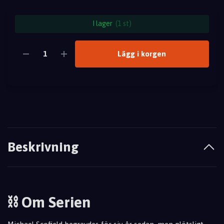
I lager
(1 st)
Lägg i korgen
Beskrivning
⛓️ Om Serien