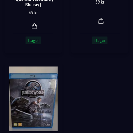
59 kr
Blu-ray |
69 kr
I lager
I lager