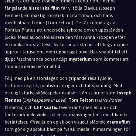
skeptisk och icke-troende romersk centurion. I denna
fängslande
historiska film
får vi följa Clavius (Joseph
Fiennes), en mäktig romersk militärtribun, och hans
medhjälpare Lucius (Tom Felton). De får i uppdrag av
Pontius Pilatus att undersöka ryktena om en uppstånden
judisk Messias och lokalisera den försvunna kroppen efter
en radikal korsfästelse. Syftet är att slå ner ett begynnande
uppror i Jerusalem, men uppdraget utvecklas snabbt till ett
djupt fascinerande och andligt
mysterium
som kommer att
förändra deras liv för alltid.
Följ med på en storslagen och gripande resa fylld av
historisk mystik, politiska intriger och tät spänning. Med
otroligt starka skådespelarinsatser från stjärnor som
Joseph
Fiennes
(
Shakespeare in Love
),
Tom Felton
(
Harry Potter
-
filmerna) och
Cliff Curtis
, levererar filmen en unik och
tankeväckande vinkel på en av mänsklighetens mest kända
berättelser.
Risen
är en episk och visuellt slående
dramafilm
som gör sig absolut bäst på fysisk media i filmsamlingen för