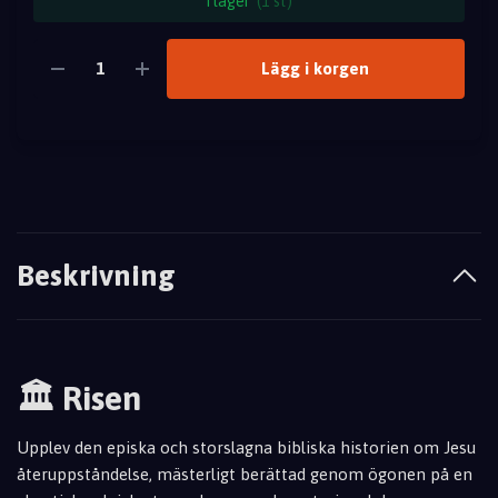
I lager
(1 st)
Lägg i korgen
Beskrivning
🏛️ Risen
Upplev den episka och storslagna bibliska historien om Jesu
återuppståndelse, mästerligt berättad genom ögonen på en