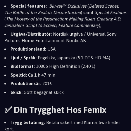
Special features:
Blu-ray™ Exclusives
(
Deleted Scenes
,
The Battle of the Zealots Deconstructed
) samt
Special Features
(
The Mystery of the Resurrection: Making Risen
,
Creating A.D.
Jerusalem
,
Script to Screen
,
Feature Commentary
),
Utgåva/Distributör:
Nordisk utgåva / Universal Sony
Pictures Home Entertainment Nordic AB
Produktionsland:
USA
Ljud / Språk:
Engelska, japanska (5.1 DTS-HD MA)
Bildformat:
1080p High Definition (2.40:1)
Speltid:
Ca 1 h 47 min
Produktionsår:
2016
Skick:
Gott begagnat skick
✅ Din Trygghet Hos Femix
Trygg betalning:
Betala säkert med Klarna, Swish eller
kort.