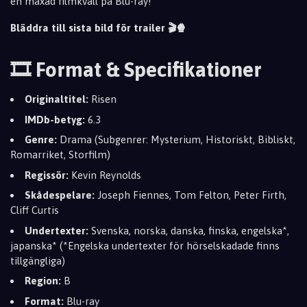
en maxad filmkväll på Blu-ray!
Bläddra till sista bild för trailer 🎬🍿
🎞️ Format & Specifikationer
Originaltitel:
Risen
IMDb-betyg:
6.3
Genre:
Drama (Subgenrer: Mysterium, Historiskt, Bibliskt,
Romarriket, Storfilm)
Regissör:
Kevin Reynolds
Skådespelare:
Joseph Fiennes, Tom Felton, Peter Firth,
Cliff Curtis
Undertexter:
Svenska, norska, danska, finska, engelska*,
japanska* (*Engelska undertexter för hörselskadade finns
tillgängliga)
Region:
B
Format:
Blu-ray