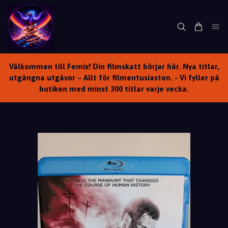
Välkommen till Femix! Din filmskatt börjar här. Nya titlar,
utgångna utgåvor – Allt för filmentusiasten. - Vi fyller på
butiken med minst 300 titlar varje vecka.