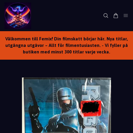
Välkommen till Femix! Din filmskatt börjar här. Nya titlar,
utgångna utgåvor – Allt för filmentusiasten. - Vi fyller på
butiken med minst 300 titlar varje vecka.