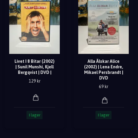
Livet I 8 Bitar (2002)
Alla Älskar Alice
| Sunil Munshi, Kjell
(2002) | Lena Endre,
Bergqvist | DVD |
Mikael Persbrandt |
DVD
129 kr
69 kr
I lager
I lager