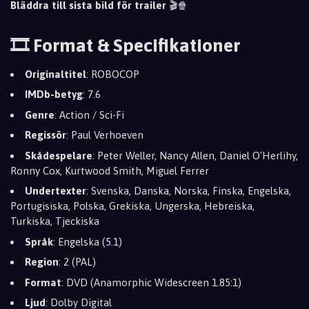
Bläddra till sista bild för trailer
🎬🍿
🎞️ Format & Specifikationer
Originaltitel
: ROBOCOP
IMDb-betyg
: 7.6
Genre
: Action / Sci-Fi
Regissör
: Paul Verhoeven
Skådespelare
: Peter Weller, Nancy Allen, Daniel O'Herlihy,
Ronny Cox, Kurtwood Smith, Miguel Ferrer
Undertexter
: Svenska, Danska, Norska, Finska, Engelska,
Portugisiska, Polska, Grekiska, Ungerska, Hebreiska,
Turkiska, Tjeckiska
Språk
: Engelska (5.1)
Region
: 2 (PAL)
Format
: DVD (Anamorphic Widescreen 1.85:1)
Ljud
: Dolby Digital