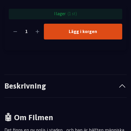
I lager
(1 st)
Lägg i korgen
Beskrivning
🤖 Om Filmen
Det finns en ny polis i staden... och han är hälften människa