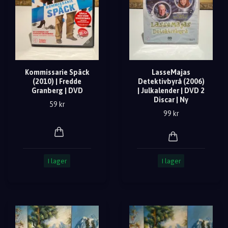
Kommissarie Späck
LasseMajas
(2010) | Fredde
Detektivbyrå (2006)
Granberg | DVD
| Julkalender | DVD 2
Discar | Ny
59 kr
99 kr
I lager
I lager