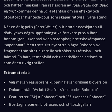
och hälften maskin! Från regissören av
Total Recall
och
Basic
Instinct
kommer denna Sci-Fi-fantasi om en effektiv och
oförstörbar hightech-polis som skapar rättvisa i varje stund!
När en ärlig polis (Peter Weller) blir brutalt nedskjuten till
döds lyckas några uppfinningsrika forskare pussla ihop
honom igen i skepnad av en ostoppbar, brottsbekämpande
”super-snut”. Men trots sitt nya yttre plågas Robocop av
fragment från sitt tidigare liv och söker nu rättvisa – och
hämnd. En hård, tempofylld och underhållande actionfilm
som är en riktig thriller.
Extramaterial:
Välj mellan regissörens klippning eller original bioversion
Dokumentär: "Av kött & stål - så skapades Robocop"
Featuretter: "Skjut Robocop" och "Så skapades Robocop"
Borttagna scener, biotrailers och stillbildsgalleri