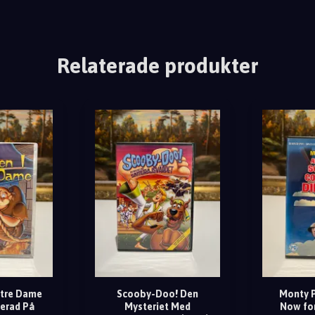
Relaterade produkter
otre Dame
Scooby-Doo! Den
Monty P
serad På
Mysteriet Med
Now fo