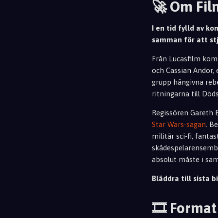
🚀 Om Fi
I en tid fylld av k
samman för att stj
Från Lucasfilm kom
och Cassian Andor, 
grupp hängivna rebe
ritningarna till Dö
Regissören Gareth E
Star Wars-sagan
. B
militär sci-fi, fant
skådespelarensem
absolut måste i sam
Bläddra till sista bi
🎞️ Format