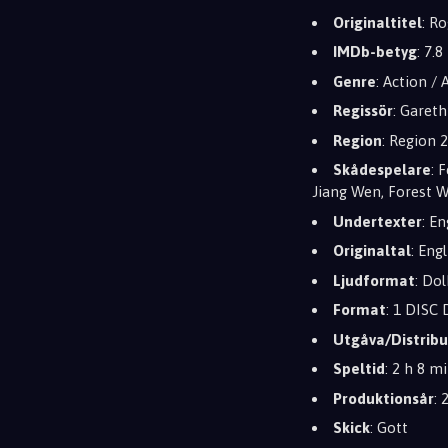
Originaltitel
: R
IMDb-betyg
: 7.8
Genre
: Action / 
Regissör
: Garet
Region
: Region 
Skådespelare
: 
Jiang Wen, Forest 
Undertexter
: E
Originaltal
: Eng
Ljudformat
: Dol
Format
: 1 DISC 
Utgåva/Distribu
Speltid
: 2 h 8 m
Produktionsår
: 
Skick
: Gott