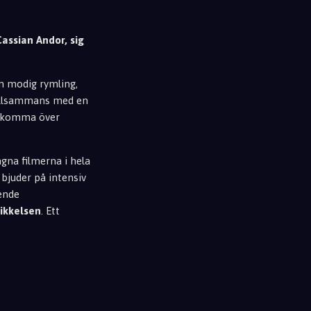
Cassian Andor, sig
en modig rymling,
 Tillsammans med en
tt komma över
gna filmerna i hela
bjuder på intensiv
ående
ikkelsen
. Ett