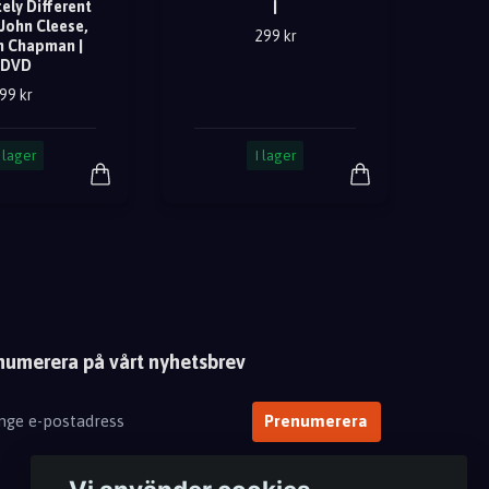
ely Different
|
 John Cleese,
299 kr
 Chapman |
DVD
99 kr
I lager
I lager
numerera på vårt nyhetsbrev
Prenumerera