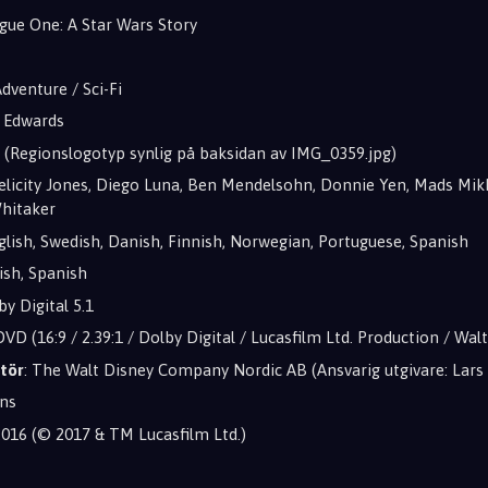
ogue One: A Star Wars Story
Adventure / Sci-Fi
h Edwards
2 (Regionslogotyp synlig på baksidan av IMG_0359.jpg)
Felicity Jones, Diego Luna, Ben Mendelsohn, Donnie Yen, Mads Mik
Whitaker
nglish, Swedish, Danish, Finnish, Norwegian, Portuguese, Spanish
lish, Spanish
by Digital 5.1
DVD (16:9 / 2.39:1 / Dolby Digital / Lucasfilm Ltd. Production / Wa
tör
: The Walt Disney Company Nordic AB (Ansvarig utgivare: Lars
ins
2016 (© 2017 & TM Lucasfilm Ltd.)