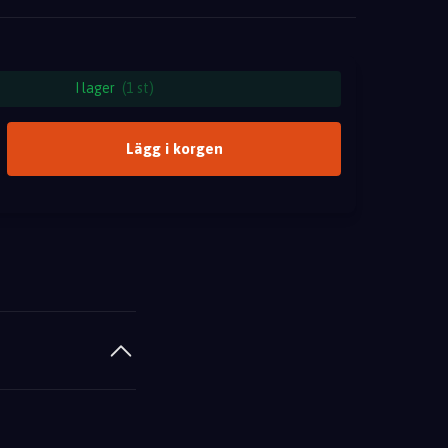
I lager
(1 st)
Lägg i korgen