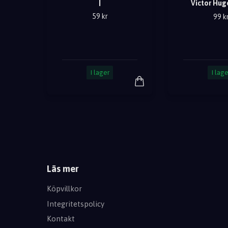
|
Victor Hug
59 kr
99 k
I lager
I lage
Läs mer
Köpvillkor
Integritetspolicy
Kontakt