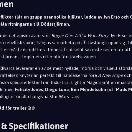
lmen
onflikter slår en grupp osannolika hjältar, ledda av Jyn Erso och 
äla ritningarna till Dödsstjärnan.
mer det episka äventyret
Rogue One: A Star Wars Story
. Jyn Erso, 
en rebellisk spion, tvingas samarbeta på ett livsfarligt uppdrag.
ller måste de infiltrera Imperiets absolut säkraste fästen för a
dsstjärnan – Imperiets ultimata förstörelsevapen.
dwards levererar en av de mest hyllade, mörka och visuellt storsla
erättelsen knyter an perfekt till händelserna före
A New Hope
och 
astiska specialeffekter från Industrial Light & Magic samt en enast
ble med
Felicity Jones
,
Diego Luna
,
Ben Mendelsohn
och
Mads M
lingen för alla hängivna Star Wars-fans!
ld för trailer
🎬🍿
 & Specifikationer