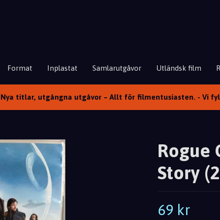
Format
Inplastat
Samlarutgåvor
Utländsk film
Nya titlar, utgångna utgåvor – Allt för filmentusiasten. - Vi fy
Rogue O
Story (
69 kr