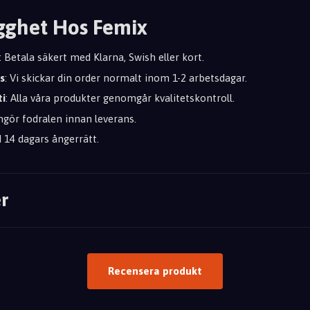
gghet Hos Femix
: Betala säkert med Klarna, Swish eller kort.
s
: Vi skickar din order normalt inom 1-2 arbetsdagar.
ti
: Alla våra produkter genomgår kvalitetskontroll.
engör fodralen innan leverans.
id 14 dagars ångerrätt.
r
Recensera produkt