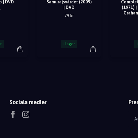
o | DVD
Samurajsvärdet (2009)
Complet
| DVD
(1971) |
r
Graham
79 kr
r
I lager
Sociala medier
Pre