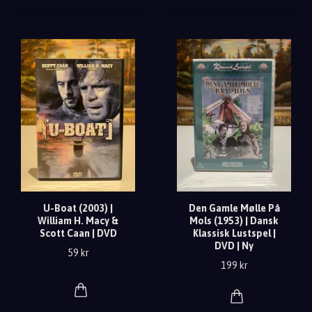
U-Boat (2003) |
Den Gamle Mølle På
William H. Macy &
Mols (1953) | Dansk
Scott Caan | DVD
Klassisk Lustspel |
DVD | Ny
59 kr
199 kr