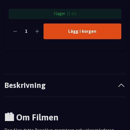
I lager
(1 st)
Lägg i korgen
Beskrivning
🏙️ Om Filmen