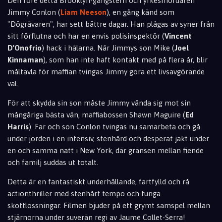
Den före detta Brooklyn-gangstern och yrkesmördaren
Jimmy Conlon (
Liam Neeson
), en gång känd som
"Dögrävaren", har sett bättre dagar. Han plågas av syner från
sitt förflutna och har en envis polisinspektör (
Vincent
D'Onofrio
) hack i hälarna. När Jimmys son Mike (
Joel
Kinnaman
), som han inte haft kontakt med på flera år, blir
måltavla för maffian tvingas Jimmy göra ett livsavgörande
val.
För att skydda sin son måste Jimmy vända sig mot sin
mångåriga bästa vän, maffiabossen Shawn Maguire (
Ed
Harris
). Far och son Conlon tvingas nu samarbeta och gå
under jorden i en intensiv, stenhård och desperat jakt under
en och samma natt i New York, där gränsen mellan fiende
och familj suddas ut totalt.
Detta är en fantastiskt underhållande, fartfylld och rå
actionthriller med stenhårt tempo och tunga
skottlossningar. Filmen bjuder på ett grymt samspel mellan
stjärnorna under suverän regi av Jaume Collet-Serra!