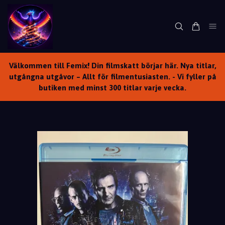
Välkommen till Femix! Din filmskatt börjar här. Nya titlar,
utgångna utgåvor – Allt för filmentusiasten. - Vi fyller på
butiken med minst 300 titlar varje vecka.