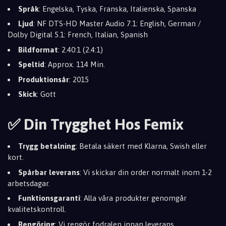
Språk
: Engelska, Tyska, Franska, Italienska, Spanska
Ljud
: NF DTS-HD Master Audio 7.1: English, German /
Dolby Digital 5.1: French, Italian, Spanish
Bildformat
: 2.40:1 (2.4:1)
Speltid
: Approx. 114 Min.
Produktionsår
: 2015
Skick
: Gott
✅ Din Trygghet Hos Femix
Trygg betalning
: Betala säkert med Klarna, Swish eller
kort.
Spårbar leverans
: Vi skickar din order normalt inom 1-2
arbetsdagar.
Funktionsgaranti
: Alla våra produkter genomgår
kvalitetskontroll.
Rengöring
: Vi rengör fodralen innan leverans.