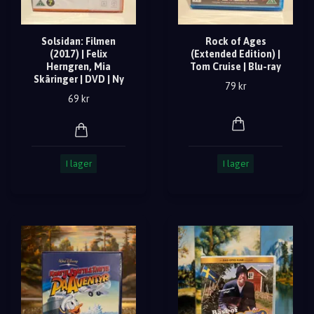
Solsidan: Filmen
Rock of Ages
(2017) | Felix
(Extended Edition) |
Herngren, Mia
Tom Cruise | Blu-ray
Skäringer | DVD | Ny
79 kr
69 kr
I lager
I lager