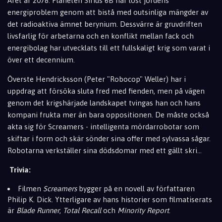
Året är 2078. Planeten Sirius 6B har löst jordens
energiproblem genom att bistå med outsinliga mängder av
det radioaktiva ämnet berynium. Dessvärre är gruvdriften
livsfarlig för arbetarna och en konflikt mellan fack och
energibolag har utvecklats till ett fullskaligt krig som varat i
över ett decennium.
Överste Hendricksson (Peter "Robocop" Weller) har i
uppdrag att försöka sluta fred med fienden, men på vägen
genom det krigshärjade landskapet tvingas han och hans
kompani frukta mer än bara oppositionen. De måste också
akta sig för Screamers - intelligenta mördarrobotar som
skiftar i form och skär sönder sina offer med sylvassa sågar.
Robotarna verkställer sina dödsdomar med ett gällt skri...
Trivia:
Filmen
Screamers
bygger på en novell av författaren
Philip K. Dick. Ytterligare av hans historier som filmatiserats
är
B
lade Runner
,
Total Recall
och
Minority Report
.