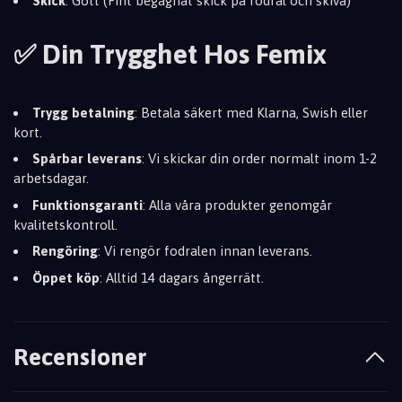
Skick
: Gott (Fint begagnat skick på fodral och skiva)
✅ Din Trygghet Hos Femix
Trygg betalning
: Betala säkert med Klarna, Swish eller
kort.
Spårbar leverans
: Vi skickar din order normalt inom 1-2
arbetsdagar.
Funktionsgaranti
: Alla våra produkter genomgår
kvalitetskontroll.
Rengöring
: Vi rengör fodralen innan leverans.
Öppet köp
: Alltid 14 dagars ångerrätt.
Recensioner