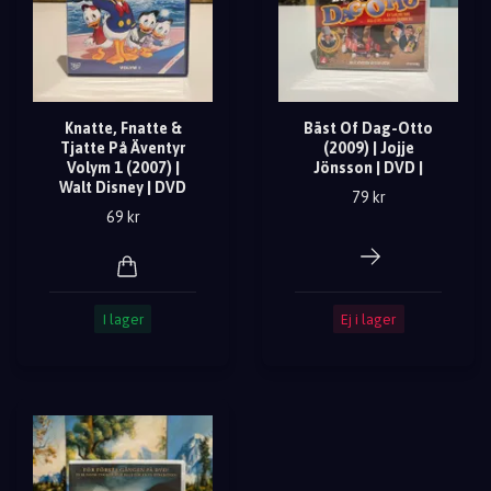
Knatte, Fnatte &
Bäst Of Dag-Otto
Tjatte På Äventyr
(2009) | Jojje
Volym 1 (2007) |
Jönsson | DVD |
Walt Disney | DVD
79 kr
69 kr
I lager
Ej i lager