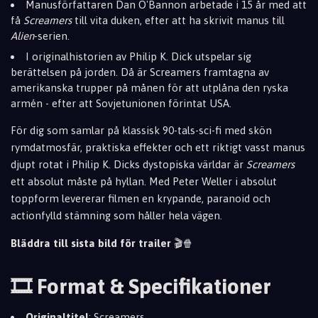
Manusförfattaren Dan O'Bannon arbetade i 15 år med att
få
Screamers
till vita duken, efter att ha skrivit manus till
Alien
-serien.
I originalhistorien av Philip K. Dick utspelar sig
berättelsen på jorden. Då är Screamers framtagna av
amerikanska trupper på månen för att utplåna den ryska
armén - efter att Sovjetunionen förintat USA.
För dig som samlar på klassisk 90-tals-sci-fi med skön
rymdatmosfär, praktiska effekter och ett riktigt vasst manus
djupt rotat i Philip K. Dicks dystopiska världar är
Screamers
ett absolut måste på hyllan. Med Peter Weller i absolut
toppform levererar filmen en krypande, paranoid och
actionfylld stämning som håller hela vägen.
Bläddra till sista bild för trailer
🎬🍿
🎞️ Format & Specifikationer
Originaltitel
: Screamers