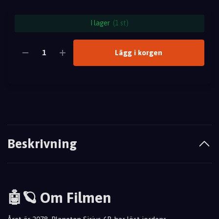
I lager
(1 st)
Lägg i korgen
Beskrivning
🤖🪐 Om Filmen