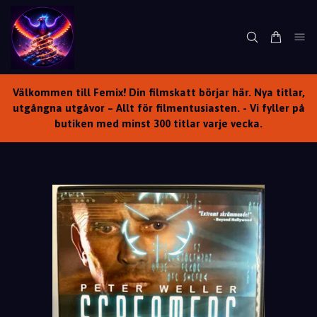
Välkommen till Femix! Din filmskatt börjar här. Nya titlar,
utgångna utgåvor – Allt för filmentusiasten. - Vi fyller på
butiken med minst 300 titlar varje vecka.