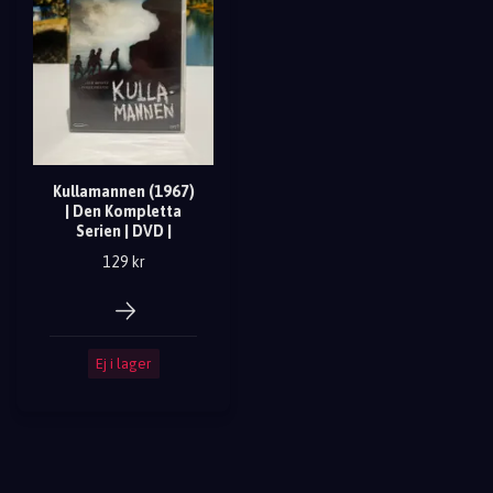
Kullamannen (1967)
| Den Kompletta
Serien | DVD |
129 kr
Ej i lager