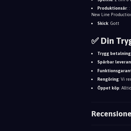
Produktionsår
:
New Line Production
Skick
: Gott
✅ Din Try
Trygg betalning
Spårbar leveran
Funktionsgaran
Rengöring
: Vi r
Öppet köp
: Allt
Recensione