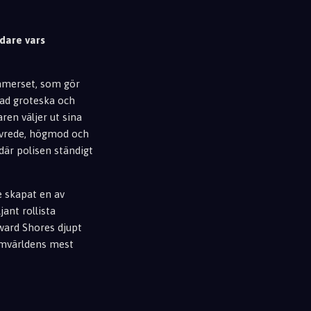
rdare vars
ommerset, som gör
rad groteska och
en väljer ut sina
d, vrede, högmod och
 där polisen ständigt
 skapat en av
jant rollista
ward Shores djupt
ilmvärldens mest