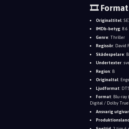
🎞️ Format
Originaltitel
: S
IMDb-betyg
: 8.6
Genre
: Thriller
Regissör
: David 
Skådespelare
: 
Undertexter
: s
Region
: B
Originaltal
: Eng
Ljudformat
: DT
Format
: Blu-ray
Digital / Dolby Tr
Ansvarig utgiva
Produktionslan
Speltid
: 2 tim 6