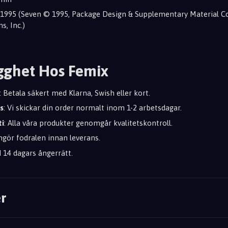
 : 1995 (Seven © 1995, Package Design & Supplementary Material 
s, Inc.)
gghet Hos Femix
: Betala säkert med Klarna, Swish eller kort.
s
: Vi skickar din order normalt inom 1-2 arbetsdagar.
ti
: Alla våra produkter genomgår kvalitetskontroll.
engör fodralen innan leverans.
id 14 dagars ångerrätt.
r