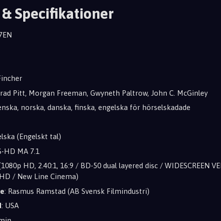
 & Specifikationer
E7EN
Fincher
Brad Pitt, Morgan Freeman, Gwyneth Paltrow, John C. McGinley
venska, norska, danska, finska, engelska för hörselskadade
elska (Engelskt tal)
S-HD MA 7.1
 (1080p HD, 2.40:1, 16:9 / BD-50 dual layered disc / WIDESCREEN V
ueHD / New Line Cinema)
re
: Rasmus Ramstad (AB Svensk Filmindustri)
d
: USA
 min