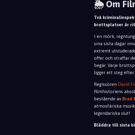
🌦️ Om Fi
Två kriminalinspekt
brottsplatser är ri
I en mörk, regntung
sina sista dagar in
extremt utstuderade
offer och straffar d
begär. Varje brottsp
ligger ett steg efter.
Regissören
David F
filmhistoriens absol
bestående av
Brad 
atmosfäriska musik,
legendariska slut!
Bläddra till sista bi