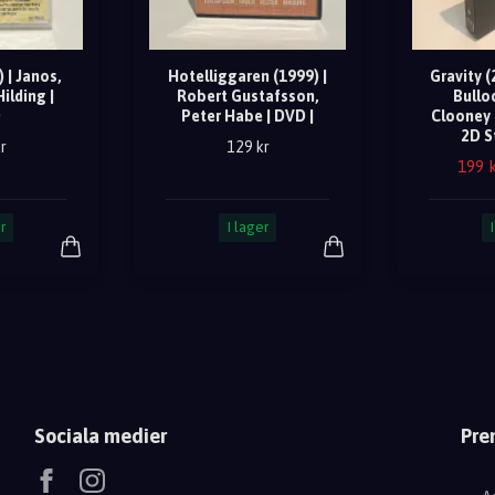
 | Janos,
Hotelliggaren (1999) |
Gravity (
ilding |
Robert Gustafsson,
Bullo
D
Peter Habe | DVD |
Clooney 
2D S
r
129 kr
199 
r
I lager
Sociala medier
Pre