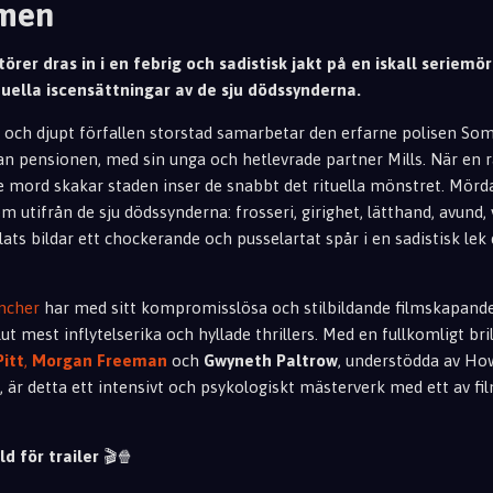
lmen
örer dras in i en febrig och sadistisk jakt på en iskall seriemö
tuella iscensättningar av de sju dödssynderna.
 och djupt förfallen storstad samarbetar den erfarne polisen S
nan pensionen, med sin unga och hetlevrade partner Mills. När en 
 mord skakar staden inser de snabbt det rituella mönstret. Mördar
em utifrån de sju dödssynderna: frosseri, girighet, lätthand, avun
lats bildar ett chockerande och pusselartat spår i en sadistisk lek
incher
har med sitt kompromisslösa och stilbildande filmskapande
ut mest inflytelserika och hyllade thrillers. Med en fullkomligt bril
Pitt
,
Morgan Freeman
och
Gwyneth Paltrow
, understödda av Ho
 är detta ett intensivt och psykologiskt mästerverk med ett av f
ld för trailer
🎬🍿