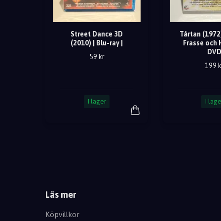
Street Dance 3D
Tårtan (1972)
(2010) | Blu-ray |
Frasse och H
DV
59 kr
199 k
I lager
I lage
Läs mer
Köpvillkor