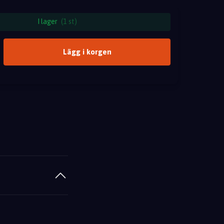
I lager
(1 st)
Lägg i korgen