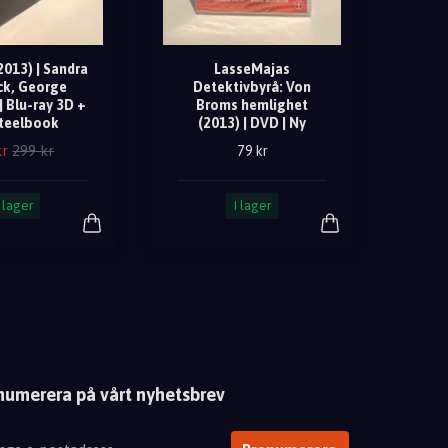
2013) | Sandra
LasseMajas
ck, George
Detektivbyrå: Von
| Blu-ray 3D +
Broms hemlighet
teelbook
(2013) | DVD | Ny
kr
299 kr
79 kr
I lager
I lager
numerera på vårt nyhetsbrev