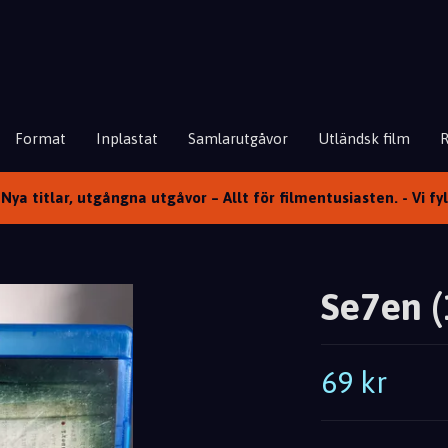
Format
Inplastat
Samlarutgåvor
Utländsk film
Nya titlar, utgångna utgåvor – Allt för filmentusiasten. - Vi fy
Se7en (1
69 kr