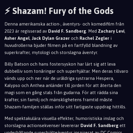
⚡ Shazam! Fury of the Gods
Denna amerikanska action-, äventyrs- och komedifilm från
2023 är regisserad av
David F. Sandberg
. Med
Zachary Levi
,
Asher Angel
,
Jack Dylan Grazer
och
Rachel Zegler
i
huvudrollerna bjuder filmen på en fartfylld blandning av
superkrafter, mytologi och storslagna äventyr.
Billy Batson och hans fostersyskon har lärt sig att leva
dubbelliv som tonåringar och superhjältar. Men deras tillvaro
vänds upp och ner när de uråldriga systrarna Hespera,
Kalypso och Anthea anländer till jorden för att återta den
magi som en gång stals från gudarna. För att rädda sina
krafter, sin familj och mänsklighetens framtid måste
Shazam-familjen ställas inför sitt farligaste uppdrag hittills.
Med spektakulära visuella effekter, humoristiska inslag och
storslagna actionsekvenser levererar
David F. Sandberg
ett
underhållande superhjälteäventyr inspirerat av DC Comics.