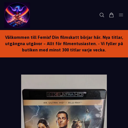
Välkommen till Femix! Din filmskatt börjar här. Nya titlar,
utgångna utgåvor – Allt för filmentusiasten. - Vi fyller på
butiken med minst 300 titlar varje vecka.