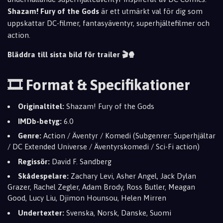
Shazam! Fury of the Gods
är ett utmärkt val för dig som
uppskattar DC-filmer, fantasyäventyr, superhjältefilmer och
action.
Bläddra till sista bild för trailer 🎬🍿
🎞️ Format & Specifikationer
Originaltitel:
Shazam! Fury of the Gods
IMDb-betyg:
6.0
Genre:
Action / Äventyr / Komedi (Subgenrer: Superhjältar
/ DC Extended Universe / Äventyrskomedi / Sci-Fi action)
Regissör:
David F. Sandberg
Skådespelare:
Zachary Levi, Asher Angel, Jack Dylan
Grazer, Rachel Zegler, Adam Brody, Ross Butler, Meagan
Good, Lucy Liu, Djimon Hounsou, Helen Mirren
Undertexter:
Svenska, Norsk, Danske, Suomi