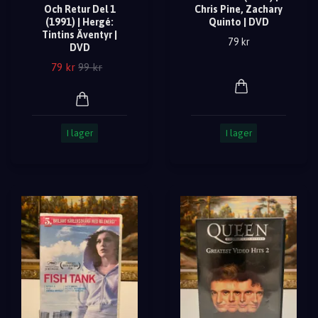
Och Retur Del 1
Chris Pine, Zachary
(1991) | Hergé:
Quinto | DVD
Tintins Äventyr |
79 kr
DVD
79 kr
99 kr
I lager
I lager