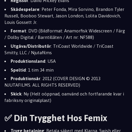
Regissör
: David Mickey Evans
Skådespelare
: Peter Fonda, Mira Sorvino, Brandon Tyler
Russell, Booboo Stewart, Jason London, Lolita Davidovich,
Louis Gossett Jr.
Format
: DVD (Bildformat: Anamorfisk Widescreen / Färg
/ Dolby Digital / Barntillåten / Art nr: NF588)
Utgåva/Distributör
: TriCoast Worldwide / TriCoast
Smitty, LLC / Njutafilms
Produktionsland
: USA
Speltid
: 1 tim 34 min
Produktionsår
: 2012 (COVER DESIGN © 2013
NJUTAFILMS. ALL RIGHTS RESERVED)
Skick
: Ny (Helt oöppnad, oanvänd och fortfarande kvar i
fabriksny originalplast)
✅ Din Trygghet Hos Femix
Trygg betalning
: Betala säkert med Klarna, Swish eller