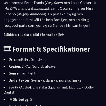
veteranerna Peter Fonda (
Easy Rider
) och Louis Gossett Jr.
(
An Officer and a Gentleman
), samt Oscarsvinnaren Mira
Sorvino (
Mighty Aphrodite
). En perfekt, mysig och
engagerande filmkväll för hela familjen, och en riktig
feelgood-pärla som gör sig strålande i filmsamlingen!
Bläddra till sista bild för trailer
🎬🍿
🎞️ Format & Specifikationer
Originaltitel
: Smitty
Region
: 2 PAL Nordisk utgåva
Genre
: Familjefilm
Undertexter
: Svenska, danska, norska, finska
Språk (Audio)
: Engelska (Ljudformat: Ljud 5.1 / Dolby
Digital)
IMDb-betyg
: 5.4