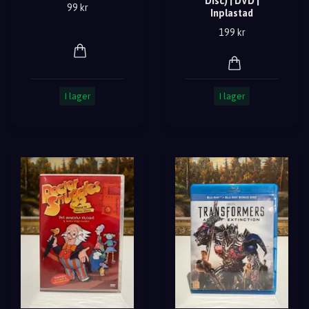
Disc) | DVD |
99 kr
Inplastad
199 kr
I lager
I lager