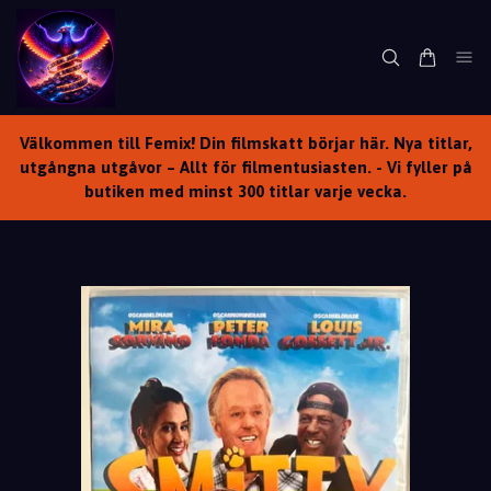
Välkommen till Femix! Din filmskatt börjar här. Nya titlar,
utgångna utgåvor – Allt för filmentusiasten. - Vi fyller på
butiken med minst 300 titlar varje vecka.