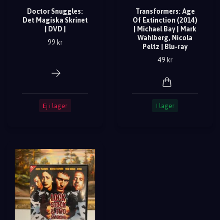
Doctor Snuggles:
Transformers: Age
Det Magiska Skrinet
Of Extinction (2014)
| DVD |
| Michael Bay | Mark
Wahlberg, Nicola
99 kr
Peltz | Blu-ray
49 kr
Ej i lager
I lager