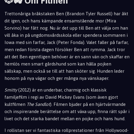
🐶🚜 Om Filmen
Trettonåriga bråkstaken Ben (Brandon Tyler Russell) har åkt
dit igen, och hans kämpande ensamstående mor (Mira
Sorvino) har fått nog. Nu är det upp till Ben att välja om han
vill åka in på ungdomsvårdsskola eller spendera sommaren i
Iowa med sin farfar, Jack (Peter Fonda). Valet faller på farfar,
men redan första dagen försöker Ben att rymma. Jack tror
att det Ben egentligen behöver är en sann vän och skaffar en
hemlös men smart gårdshund som kan hålla pojken
sällskap, men också se till att han sköter sig. Hunden leder
honom på nya vägar och ger många nya vänskaper.
Smitty
(2012) är en underbar, charmig och klassisk
familjefilm i regi av David Mickey Evans (som även gjort
kultfilmen
The Sandlot
). Filmen bjuder på en hjärtvärmande
och inspirerande berättelse om att växa upp, finna rätt spår i
livet och det starka bandet mellan en pojke och hans hund.
I rollistan ser vi fantastiska rollprestationer från Hollywood-