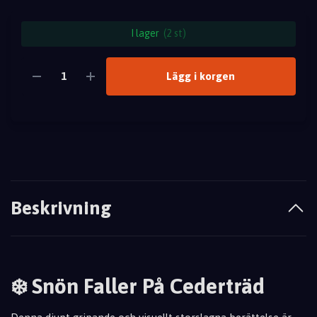
I lager
(2 st)
Lägg i korgen
Beskrivning
❄️ Snön Faller På Cederträd