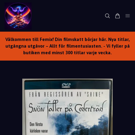
Välkommen till Femix! Din filmskatt börjar här. Nya titlar,
utgångna utgåvor – Allt för filmentusiasten. - Vi fyller på
butiken med minst 300 titlar varje vecka.