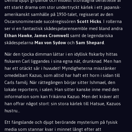
Denna djupt gripande och visuellt storslagna berättelse är
ett starkt drama om stor undertryckt kärlek i ett japansk-
amerikanskt samhälle på 1950-talet, regisserat av den
Oscarsnominerade succéregissören
Scott Hicks
. I rollerna
ser vi en fantastisk skådespelarensemble med bland andra
Ethan Hawke
,
James Cromwell
samt de legendariska
skådespelarna
Max von Sydow
och
Sam Shepard
.
När den tjocka dimman lättar i en idyllisk fiskarby hittas
fiskaren Carl liggandes i sina egna nät, drunknad. Men han
har ett otäckt sår i huvudet! Myndigheterna misstänker
omedelbart Kazuo, som alltid har haft ett horn i sidan till
Carls familj. När rättegången börjar sitter Ishmael, den
lokale reportern, i salen. Han sitter kanske inne med den
information som kan frikänna Kazuo. Men det kräver att
han offrar något stort: sin stora kärlek till Hatsue, Kazuos
hustru...
Ett fängslande och djupt berörande mysterium på fysisk
media som stannar kvar i minnet långt efter att