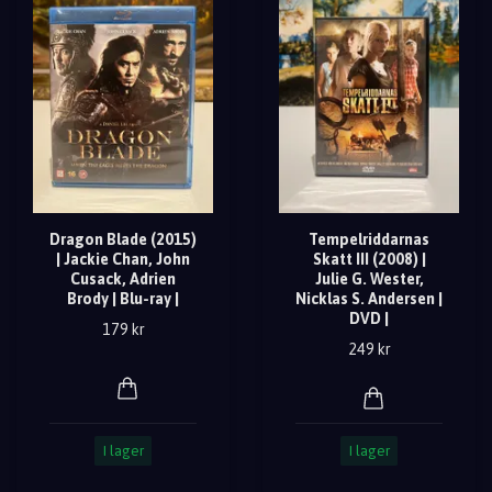
Dragon Blade (2015)
Tempelriddarnas
| Jackie Chan, John
Skatt III (2008) |
Cusack, Adrien
Julie G. Wester,
Brody | Blu-ray |
Nicklas S. Andersen |
DVD |
179 kr
249 kr
I lager
I lager