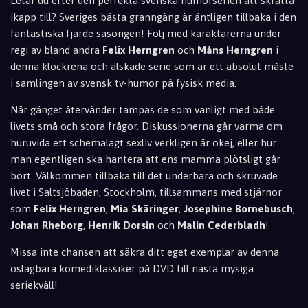
Letar du efter den perfekta svenska humorserien att skratta
ikapp till? Sveriges bästa granngäng är äntligen tillbaka i den
fantastiska fjärde säsongen! Följ med karaktärerna under
regi av bland andra
Felix Herngren
och
Måns Herngren
i
denna klockrena och älskade serie som är ett absolut måste
i samlingen av svensk tv-humor på fysisk media.
När gänget återvänder tampas de som vanligt med både
livets små och stora frågor. Diskussionerna går varma om
huruvida ett schemalagt sexliv verkligen är okej, eller hur
man egentligen ska hantera att ens mamma plötsligt går
bort. Välkommen tillbaka till det underbara och skruvade
livet i Saltsjöbaden, Stockholm, tillsammans med stjärnor
som
Felix Herngren
,
Mia Skäringer
,
Josephine Bornebusch
,
Johan Rheborg
,
Henrik Dorsin
och
Malin Cederbladh
!
Missa inte chansen att säkra ditt eget exemplar av denna
oslagbara komediklassiker på DVD till nästa mysiga
seriekväll!