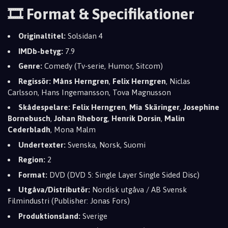
🎞️ Format & Specifikationer
Originaltitel:
Solsidan 4
IMDb-betyg:
7.9
Genre:
Comedy (Tv-serie, Humor, Sitcom)
Regissör:
Måns Herngren
,
Felix Herngren
, Niclas
Carlsson, Hans Ingemansson, Tova Magnusson
Skådespelare:
Felix Herngren
,
Mia Skäringer
,
Josephine
Bornebusch
,
Johan Rheborg
,
Henrik Dorsin
,
Malin
Cederbladh
, Mona Malm
Undertexter:
Svenska, Norsk, Suomi
Region:
2
Format:
DVD (DVD 5: Single Layer Single Sided Disc)
Utgåva/Distributör:
Nordisk utgåva / AB Svensk
Filmindustri (Publisher: Jonas Fors)
Produktionsland:
Sverige