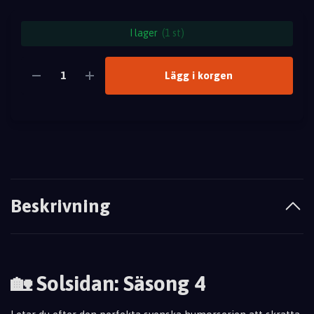
I lager
(1 st)
Lägg i korgen
Beskrivning
🏡 Solsidan: Säsong 4