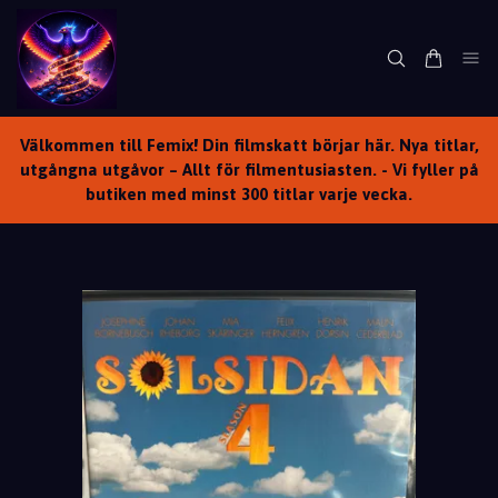
Välkommen till Femix! Din filmskatt börjar här. Nya titlar,
utgångna utgåvor – Allt för filmentusiasten. - Vi fyller på
butiken med minst 300 titlar varje vecka.