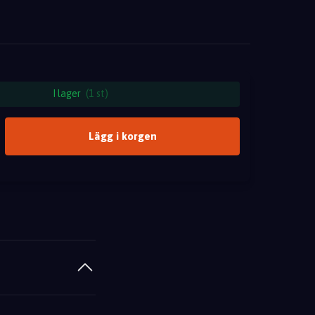
I lager
(1 st)
Lägg i korgen