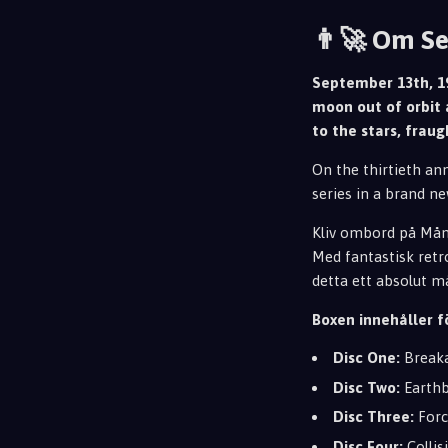
👨‍🚀 Om Se
September 13th, 1
moon out of orbit 
to the stars, fraug
On the thirtieth ann
series in a brand n
Kliv ombord på Månb
Med fantastisk retr
detta ett absolut må
Boxen innehåller f
Disc One:
Breaka
Disc Two:
Earthb
Disc Three:
Forc
Disc Four:
Collis