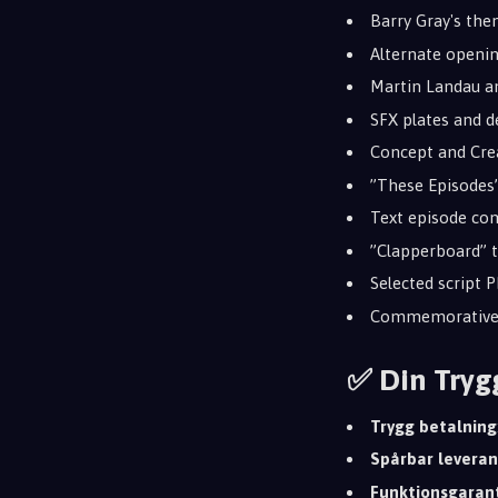
Barry Gray's th
Alternate openin
Martin Landau a
SFX plates and d
Concept and Crea
”These Episodes”
Text episode co
”Clapperboard” 
Selected script 
Commemorative 
✅ Din Tryg
Trygg betalning
Spårbar leveran
Funktionsgaran