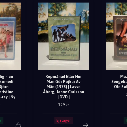
dig – en
Repmånad Eller Hur
Maz
okomedi
Man Gör Pojkar Av
Sengeka
Björn
Män (1978) | Lasse
Ole Søl
hristine
Åberg, Janne Carlsson
-ray | Ny
| DVD |
r
129 kr
r
Ej i lager