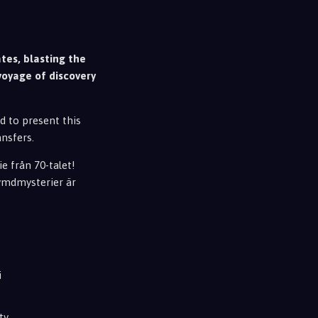
es, blasting the
voyage of discovery
ud to present this
nsfers.
e från 70-talet!
rymdmysterier är
i
ty