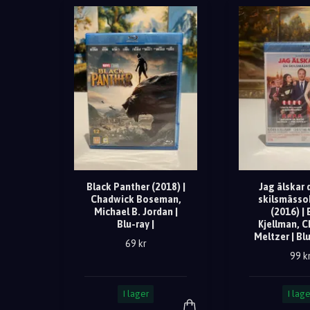
Black Panther (2018) |
Jag älskar 
Chadwick Boseman,
skilsmäss
Michael B. Jordan |
(2016) | 
Blu-ray |
Kjellman, C
Meltzer | Blu
69 kr
99 k
I lager
I lage