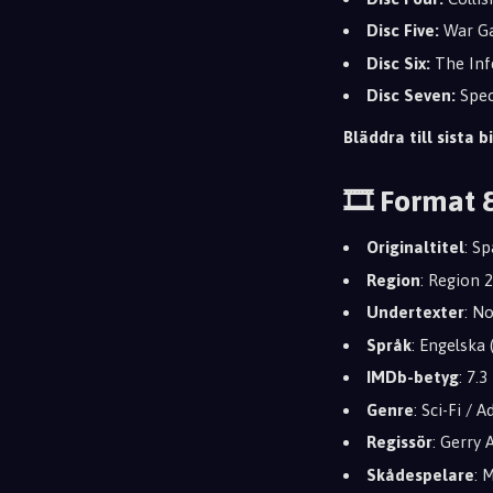
Disc Five:
War Ga
Disc Six:
The Inf
Disc Seven:
Spec
Bläddra till sista bi
🎞️ Format 
Originaltitel
: S
Region
: Region 
Undertexter
: N
Språk
: Engelska 
IMDb-betyg
: 7.3
Genre
: Sci-Fi / 
Regissör
: Gerry
Skådespelare
: 