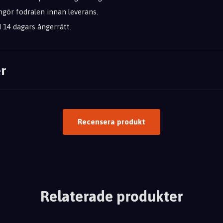
engör fodralen innan leverans.
id 14 dagars ångerrätt.
r
Recensera produkt
Relaterade produkter