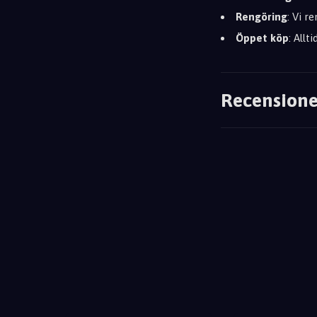
Rengöring
: Vi r
Öppet köp
: Allt
Recensione