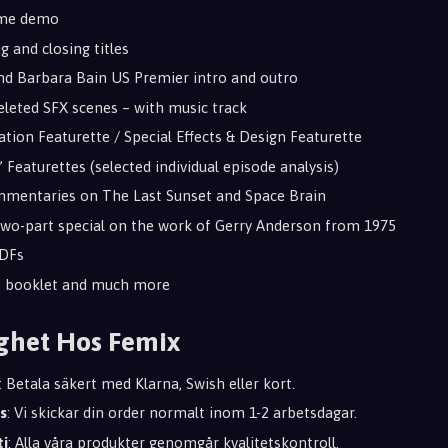
eme demo
g and closing titles
nd Barbara Bain US Premier intro and outro
eleted SFX scenes – with music track
tion Featurette / Special Effects & Design Featurette
 Featurettes (selected individual episode analysis)
mmentaries on The Last Sunset and Space Brain
two-part special on the work of Gerry Anderson from 1975
PDFs
booklet and much more
ghet Hos Femix
: Betala säkert med Klarna, Swish eller kort.
s
: Vi skickar din order normalt inom 1-2 arbetsdagar.
ti
: Alla våra produkter genomgår kvalitetskontroll.