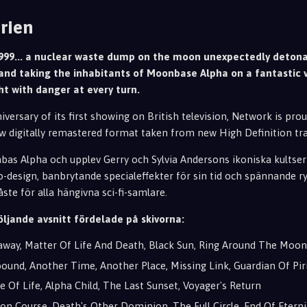
rien
999... a nuclear waste dump on the moon unexpectedly detonat
and taking the inhabitants of Moonbase Alpha on a fantastic 
ht with danger at every turn.
iversary of its first showing on British television, Network is pro
ew digitally remastered format taken from new High Definition tra
as Alpha och upplev Gerry och Sylvia Andersons ikoniska kultseri
o-design, banbrytande specialeffekter för sin tid och spännande 
ste för alla hängivna sci-fi-samlare.
öljande avsnitt fördelade på skivorna:
way, Matter Of Life And Death, Black Sun, Ring Around The Moon
ound, Another Time, Another Place, Missing Link, Guardian Of Pir
e Of Life, Alpha Child, The Last Sunset, Voyager's Return
ion Course, Death's Other Dominion, The Full Circle, End Of Eterni