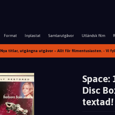
Format
Inplastat
Samlarutgåvor
Utländsk film
Nya titlar, utgångna utgåvor – Allt för filmentusiasten. - Vi fy
Space: 
Disc Box
textad!