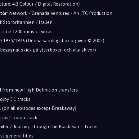
cture: 4:3 Colour / Digital Restoration)
tör
: Network / Granada Ventures / An ITC Production
d
: Storbritannien / Italien
g time 1200 mins + extras
 © 1975/1976 (Denna samlingsbox utgiven © 2005)
t begagnat skick på ytterboxen och alla skivor)
ed from new High Definition transfers
lby 5:1 tracks
s (on all episodes except Breakaway)
adcast' mono track
ailer / Journey Through the Black Sun – Trailer
ss generic titles