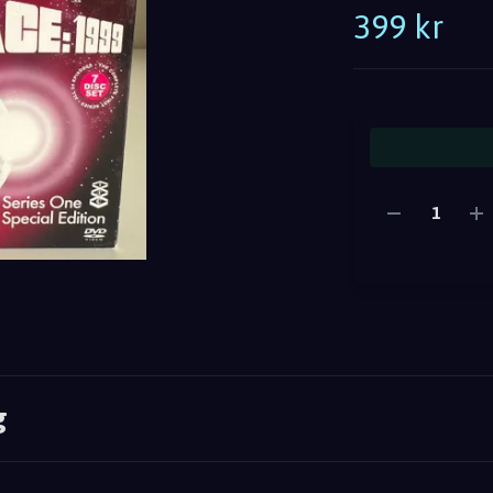
399 kr
g