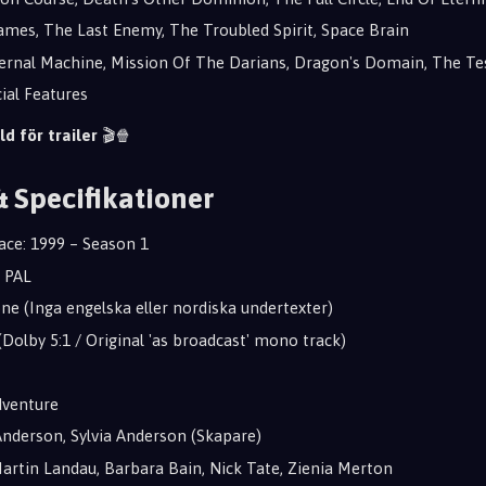
mes, The Last Enemy, The Troubled Spirit, Space Brain
ernal Machine, Mission Of The Darians, Dragon's Domain, The T
ial Features
ld för trailer
🎬🍿
& Specifikationer
pace: 1999 – Season 1
2 PAL
one (Inga engelska eller nordiska undertexter)
(Dolby 5:1 / Original 'as broadcast' mono track)
Adventure
 Anderson, Sylvia Anderson (Skapare)
Martin Landau, Barbara Bain, Nick Tate, Zienia Merton