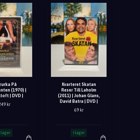
urka På
Kvarteret Skatan
nten (1970) |
Reser Till Laholm
toft | DVD |
(2011) | Johan Glans,
David Batra | DVD |
249 kr
69 kr
I lager
I lager