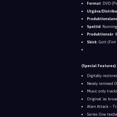
Format
: DVD (Pi
Utgåva/Distribu
Produktionslan
Speltid
: Runnin
Produktionsår
:
Skick
: Gott (Fin
(Special Features)
:
Digitally restor
Newly remixed Do
Music only track
Original 'as bro
Alien Attack – Tr
Series One textle