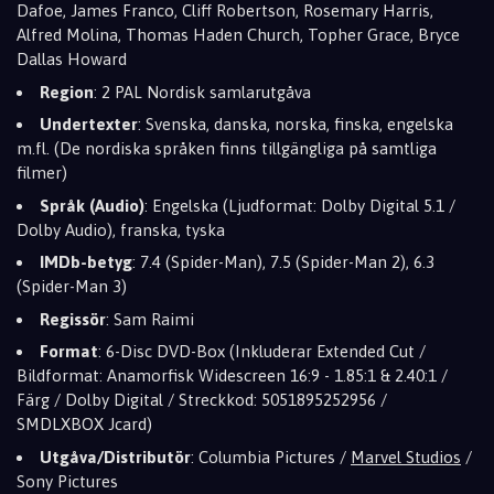
Dafoe, James Franco, Cliff Robertson, Rosemary Harris,
Alfred Molina, Thomas Haden Church, Topher Grace, Bryce
Dallas Howard
Region
: 2 PAL Nordisk samlarutgåva
Undertexter
: Svenska, danska, norska, finska, engelska
m.fl. (De nordiska språken finns tillgängliga på samtliga
filmer)
Språk (Audio)
: Engelska (Ljudformat: Dolby Digital 5.1 /
Dolby Audio), franska, tyska
IMDb-betyg
: 7.4 (Spider-Man), 7.5 (Spider-Man 2), 6.3
(Spider-Man 3)
Regissör
: Sam Raimi
Format
: 6-Disc DVD-Box (Inkluderar Extended Cut /
Bildformat: Anamorfisk Widescreen 16:9 - 1.85:1 & 2.40:1 /
Färg / Dolby Digital / Streckkod: 5051895252956 /
SMDLXBOX Jcard)
Utgåva/Distributör
: Columbia Pictures /
Marvel Studios
/
Sony Pictures