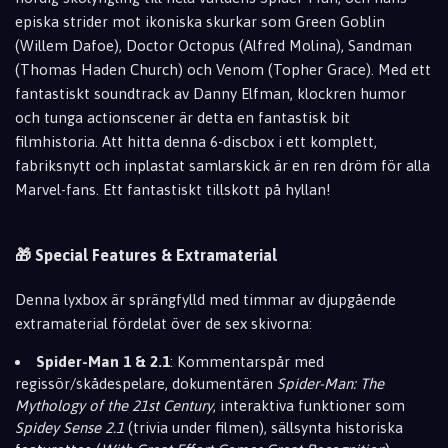
episka strider mot ikoniska skurkar som Green Goblin
(Willem Dafoe), Doctor Octopus (Alfred Molina), Sandman
(Thomas Haden Church) och Venom (Topher Grace). Med ett
fantastiskt soundtrack av Danny Elfman, klockren humor
och tunga actionscener är detta en fantastisk bit
filmhistoria. Att hitta denna 6-discbox i ett komplett,
fabriksnytt och inplastat samlarskick är en ren dröm för alla
Marvel-fans. Ett fantastiskt tillskott på hyllan!
🎁 Special Features & Extramaterial
Denna lyxbox är sprängfylld med timmar av djupgående
extramaterial fördelat över de sex skivorna:
Spider-Man 1 & 2.1
: Kommentarspår med
regissör/skådespelare, dokumentären
Spider-Man: The
Mythology of the 21st Century
, interaktiva funktioner som
Spidey Sense 2.1
(trivia under filmen), sällsynta historiska