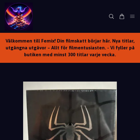
Välkommen till Femix! Din filmskatt börjar här. Nya titlar,
utgångna utgåvor – Allt för filmentusiasten. - Vi fyller på
butiken med minst 300 titlar varje vecka.