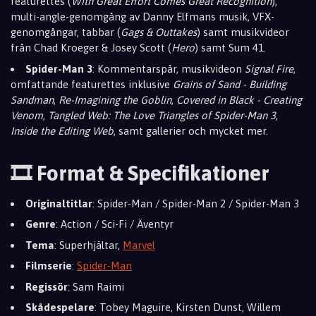
featurettes (
With Great Effort Comes Great Recognition
),
multi-angle-genomgång av Danny Elfmans musik, VFX-
genomgångar, tabbar (
Gags & Outtakes
) samt musikvideor
från Chad Kroeger & Josey Scott (
Hero
) samt Sum 41.
Spider-Man 3
: Kommentarspår, musikvideon
Signal Fire
,
omfattande featurettes inklusive
Grains of Sand - Building
Sandman
,
Re-Imagining the Goblin
,
Covered in Black - Creating
Venom
,
Tangled Web: The Love Triangles of Spider-Man 3
,
Inside the Editing Web
, samt gallerier och mycket mer.
🎞️ Format & Specifikationer
Originaltitlar
: Spider-Man / Spider-Man 2 / Spider-Man 3
Genre
: Action / Sci-Fi / Äventyr
Tema
: Superhjältar,
Marvel
Filmserie
:
Spider-Man
Regissör
: Sam Raimi
Skådespelare
: Tobey Maguire, Kirsten Dunst, Willem