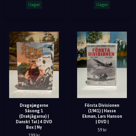
I lager
I lager
Dragejægerne
Första Divisionen
Säsong 1
(1941) | Hasse
(Drakjägarna) |
Ekman, Lars Hanson
Danskt Tal | 4 DVD
| DVD |
Box | Ny
59 kr
199 kr