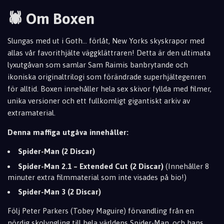
🕷️ Om Boxen
Slungas med ut i Goth... förlåt, New Yorks skyskrapor med
allas vår favorithjälte väggklättraren! Detta är den ultimata
lyxutgåvan som samlar Sam Raimis banbrytande och
ikoniska originaltrilogi som förändrade superhjältegenren
för alltid. Boxen innehåller hela sex skivor fyllda med filmer,
unika versioner och ett fullkomligt gigantiskt arkiv av
extramaterial.
Denna maffiga utgåva innehåller:
Spider-Man (2 Discar)
Spider-Man 2.1 – Extended Cut (2 Discar)
(Innehåller 8
minuter extra filmmaterial som inte visades på bio!)
Spider-Man 3 (2 Discar)
Följ Peter Parkers (Tobey Maguire) förvandling från en
nördig skolyngling till hela världens Spider-Man, och hans