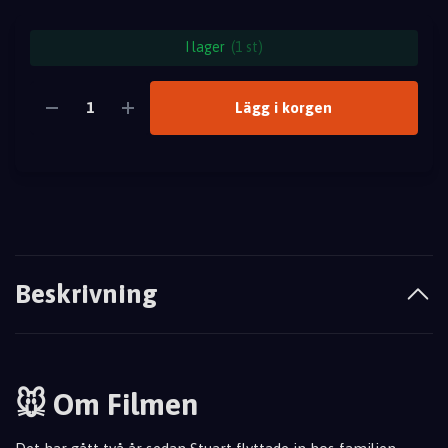
I lager
(1 st)
Lägg i korgen
Beskrivning
🐭 Om Filmen