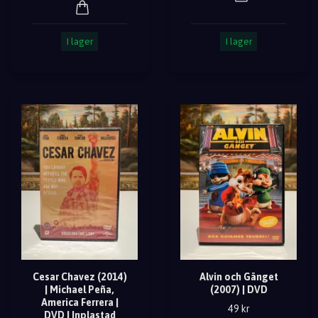
I lager
I lager
Cesar Chavez (2014)
Alvin och Gänget
| Michael Peña,
(2007) | DVD
America Ferrera |
49 kr
DVD | Inplastad