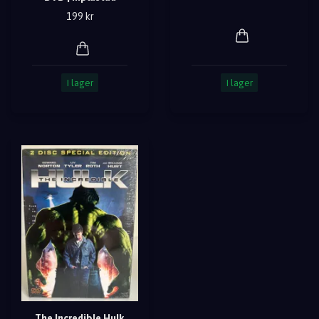
199 kr
I lager
I lager
The Incredible Hulk