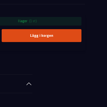
I lager
(1 st)
Lägg i korgen