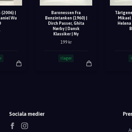
(2006) |
Baronessen Fra
Tårtgene
Daniel Wu
Benzintanken (1960) |
Mikael
D
Dirch Passer, Ghita
Helena 
Nørby | Dansk
B
r
Klassiker | Ny
199 kr
r
I lager
Sociala medier
Pre