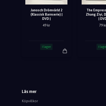
Janosch Drömvärld 2
The Empress 
(Klassisk Barnserie) |
Zhang Ziyi, 
DVD |
| DV
49 kr
79 k
I lager
I lage
Läs mer
Köpvillkor