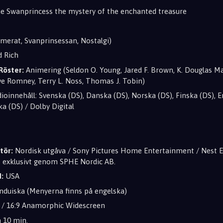
e Swanprincess the mystery of the enchanted treasure
merat, Svanprinsessan, Nostalgi)
d Rich
Röster:
Animering (Seldon O. Young, Jared F. Brown, K. Douglas Ma
ve Romney, Terry L. Noss, Thomas J. Tobin)
ioinnehåll: Svenska (DS), Danska (DS), Norska (DS), Finska (DS), E
ka (DS) / Dolby Digital
tör:
Nordisk utgåva / Sony Pictures Home Entertainment / Nest 
ige exklusivt genom SPHE Nordic AB.
:
USA
duiska (Menyerna finns på engelska)
 / 16:9 Anamorphic Widescreen
 10 min.