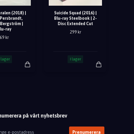
ralen (2018) |
Suicide Squad (2016) |
 Persbrandt,
Blu-ray Steelbook | 2-
Bergström |
Disc Extended Cut
lu-ray
299 kr
69 kr
I lager
I lager
numerera på vårt nyhetsbrev
Prenumerera