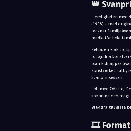
👑 Svanpr
Hemligheten med de
(1998) – med origin
tecknat familjeäven
media för hela fami
Zelda, en elak troll
förbjudna konstver
plan kidnappas Sva
konstverket i utby
Svanprinsessan!
Följ med Odette, Der
spänning och magi. 
Bläddra till sista bi
🎞️ Format