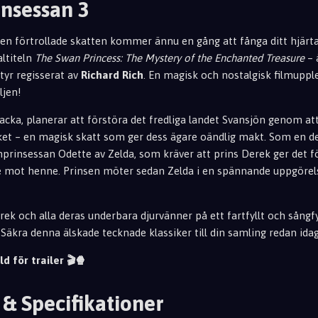
insessan 3
n förtrollade skatten kommer ännu en gång att fånga ditt hjärt
altiteln
The Swan Princess: The Mystery of the Enchanted Treasure
– 
tyr regisserat av
Richard Rich
. En magisk och nostalgisk filmupple
ljen!
packa, planerar att förstöra det fredliga landet Svansjön genom att
ket – en magisk skatt som ger dess ägare oändlig makt. Som en d
nprinsessan Odette av Zel
da, som kräver att prins Derek ger det 
te mot henne. Prinsen möter sedan Ze
lda i en spännande uppgörels
ek och alla deras underbara djurvänner på ett fartfyllt och sångfyl
Säkra denna älskade tecknade klassiker till din samling redan ida
ld för trailer 🎬🍿
 & Specifikationer