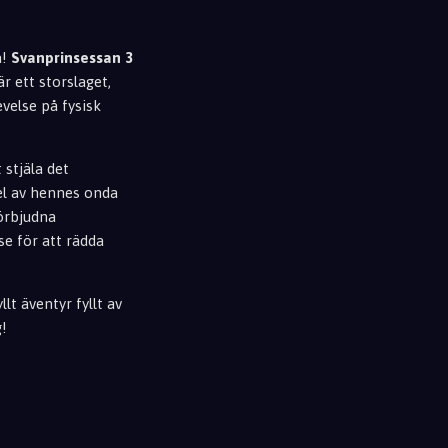
a!
Svanprinsessan 3
är ett storslaget,
velse på fysisk
 stjäla det
el av hennes onda
förbjudna
e för att rädda
lt äventyr fyllt av
g!