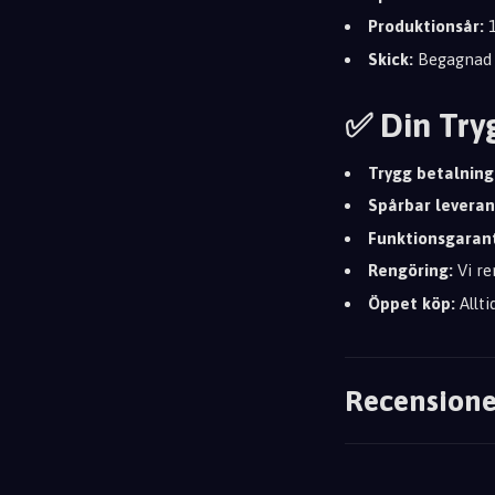
Produktionsår:
1
Skick:
Begagnad i
✅ Din Try
Trygg betalning
Spårbar leveran
Funktionsgarant
Rengöring:
Vi re
Öppet köp:
Allti
Recensione