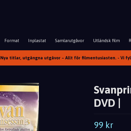
Format
Inplastat
Samlarutgåvor
Utländsk film
Nya titlar, utgångna utgåvor – Allt för filmentusiasten. - Vi fy
Svanpri
DVD |
99 kr