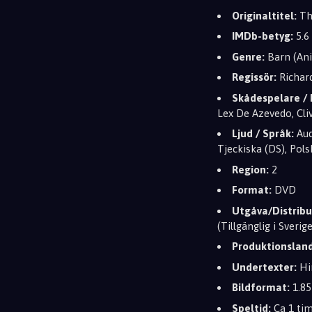
Originaltitel:
Th
IMDb-betyg:
5.6
Genre:
Barn (Ani
Regissör:
Richar
Skådespelare / 
Lex De Azevedo, Cli
Ljud / Språk:
Aud
Tjeckiska (DS), Pols
Region:
2
Format:
DVD
Utgåva/Distribu
(Tillgänglig i Sver
Produktionsland
Undertexter:
Hin
Bildformat:
1.85
Speltid:
Ca 1 tim