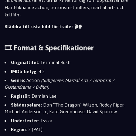
Terminal Rush
är ett utmärkt val för dig som uppskattar Die
Hard-liknande action, terrorismsthrillers, martial arts och
kultfilm.
Bläddra till sista bild för trailer 🎬🍿
🎞️ Format & Specifikationer
Originaltitel:
Terminal Rush
IMDb-betyg:
4.5
Genre:
Action
(Subgenrer: Martial Arts / Terrorism /
Gisslandrama / B-film)
Regissör:
Damian Lee
Skådespelare:
Don "The Dragon" Wilson, Roddy Piper,
Michael Anderson Jr., Kate Greenhouse, David Sparrow
Undertexter:
Tyska
Region:
2 (PAL)