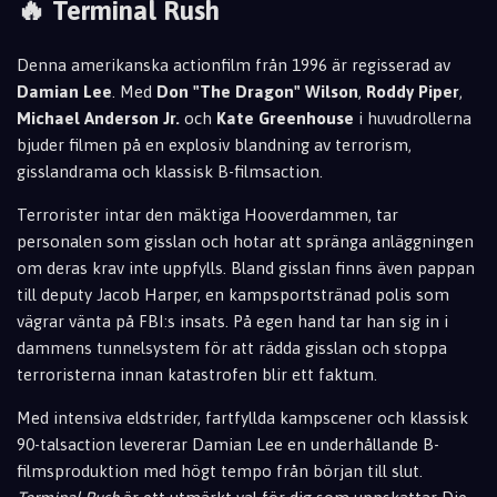
🔥
Terminal Rush
Denna amerikanska actionfilm från 1996 är regisserad av
Damian Lee
. Med
Don "The Dragon" Wilson
,
Roddy Piper
,
Michael Anderson Jr.
och
Kate Greenhouse
i huvudrollerna
bjuder filmen på en explosiv blandning av terrorism,
gisslandrama och klassisk B-filmsaction.
Terrorister intar den mäktiga Hooverdammen, tar
personalen som gisslan och hotar att spränga anläggningen
om deras krav inte uppfylls. Bland gisslan finns även pappan
till deputy Jacob Harper, en kampsportstränad polis som
vägrar vänta på FBI:s insats. På egen hand tar han sig in i
dammens tunnelsystem för att rädda gisslan och stoppa
terroristerna innan katastrofen blir ett faktum.
Med intensiva eldstrider, fartfyllda kampscener och klassisk
90-talsaction levererar Damian Lee en underhållande B-
filmsproduktion med högt tempo från början till slut.