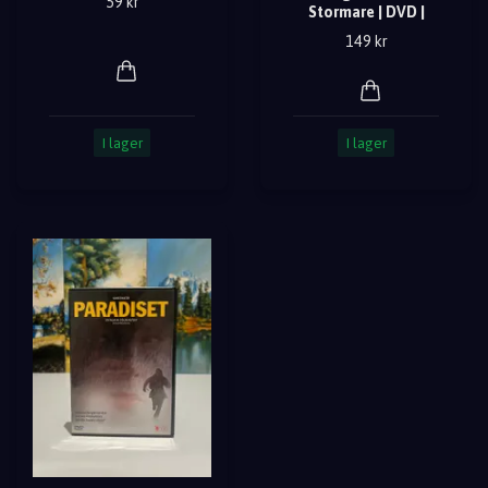
59 kr
Stormare | DVD |
149 kr
I lager
I lager