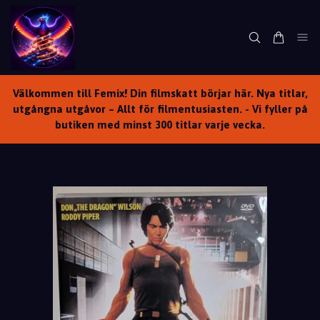
Välkommen till Femix! Din filmskatt börjar här. Nya titlar,
utgångna utgåvor – Allt för filmentusiasten. - Vi fyller på
butiken med minst 300 titlar varje vecka.