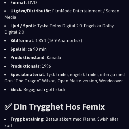
Format:
DVD
Utgåva/Distributör:
FilmMode Entertainment / Screen
Media
Ljud / Språk:
Tyska Dolby Digital 2.0, Engelska Dolby
Digital 2.0
Bildformat:
1.85:1 (16:9 Anamorfisk)
Speltid:
ca 90 min
Produktionsland:
Kanada
Produktionsår:
1996
Specialmaterial:
Tysk trailer, engelsk trailer, intervju med
Don "The Dragon" Wilson, Open Matte-version, Wendecover
Skick:
Begagnad i gott skick
✅ Din Trygghet Hos Femix
Trygg betalning:
Betala säkert med Klarna, Swish eller
kort.