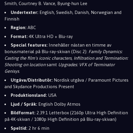
Smith, Courtney B. Vance, Byung-hun Lee
Undertexter:
English, Swedish, Danish, Norwegian and
Finnish
Region:
ABC
Format:
4K Ultra HD + Blu-ray
Special features:
Innehåller nästan en timme av
bonusmaterial på Blu-ray-skivan (Disc 2):
Family Dynamics:
Casting the film's iconic characters
,
Infiltration and Termination:
Shooting on location
samt
Upgrades: VFX of Terminator
Genisys
.
Utgåva/Distributör:
Nordisk utgåva / Paramount Pictures
and Skydance Productions Present
Produktionsland:
USA
Ljud / Språk:
English Dolby Atmos
Bildformat:
2.39:1 Letterbox (2160p Ultra High Definition
på 4K-skivan / 1080p High Definition på Blu-ray-skivan)
Speltid:
2 hr 6 min