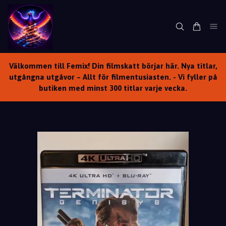
Välkommen till Femix! Din filmskatt börjar här. Nya titlar,
utgångna utgåvor – Allt för filmentusiasten. - Vi fyller på
butiken med minst 300 titlar varje vecka.