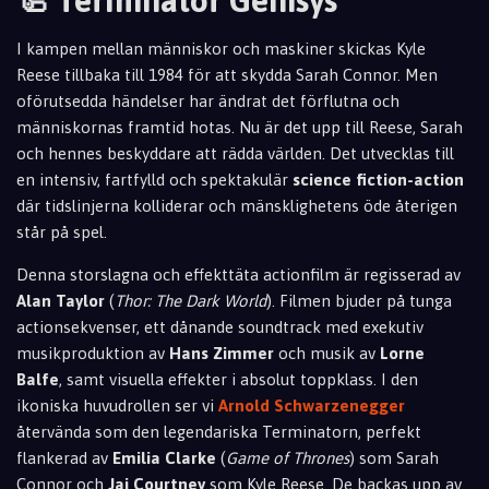
🦾 Terminator Genisys
I kampen mellan människor och maskiner skickas Kyle
Reese tillbaka till 1984 för att skydda Sarah Connor. Men
oförutsedda händelser har ändrat det förflutna och
människornas framtid hotas. Nu är det upp till Reese, Sarah
och hennes beskyddare att rädda världen. Det utvecklas till
en intensiv, fartfylld och spektakulär
science fiction-action
där tidslinjerna kolliderar och mänsklighetens öde återigen
står på spel.
Denna storslagna och effekttäta actionfilm är regisserad av
Alan Taylor
(
Thor: The Dark World
). Filmen bjuder på tunga
actionsekvenser, ett dånande soundtrack med exekutiv
musikproduktion av
Hans Zimmer
och musik av
Lorne
Balfe
, samt visuella effekter i absolut toppklass. I den
ikoniska huvudrollen ser vi
Arnold Schwarzenegger
återvända som den legendariska Terminatorn, perfekt
flankerad av
Emilia Clarke
(
Game of Thrones
) som Sarah
Connor och
Jai Courtney
som Kyle Reese. De backas upp av