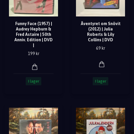
Funny Face (1957) |
Äventyret om Snövit
Audrey Hepburn &
(2012) | Julia
Fred Astaire | 50th
Roberts & Lily
Anniv. Edition | DVD
Collins | DVD
|
69 kr
199 kr
I lager
I lager