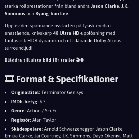
starka rollprestationer från bland andra
Jason Clarke
,
J.K.
Simmons
och
Byung-hun Lee
.
Upplev den spännande nystarten på fysisk media i
enastående, knivskarp
4K Ultra HD
-upplösning med
fantastisk HDR-dynamik och ett dånande Dolby Atmos-
surroundljud!
Bläddra till sista bild för trailer 🎬🍿
🎞️ Format & Specifikationer
Originaltitel:
Terminator Genisys
IMDb-betyg:
6.3
Genre:
Action / Sci-Fi
Regissör:
Alan Taylor
Skådespelare:
Arnold Schwarzenegger, Jason Clarke,
Emilia Clarke, Jai Courtney, J.K. Simmons, Dayo Okeniyi, Matt