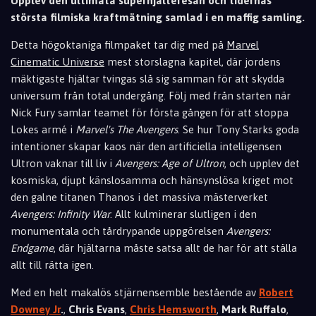
Upplev den ultimata superhjälteresan och tidernas
största filmiska kraftmätning samlad i en maffig samling.
Detta högoktaniga filmpaket tar dig med på
Marvel
Cinematic Universe
mest storslagna kapitel, där jordens
mäktigaste hjältar tvingas slå sig samman för att skydda
universum från total undergång. Följ med från starten när
Nick Fury samlar teamet för första gången för att stoppa
Lokes armé i
Marvel's The Avengers
. Se hur Tony Starks goda
intentioner skapar kaos när den artificiella intelligensen
Ultron vaknar till liv i
Avengers: Age of Ultron
, och upplev det
kosmiska, djupt känslosamma och hänsynslösa kriget mot
den galne titanen Thanos i det massiva mästerverket
Avengers: Infinity War
. Allt kulminerar slutligen i den
monumentala och tårdrypande uppgörelsen
Avengers:
Endgame
, där hjältarna måste satsa allt de har för att ställa
allt till rätta igen.
Med en helt makalös stjärnensemble bestående av
Robert
Downey Jr
.
,
Chris Evans
,
Chris Hemsworth
,
Mark Ruffalo
,