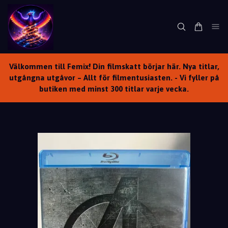
Välkommen till Femix! Din filmskatt börjar här. Nya titlar,
utgångna utgåvor – Allt för filmentusiasten. - Vi fyller på
butiken med minst 300 titlar varje vecka.