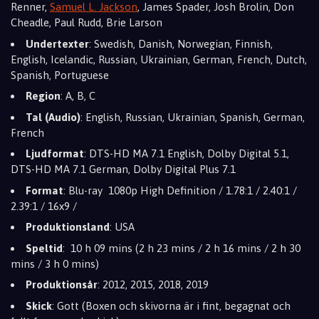
Renner,
Samuel L. Jackson
, James Spader, Josh Brolin, Don
Cheadle, Paul Rudd, Brie Larson
Undertexter
: Swedish, Danish, Norwegian, Finnish,
English, Icelandic, Russian, Ukrainian, German, French, Dutch,
Spanish, Portuguese
Region
: A, B, C
Tal (Audio)
: English, Russian, Ukrainian, Spanish, German,
French
Ljudformat
: DTS-HD MA 7.1 English, Dolby Digital 5.1,
DTS-HD MA 7.1 German, Dolby Digital Plus 7.1
Format
: Blu-ray 1080p High Definition / 1.78:1 / 2.40:1 /
2.39:1 / 16x9 /
Produktionsland
: USA
Speltid
: 10 h 09 mins (2 h 23 mins / 2 h 16 mins / 2 h 30
mins / 3 h 0 mins)
Produktionsår
: 2012, 2015, 2018, 2019
Skick
: Gott (Boxen och skivorna är i fint, begagnat och