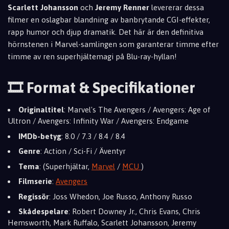
Scarlett Johansson
och
Jeremy Renner
levererar dessa
filmer en oslagbar blandning av banbrytande CGI-effekter,
rapp humor och djup dramatik. Det här är den definitiva
hörnstenen i Marvel-samlingen som garanterar timme efter
timme av ren superhjältemagi på Blu-ray-hyllan!
🎞️ Format & Specifikationer
Originaltitel
: Marvel's The Avengers / Avengers: Age of
Ultron / Avengers: Infinity War / Avengers: Endgame
IMDb-betyg
: 8.0 / 7.3 / 8.4 / 8.4
Genre
: Action / Sci-Fi / Äventyr
Tema
: (Superhjältar,
Marvel
/
MCU
)
Filmserie
:
Avengers
Regissör
: Joss Whedon, Joe Russo, Anthony Russo
Skådespelare
: Robert Downey Jr., Chris Evans, Chris
Hemsworth, Mark Ruffalo, Scarlett Johansson, Jeremy