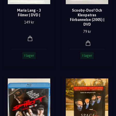
Maria Lang - 3
Scooby-Doo! Och
Filmer | DVD |
Kleopatras
Förbannelse (2005) |
149 kr
DVD
79 kr
I lager
I lager