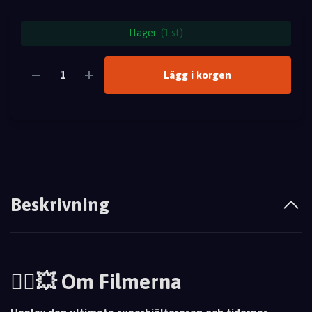
I lager
(1 st)
Lägg i korgen
Beskrivning
🦸‍♂️💥 Om Filmerna