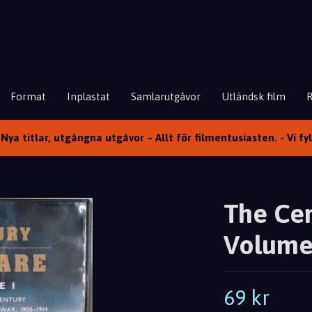
Format
Inplastat
Samlarutgåvor
Utländsk film
Nya titlar, utgångna utgåvor – Allt för filmentusiasten. - Vi fy
The Cen
Volume 
69 kr