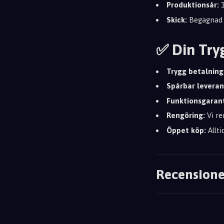
Produktionsår:
1
Skick:
Begagnad i
✅ Din Try
Trygg betalning
Spårbar leveran
Funktionsgarant
Rengöring:
Vi re
Öppet köp:
Allti
Recensione