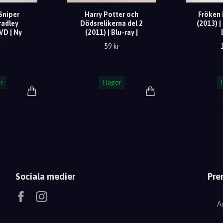
Sniper
Harry Potter och
Fröken 
radley
Dödsrelikerna del 2
(2013) | 
VD | Ny
(2011) | Blu-ray |
r
59 kr
r
I lager
Sociala medier
Pre