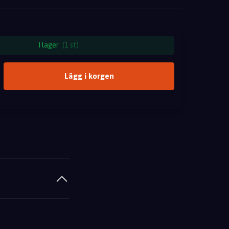
I lager
(1 st)
Lägg i korgen