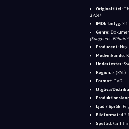
Originaltitel:
Th
1914)
IMDb-betyg:
8.1
Genre:
Dokumen
(Subgenrer: Militärhis
Producent:
Nugu
Medverkande:
Be
Undertexter:
Sve
Region:
2 (PAL)
Format:
DVD
Utgåva/Distribu
Produktionsland
Ljud / Språk:
Eng
Bildformat:
4:3 
Speltid:
Ca 1 ti