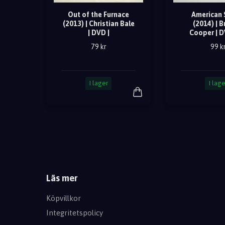
Out of the Furnace
American 
(2013) | Christian Bale
(2014) | B
| DVD |
Cooper | D
79 kr
99 k
I lager
I lage
Läs mer
Köpvillkor
Integritetspolicy