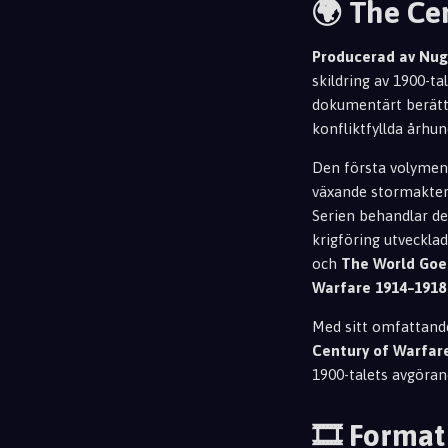
🌍 The Ce
Producerad av
Nug
skildring av 1900-ta
dokumentärt berätta
konfliktfyllda århu
Den första volymen t
växande stormakter 
Serien behandlar d
krigföring utveckla
och
The World Goes
Warfare 1914–1918
Med sitt omfattande
Century of Warfar
1900-talets avgöran
🎞️ Format