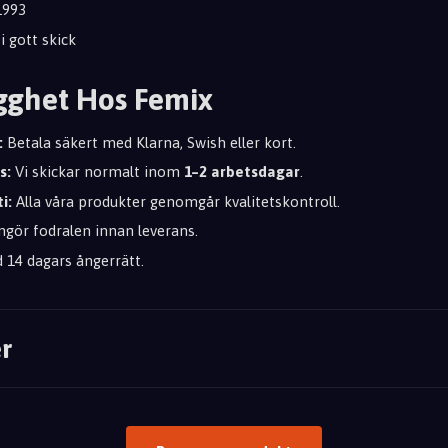
993
 gott skick
gghet Hos Femix
:
Betala säkert med Klarna, Swish eller kort.
s:
Vi skickar normalt inom
1–2 arbetsdagar
.
i:
Alla våra produkter genomgår kvalitetskontroll.
ngör fodralen innan leverans.
d 14 dagars ångerrätt.
r