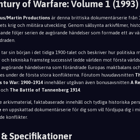
ntury of Warfare: Volume 1 (1993)
us/Martin Productions
är denna brittiska dokumentärserie från
lets krig och militära utveckling. Genom sällsynta arkivfilmer, hist
nde följer serien de avgörande händelser som formade ett av vä
ndraden.
ar sin början i det tidiga 1900-talet och beskriver hur politiska 
och tekniska framsteg successivt ledde världen mot första världsk
e avgörande händelserna som förändrade Europas maktbalans och
des under de första stora konflikterna. Förutom huvudavsnitten
Th
 to War: 1900–1914
innehåller utgåvan även bonusavsnitten
A Re
och
The Battle of Tannenberg 1914
.
 arkivmaterial, faktabaserade innehåll och tydliga historiska per
e
en uppskattad dokumentärserie för dig som vill fördjupa dig i mi
de konflikter.
 & Specifikationer