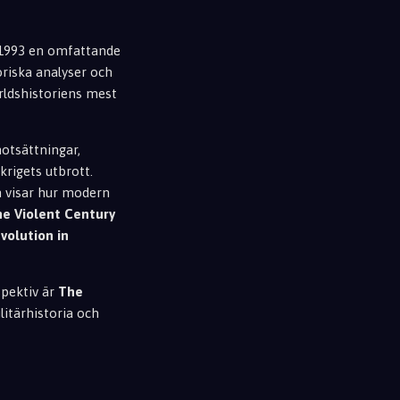
 1993 en omfattande
oriska analyser och
rldshistoriens mest
motsättningar,
rigets utbrott.
 visar hur modern
e Violent Century
volution in
spektiv är
The
litärhistoria och