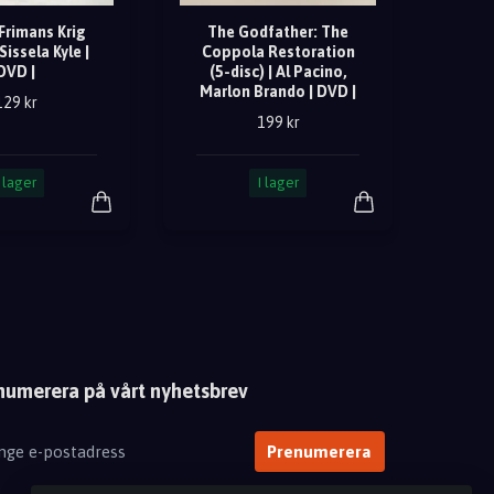
Frimans Krig
The Godfather: The
Sissela Kyle |
Coppola Restoration
DVD |
(5-disc) | Al Pacino,
Marlon Brando | DVD |
129 kr
199 kr
I lager
I lager
numerera på vårt nyhetsbrev
Prenumerera