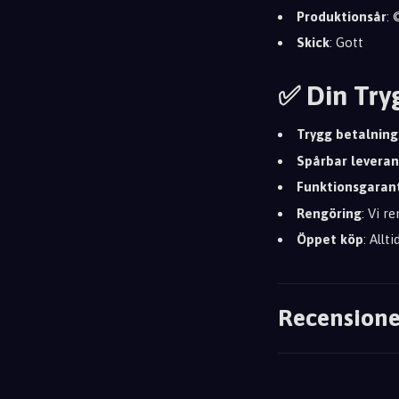
Produktionsår
:
Skick
: Gott
✅ Din Try
Trygg betalning
Spårbar leveran
Funktionsgaran
Rengöring
: Vi r
Öppet köp
: Allt
Recensione