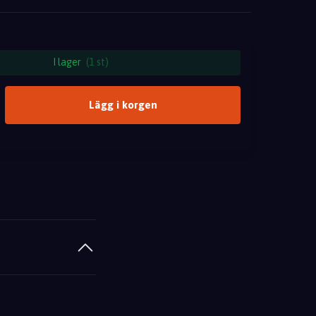
I lager
(1 st)
Lägg i korgen