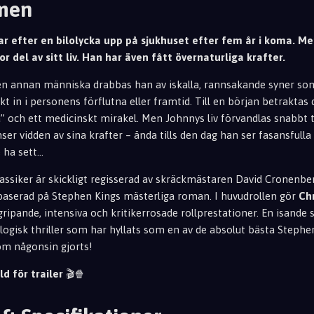
lmen
r efter en bilolycka upp på sjukhuset efter fem år i koma. Me
or del av sitt liv. Han har även fått övernaturliga krafter.
en annan människa drabbas han av iskalla, rannsakande syner som
kt in i personens förflutna eller framtid. Till en början betrakt
 och ett medicinskt mirakel. Men Johnnys liv förvandlas snabbt ti
er vidden av sina krafter – ända tills den dag han ser fasansfull
ha sett...
lassiker är skickligt regisserad av skräckmästaren David Cronenber
 baserad på Stephen Kings mästerliga roman. I huvudrollen gör
Ch
 gripande, intensiva och kritikerrosade rollprestationer. En isande
ogisk thriller som har hyllats som en av de absolut bästa Stephe
om någonsin gjorts!
ld för trailer
🎬🍿