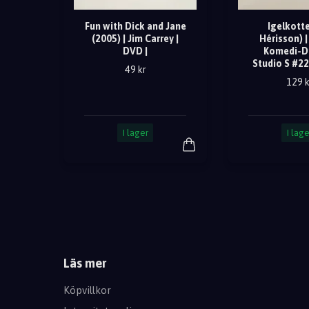
Fun with Dick and Jane
Igelkotte
(2005) | Jim Carrey |
Hérisson) |
DVD |
Komedi-D
Studio S #22
49 kr
129 k
I lager
I lage
Läs mer
Köpvillkor