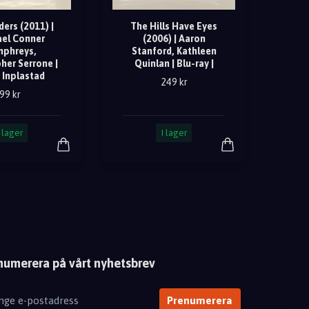
ders (2011) |
The Hills Have Eyes
el Conner
(2006) | Aaron
phreys,
Stanford, Kathleen
her Serrone |
Quinlan | Blu-ray |
 Inplastad
249 kr
99 kr
I lager
I lager
numerera på vårt nyhetsbrev
Prenumerera