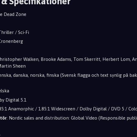
 & Specifikationer
he Dead Zone
hriller / Sci-Fi
 Cronenberg
Christopher Walken, Brooke Adams, Tom Skerritt, Herbert Lom, A
Martin Sheen
venska, danska, norska, finska (Svensk flagga och text synlig på ba
elska
by Digital 5.1
85:1 Anamorphic / 1.85:1 Widescreen / Dolby Digital / DVD 5 / Colo
tör
: Nordic sales and distribution: Global Video (Responsible publ
.