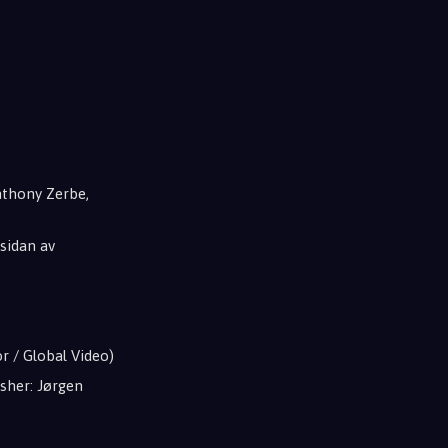
nthony Zerbe,
ksidan av
r / Global Video)
isher: Jørgen