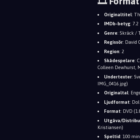
🎞️ Format
Originaltitel
: T
IMDb-betyg
: 7.2
Genre
: Skräck / T
Regissör
: David
Region
: 2
Skådespelare
: 
Colleen Dewhurst, 
Undertexter
: S
IMG_0416.jpg)
Originaltal
: Eng
Ljudformat
: Dol
Format
: DVD (1.
Utgåva/Distribu
Kristiansen)
Speltid
: 100 min