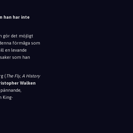
n han har inte
 gör det möjligt
as denna förmåga som
ll en levande
a saker som han
g (
The Fly
,
A History
ristopher Walken
 spännande,
n King-