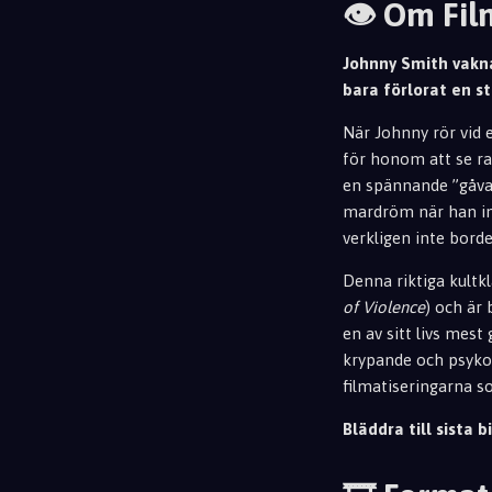
👁️ Om Fi
Johnny Smith vakna
bara förlorat en st
När Johnny rör vid 
för honom att se ra
en spännande ”gåva”
mardröm när han ins
verkligen inte borde 
Denna riktiga kultk
of Violence
) och är
en av sitt livs mest
krypande och psykol
filmatiseringarna s
Bläddra till sista bi