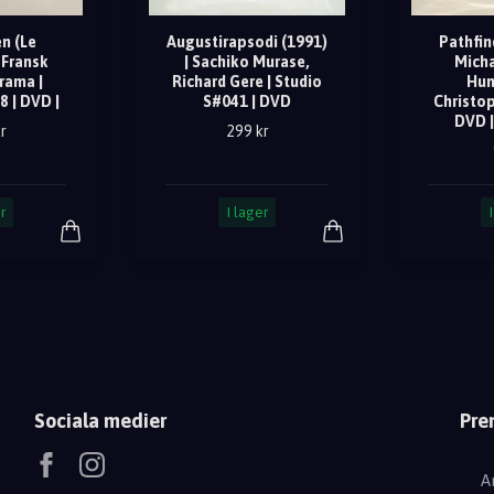
n (Le
Augustirapsodi (1991)
Pathfin
 Fransk
| Sachiko Murase,
Micha
rama |
Richard Gere | Studio
Hum
8 | DVD |
S#041 | DVD
Christop
DVD |
r
299 kr
r
I lager
Sociala medier
Pre