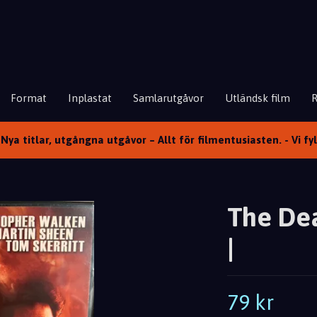
Format
Inplastat
Samlarutgåvor
Utländsk film
Nya titlar, utgångna utgåvor – Allt för filmentusiasten. - Vi fy
The Dea
|
79 kr