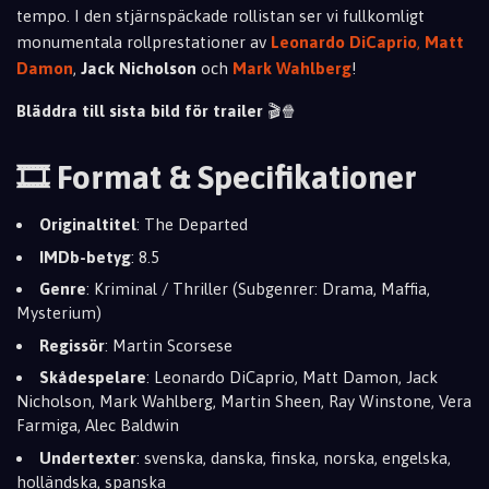
tempo. I den stjärnspäckade rollistan ser vi fullkomligt
monumentala rollprestationer av
Leonardo DiCaprio
,
Matt
Damon
,
Jack Nicholson
och
Mark Wahlberg
!
Bläddra till sista bild för trailer
🎬🍿
🎞️ Format & Specifikationer
Originaltitel
: The Departed
IMDb-betyg
: 8.5
Genre
: Kriminal / Thriller (Subgenrer: Drama, Maffia,
Mysterium)
Regissör
: Martin Scorsese
Skådespelare
: Leonardo DiCaprio, Matt Damon, Jack
Nicholson, Mark Wahlberg, Martin Sheen, Ray Winstone, Vera
Farmiga, Alec Baldwin
Undertexter
: svenska, danska, finska, norska, engelska,
holländska, spanska