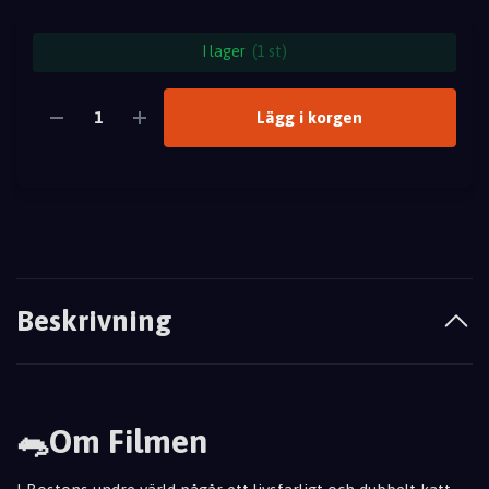
I lager
(1 st)
Lägg i korgen
Beskrivning
🐀Om Filmen