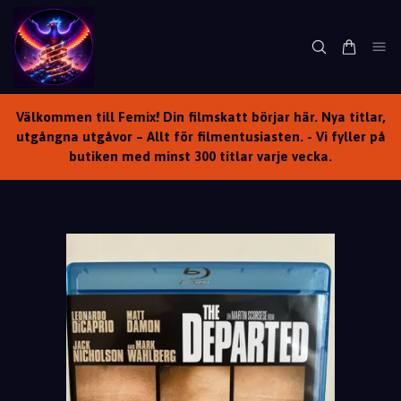
Välkommen till Femix! Din filmskatt börjar här. Nya titlar,
utgångna utgåvor – Allt för filmentusiasten. - Vi fyller på
butiken med minst 300 titlar varje vecka.