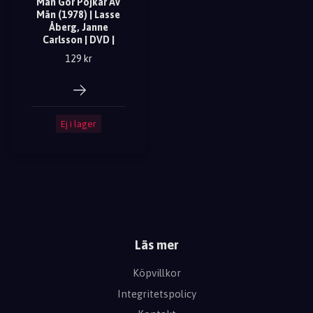
Man Gör Pojkar Av
Män (1978) | Lasse
Åberg, Janne
Carlsson | DVD |
129 kr
Ej i lager
Läs mer
Köpvillkor
Integritetspolicy