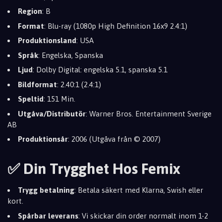
Region
: B
Format
: Blu-ray (1080p High Definition 16x9 2.4:1)
Produktionsland
: USA
Språk
: Engelska, Spanska
Ljud
: Dolby Digital: engelska 5.1, spanska 5.1
Bildformat
: 2.40:1 (2.4:1)
Speltid
: 151 Min.
Utgåva/Distributör
: Warner Bros. Entertainment Sverige
AB
Produktionsår
: 2006 (Utgåva från © 2007)
✅ Din Trygghet Hos Femix
Trygg betalning
: Betala säkert med Klarna, Swish eller
kort.
Spårbar leverans
: Vi skickar din order normalt inom 1-2