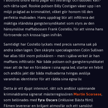
I Bostons undre värld pågår ett livsfarligt och dubbelt katt-
och-råtta-spel. Rookie-polisen Billy Costigan växer upp i en
miljö präglad av kriminalitet, vilket gör honom till den
perfekta mullvaden. Hans uppdrag blir att infiltrera det
mäktiga irländska gangstersyndikatet som styrs av den
hänsynslöse maffiabossen Frank Costello, för att vinna hans
förtroende och krossa ligan inifrån.
Samtidigt har Costello lyckats med precis samma sak på
andra sidan lagen. Den skärpte specialagenten Colin Sullivan
har allas tillit inom poliskåren – men i själva verket är han
maffians infiltratör. När både polisen och gangstersyndikatet
inser att de har en förrädare i sina egna led, startar en febril
och andlös jakt där båda mullvadarna tvingas avslöja
varandras identiteter för att rädda sina egna liv.
Detta är ett djupt intensivt, rått och andlöst spännande
kriminaldrama signerat mästerregissören
Martin Scorsese
,
som belönades med
fyra Oscars
(inklusive Bästa film).
Filmen levererar en briljant atmosfär och ett sanslöst