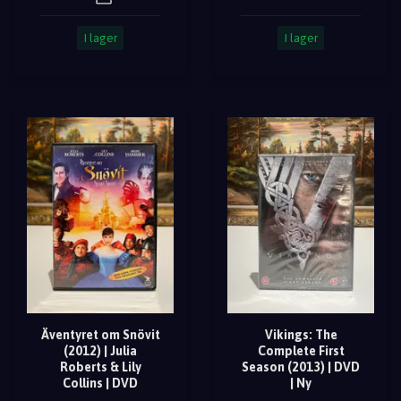
I lager
I lager
Äventyret om Snövit
Vikings: The
(2012) | Julia
Complete First
Roberts & Lily
Season (2013) | DVD
Collins | DVD
| Ny