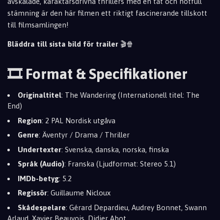
avskalade, karaktärsdrivna thrillers med en tät och hotfull
stämning är den här filmen ett riktigt fascinerande tillskott
till filmsamlingen!
Bläddra till sista bild för trailer
🎬🍿
🎞️ Format & Specifikationer
Originaltitel
: The Wandering (Internationell titel: The
End)
Region
: 2 PAL Nordisk utgåva
Genre
: Äventyr / Drama / Thriller
Undertexter
: Svenska, danska, norska, finska
Språk (Audio)
: Franska (Ljudformat: Stereo 5.1)
IMDb-betyg
: 5.2
Regissör
: Guillaume Nicloux
Skådespelare
: Gérard Depardieu, Audrey Bonnet, Swann
Arlaud, Xavier Beauvois, Didier Abot