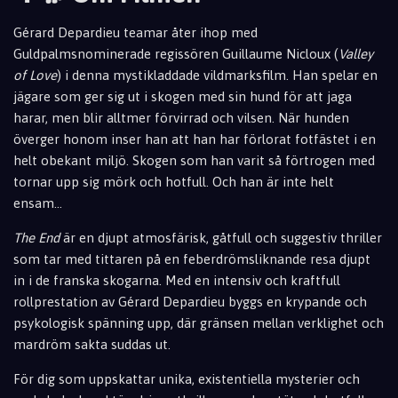
Gérard Depardieu teamar åter ihop med
Guldpalmsnominerade regissören Guillaume Nicloux (
Valley
of Love
) i denna mystikladdade vildmarksfilm. Han spelar en
jägare som ger sig ut i skogen med sin hund f
ör att jaga
harar, men blir alltmer förvirrad och vilsen. När hunden
överger honom inser han a
tt han har förlorat fotfästet i en
helt obekant miljö. Skogen som han varit så
förtrogen med
tornar upp sig mörk och hotfull. Och han är inte helt
ens
am...
The End
är en djupt atmosfärisk, gåtfull och suggestiv thriller
som tar med tittaren på en feberdrömsliknande resa djupt
in i de franska skogarna. Med en intensiv och kraftfull
rollprestation av Gérard Depardieu byggs en krypande och
psykologisk spänning upp, där gränsen mellan verklighet och
mardröm sakta suddas ut.
För dig som uppskattar unika, existentiella mysterier och