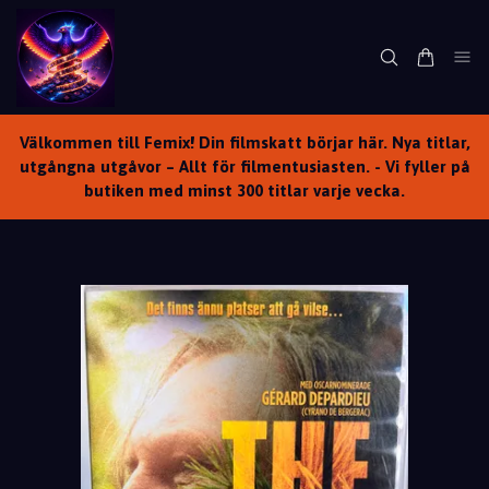
Välkommen till Femix! Din filmskatt börjar här. Nya titlar,
utgångna utgåvor – Allt för filmentusiasten. - Vi fyller på
butiken med minst 300 titlar varje vecka.