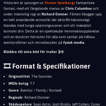
Historien är sprungen ur
Steven Spielbergs
fantastiska
fantasi,
med ett fängslande manus av
Chris Columbus
och
under mästerlig regi av
Richard Donner
.
Filmen bbygger upp
en helt enastående atmosfär där äkta 80-talsnostalgi
blandas med tunga spänningsscener och ett makalöst
komiskt driv.
Detta är en spektakulär hemmabioupplevelse
och en klockren hörnsten för alla som samlar på tidlösa
äventyrsfilmer och retroklassiker på
fysisk media.
Bläddra till sista bild för trailer
🎬🍿
🎞️ Format & Specifikationer
Originaltitel
: The Goonies
IMDb-betyg
: 7.7
Genre
: Äventyr / Familj / Komedi
Regissör
: Richard Donner
Skådespelare
: Sean Astin, Josh Brolin, Jeff Cohen, Corey