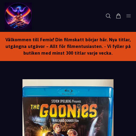
Välkommen till Femix! Din filmskatt börjar här. Nya titlar,
utgångna utgåvor – Allt för filmentusiasten. - Vi fyller på
butiken med minst 300 titlar varje vecka.