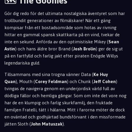
🗺️ The Goonies
Gör dig redo för det ultimata nostalgiska äventyret som har
trollbundit generationer av filmälskare!
När ett gäng
kompisar från ett bostadsområde som hotas av rivning
hittar en gammal spansk skattkarta på en vind,
tvekar de
inte en sekund.
Anförda av den optimistiske Mikey (
Sean
Astin
) och hans äldre bror Brand (
Josh Brolin
) ger de sig ut
på en fartfylld och farlig jakt efter piraten Enögde Willys
legendariska guld.
Tillsammans med sina trogna vänner Data (
Ke Huy
Quan
),
Mouth (
Corey Feldman
) och Chunk (
Jeff Cohen
)
tvingas de navigera genom en underjordisk värld full av
dödliga fällor och hemliga gångar.
Som om inte det vore nog
har de en klumpig och farlig skurkfamilj,
den fruktade
familjen Fratelli,
tätt i hälarna.
Mitt i farorna möter de dock
en oväntad och godhjärtad bundsförvant i den missformade
jätten Sloth (
John Matuszak
).