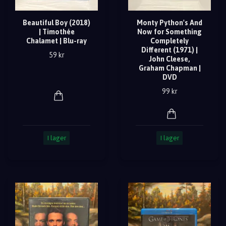
Beautiful Boy (2018)
Monty Python's And
| Timothée
Now for Something
Chalamet | Blu-ray
Completely
Different (1971) |
59 kr
John Cleese,
Graham Chapman |
DVD
99 kr
I lager
I lager