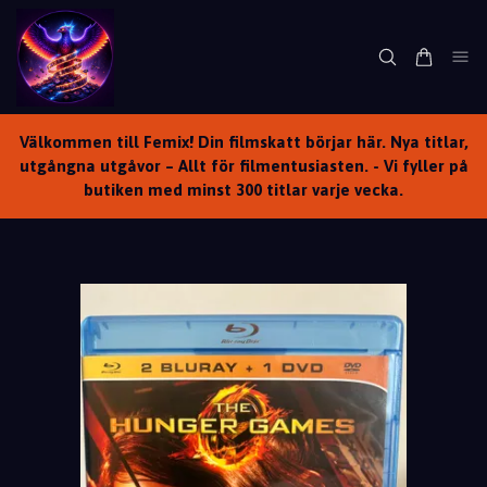
Välkommen till Femix! Din filmskatt börjar här. Nya titlar,
utgångna utgåvor – Allt för filmentusiasten. - Vi fyller på
butiken med minst 300 titlar varje vecka.