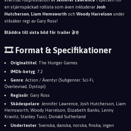
en stjärnspäckad rollista som även inkluderar
Josh
Hutcherson
,
Liam Hemsworth
och
Woody Harrelson
under
stilsäker regi av Gary Ross!
Bläddra till sista bild för trailer
🎬🍿
🎞️ Format & Specifikationer
Originaltitel
:
The Hunger Games
IMDb-betyg
:
7.
2
Genre
:
Action / Äventyr (Subgenrer:
Sci-Fi,
Överlevnad,
Dystopi)
Regissör
:
Gary Ross
Skådespelare
:
Jennifer Lawrence,
Josh Hutcherson,
Liam
Hemsworth,
Woody Harrelson,
Elizabeth Banks,
Lenny
Kravitz,
Stanley Tucci,
Donald Sutherland
Undertexter
:
Svenska,
danska,
norska,
finska,
ingen