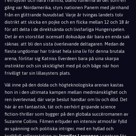
I en dyster och nära framtid,
bland ruinerna av det som en
gång var Nordamerika,
styrs nationen Panem med järnhand
från en glittrande huvudstad.
Varje år tvingas landets tolv
distrikt att skicka en pojke och en flicka mellan 12 och 18 år
för att delta i de direktsända och livsfarliga Hungerspelen.
Det är en storstilat iscensatt dokusåpa där bara en enda sak
räknas:
att bli den sista överlevande deltagaren.
Medan de
flesta ungdomar har tränat hela sina liv för denna brutala
arena,
förlitar sig Katniss Everdeen bara på sina skarpa
instinkter och sin skicklighet med pil och båge när hon
frivilligt tar sin lillasysters plats.
Väl inne på den dolda och högteknologiska arenan kastas
hon in i den ultimata kampen mellan medmänsklighet och
ren överlevnad,
där varje beslut handlar om liv och död.
Det
här är en fantastisk,
tät och oerhört gripande science
fiction-thriller som bygger på den globala succéromanen av
Suzanne Collins.
Filmen erbjuder en intensiv atmosfär fylld
av spänning och politiska intriger,
med en hyllad och
kraftfull rollprestation av
Jennifer Lawrence
i spetsen för