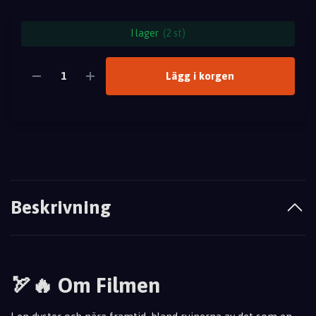
I lager
(2 st)
Lägg i korgen
Beskrivning
🏹🔥 Om Filmen