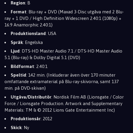
Region
:
B
Format
:
Blu-ray + DVD (Maxad 3-Disc utgåva med 2 Blu-
ray + 1 DVD / High Definition Widescreen 2.
40:
1 (1080p) +
16:
9 Anamorphic 2.
40:
1)
Produktionsland
:
USA
Språk
:
Engelska
Ljud
:
DTS-HD Master Audio 7.
1 / DTS-HD Master Audio
5.
1 (Blu-ray) & Dolby Digital 5.
1 (DVD)
Bildformat
:
2.
40:
1
Speltid
:
142 min.
(Inkluderar även över 170 minuter
omfattande extramaterial på Blu-ray-skivorna,
samt 137
min.
på DVD-skivan)
Utgåva/Distributör
:
Nordisk Film AB (Lionsgate / Color
Force / Lionsgate Production.
Artwork and Supplementary
Materials:
TM & © 2012 Lions Gate Entertainment Inc)
Produktionsår
:
2012
Skick
:
Ny