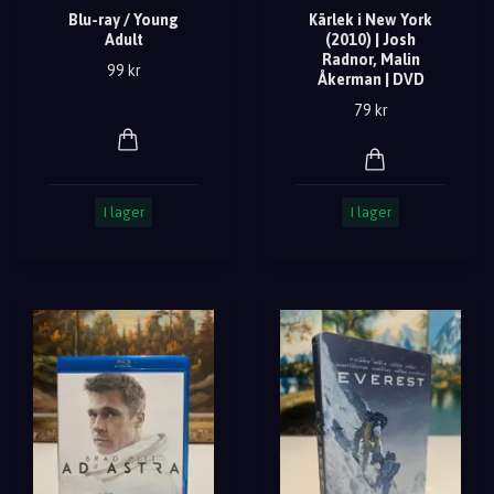
Blu-ray / Young
Kärlek i New York
Adult
(2010) | Josh
Radnor, Malin
99 kr
Åkerman | DVD
79 kr
I lager
I lager