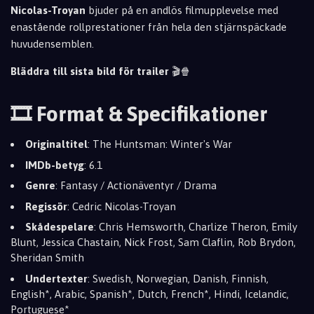
Nicolas-Troyan
bjuder på en andlös filmupplevelse med
enastående rollprestationer från hela den stjärnspäckade
huvudensemblen.
Bläddra till sista bild för trailer
🎬🍿
🎞️ Format & Specifikationer
Originaltitel
: The Huntsman: Winter's War
IMDb-betyg
: 6.1
Genre
: Fantasy / Actionäventyr / Drama
Regissör
: Cedric Nicolas-Troyan
Skådespelare
: Chris Hemsworth, Charlize Theron, Emily
Blunt, Jessica Chastain, Nick Frost, Sam Claflin, Rob Brydon,
Sheridan Smith
Undertexter
: Swedish, Norwegian, Danish, Finnish,
English*, Arabic, Spanish*, Dutch, French*, Hindi, Icelandic,
Portuguese*