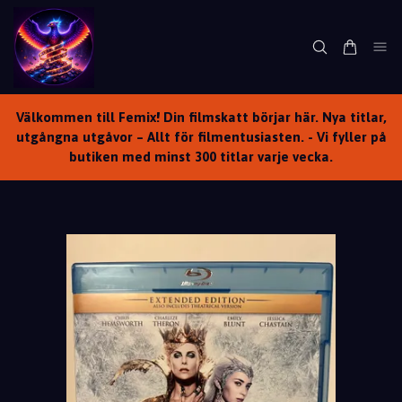
Välkommen till Femix! Din filmskatt börjar här. Nya titlar,
utgångna utgåvor – Allt för filmentusiasten. - Vi fyller på
butiken med minst 300 titlar varje vecka.