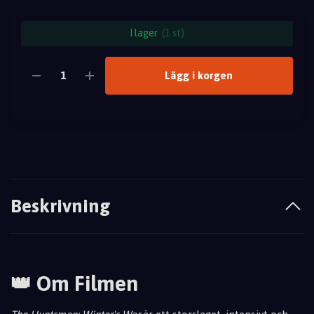
I lager
(1 st)
Lägg i korgen
Beskrivning
👑 Om Filmen