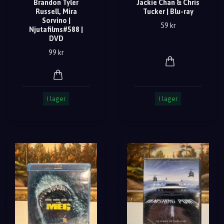
Brandon Tyler
Jackie Chan & Chris
Russell, Mira
Tucker | Blu-ray
Sorvino |
59 kr
Njutafilms#588 |
DVD
99 kr
I lager
I lager