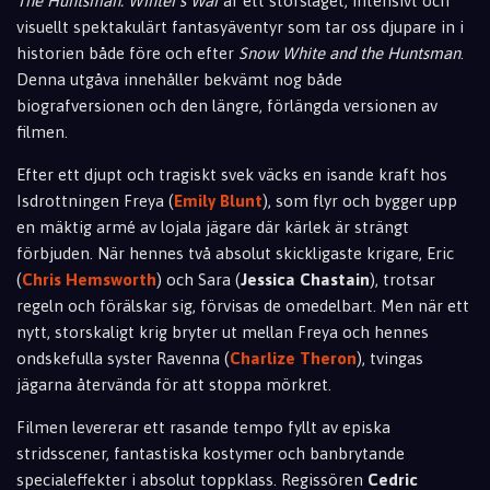
The Huntsman: Winter's War
är ett storslaget, intensivt och
visuellt spektakulärt fantasyäventyr som tar oss djupare in i
historien både före och efter
Snow White and the Huntsman
.
Denna utgåva innehåller bekvämt nog både
biografversionen och den längre, förlängda versionen av
filmen.
Efter ett djupt och tragiskt svek väcks en isande kraft hos
Isdrottningen Freya (
Emily Blunt
), som flyr och bygger upp
en mäktig armé av lojala jägare där kärlek är strängt
förbjuden. När hennes två absolut skickligaste krigare, Eric
(
Chris Hemsworth
) och Sara (
Jessica Chastain
), trotsar
regeln och förälskar sig, förvisas de omedelbart. Men när ett
nytt, storskaligt krig bryter ut mellan Freya och hennes
ondskefulla syster Ravenna (
Charlize Theron
), tvingas
jägarna återvända för att stoppa mörkret.
Filmen levererar ett rasande tempo fyllt av episka
stridsscener, fantastiska kostymer och banbrytande
specialeffekter i absolut toppklass. Regissören
Cedric