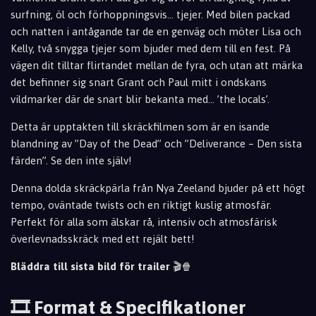
surfning, öl och förhoppningsvis... tjejer. Med bilen packad
och natten i antågande tar de en genväg och möter Lisa och
Kelly, två snygga tjejer som bjuder med dem till en fest. På
vägen dit tilltar flirtandet mellan de fyra, och utan att märka
det befinner sig snart Grant och Paul mitt i ondskans
vildmarker där de snart blir bekanta med... ’the locals’.
Detta är upptakten till skräckfilmen som är en isande
blandning av ”Day of the Dead” och ”Deliverance – Den sista
färden”. Se den inte själv!
Denna dolda skräckpärla från Nya Zeeland bjuder på ett högt
tempo, oväntade twists och en riktigt kuslig atmosfär.
Perfekt för alla som älskar rå, intensiv och atmosfärisk
överlevnadsskräck med ett rejält bett!
Bläddra till sista bild för trailer
🎬🍿
🎞️ Format & Specifikationer