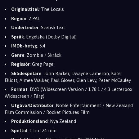
Originaltitel
: The Locals
Region
: 2 PAL
Undertexter
: Svensk text
Språk
: Engelska (Dolby Digital)
IMDb-betyg
: 5.4
Genre
: Zombie / Skräck
Regissör
: Greg Page
Skådespelare
: John Barker, Dwayne Cameron, Kate
Elliott, Aimee Walker, Paul Glover, Glen Levy, Peter McCauley
Format
: DVD (Widescreen Version / 1.78:1 / 4:3 Letterbox
Widescreen / Färg)
Utgåva/Distributör
: Noble Entertainment / New Zealand
Film Commission / Rocket Pictures Film
Produktionsland
: Nya Zeeland
Speltid
: 1 tim 24 min