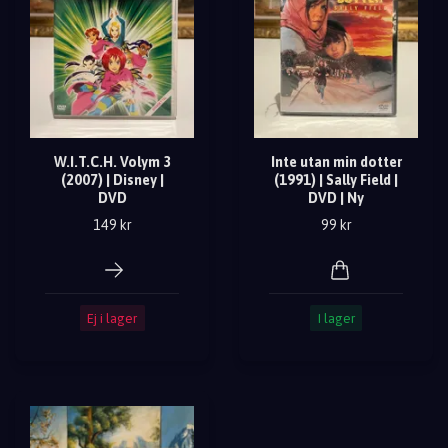
W.I.T.C.H. Volym 3
Inte utan min dotter
(2007) | Disney |
(1991) | Sally Field |
DVD
DVD | Ny
149 kr
99 kr
Ej i lager
I lager