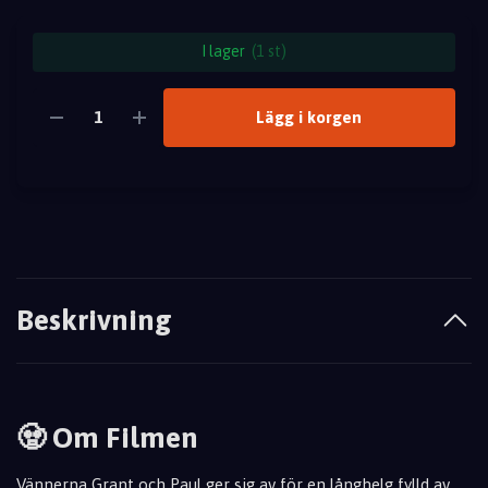
I lager
(1 st)
Lägg i korgen
Beskrivning
🧟 Om Filmen
Vännerna Grant och Paul ger sig av för en långhelg fylld av