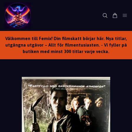
Välkommen till Femix! Din filmskatt börjar här. Nya titlar,
utgångna utgåvor – Allt för filmentusiasten. - Vi fyller på
butiken med minst 300 titlar varje vecka.